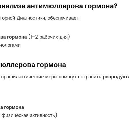
 анализа антимюллерова гормона?
торной Диагностики, обеспечивает:
ва гормона
(1–2 рабочих дня)
инологами
мюллерова гормона
 профилактические меры помогут сохранить
репродукт
а гормона
 физическая активность)