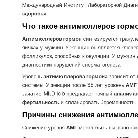
Международный Институт Лабораторной Диагн
здоровья
.
Что такое антимюллеров горм
Антимюллеров гормон
синтезируется гранул
яичках у мужчин. У женщин он является ключ
фолликулов, способных к овуляции. У мужчин
диагностики нарушений сперматогенеза.
Уровень
антимюллерова гормона
зависит от 
системы. У женщин после 35 лет уровень
АМГ
зачатие. MILD lab предлагает точный
анализ а
фертильность
и спланировать беременность.
Причины снижения антимюлле
Снижение уровня
АМГ
может быть вызвано как