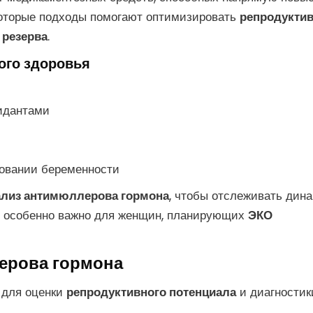
которые подходы помогают оптимизировать
репродукти
 резерва
.
ого здоровья
сидантами
ровании беременности
ализ антимюллерова гормона
, чтобы отслеживать дин
то особенно важно для женщин, планирующих
ЭКО
лерова гормона
 для оценки
репродуктивного потенциала
и диагностик