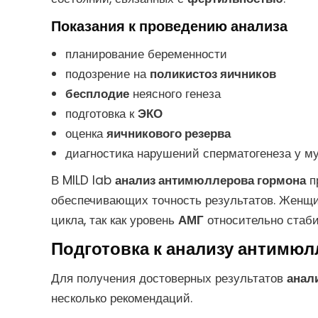
Показания к проведению анализа
планирование беременности
подозрение на
поликистоз яичников
бесплодие
неясного генеза
подготовка к
ЭКО
оценка
яичникового резерва
диагностика нарушений сперматогенеза у м
В MILD lab
анализ антимюллерова гормона
п
обеспечивающих точность результатов. Женщи
цикла, так как уровень
АМГ
относительно стаби
Подготовка к анализу антимюл
Для получения достоверных результатов
анал
несколько рекомендаций.