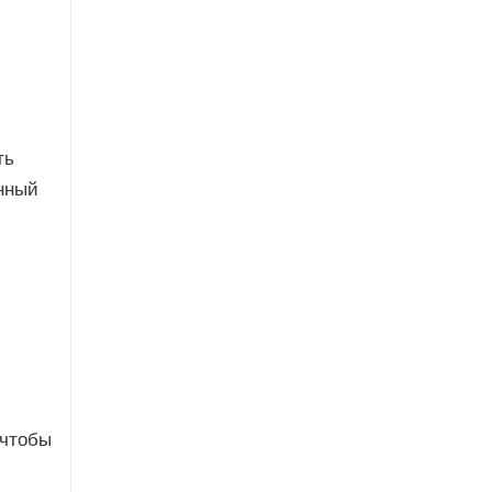
ть
нный
 чтобы