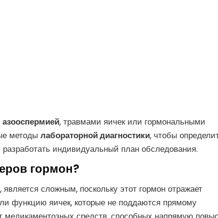
с
азооспермией
, травмами яичек или гормональными
ные методы
лабораторной диагностики
, чтобы определи
 разработать индивидуальный план обследования.
еров гормон?
, является сложным, поскольку этот гормон отражает
или функцию яичек, которые не поддаются прямому
т медикаментозных средств, способных напрямую повы