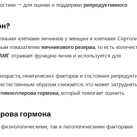
остики — для оценки и поддержки
репродуктивного
он?
ёзными клетками яичников у женщин и клетками Сертоли
евым показателем
яичникового резерва
, то есть количес
АМГ
отражает функцию яичек и используется для
возраста, генетических факторов и состояния репродукт
естественным образом снижается, что может затруднят
нтимюллерова гормона
, который помогает оценить
рова гормона
 физиологическими, так и патологическими факторами.