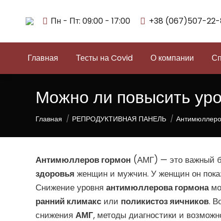
Пн - Пт: 09:00 - 17:00
+38 (067)507-22-
Главная
Тесты на Covid
О компании
Сп
Можно ли повысить ур
Вы здесь:
Главная
РЕПРОДУКТИВНАЯ ПАНЕЛЬ
Антимюллеро
Антимюллеров гормон
(АМГ) — это важный 
здоровья
женщин и мужчин. У женщин он пок
Снижение уровня
антимюллерова гормона
мо
ранний климакс
или
поликистоз яичников
. 
снижения
АМГ
, методы диагностики и возможн