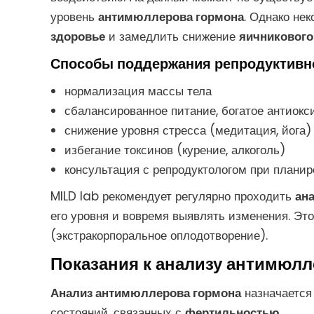
уровень
антимюллерова гормона
. Однако не
здоровье
и замедлить снижение
яичникового
Способы поддержания репродуктивн
нормализация массы тела
сбалансированное питание, богатое антиок
снижение уровня стресса (медитация, йога)
избегание токсинов (курение, алкоголь)
консультация с репродуктологом при плани
MILD lab рекомендует регулярно проходить
ан
его уровня и вовремя выявлять изменения. Э
(экстракорпоральное оплодотворение).
Показания к анализу антимюл
Анализ антимюллерова гормона
назначается
состояний, связанных с
фертильностью
.