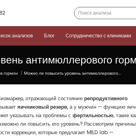
Search:
82
исок анализов
Блог
Сотрудничество с клиниками
овень антимюллерового гор
в гормон
Можно ли повысить уровень антимюллерового…
биомаркер, отражающий состояние
репродуктивного
азывает
яичниковый резерв
, а у мужчин — функцию яич
жет указывать на проблемы с
фертильностью
, такие ка
Возможно ли повысить его уровень? Рассмотрим причины
ости коррекции, которые предлагает MILD lab —