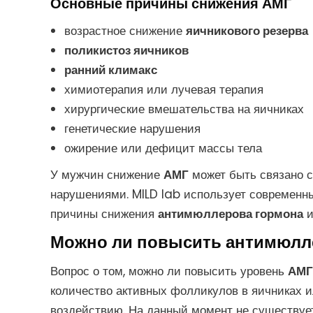
Основные причины снижения АМГ
возрастное снижение
яичникового резерва
поликистоз яичников
ранний климакс
химиотерапия или лучевая терапия
хирургические вмешательства на яичниках
генетические нарушения
ожирение или дефицит массы тела
У мужчин снижение
АМГ
может быть связано 
нарушениями. MILD lab использует современ
причины снижения
антимюллерова гормона
и
Можно ли повысить антимюлл
Вопрос о том, можно ли повысить уровень
АМГ
количество активных фолликулов в яичниках 
воздействию. На данный момент не существуе