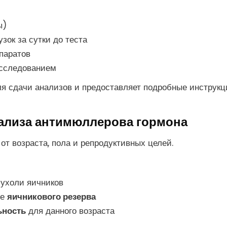
ы)
зок за сутки до теста
паратов
исследованием
я сдачи анализов и предоставляет подробные инструкц
нализа антимюллерова гормона
от возраста, пола и репродуктивных целей.
пухоли яичников
ие
яичникового резерва
ьность
для данного возраста