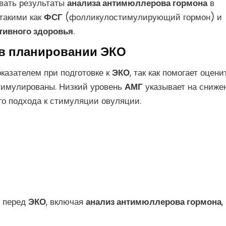
вать результаты
анализа антимюллерова гормона
в
такими как
ФСГ
(фолликулостимулирующий гормон) и
тивного здоровья
.
в планировании ЭКО
казателем при подготовке к
ЭКО
, так как помогает оцени
стимулированы. Низкий уровень
АМГ
указывает на сниже
о подхода к стимуляции овуляции.
перед
ЭКО
, включая
анализ антимюллерова гормона
,