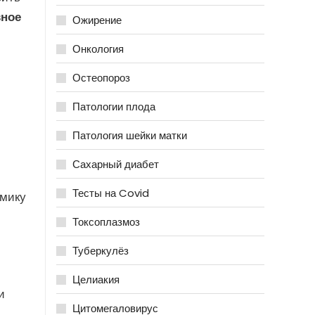
вное
Ожирение
Онкология
Остеопороз
Патологии плода
Патология шейки матки
Сахарный диабет
Тесты на Covid
амику
Токсоплазмоз
Туберкулёз
Целиакия
и
Цитомегаловирус