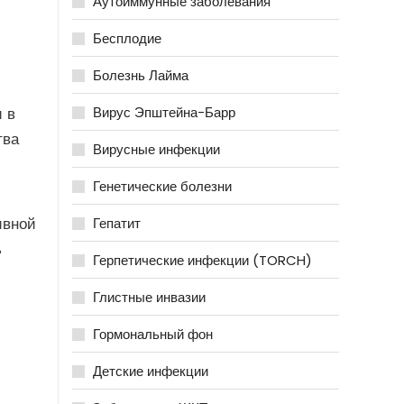
Аутоиммунные заболевания
Бесплодие
Болезнь Лайма
 в
Вирус Эпштейна-Барр
тва
Вирусные инфекции
Генетические болезни
ивной
Гепатит
ь
Герпетические инфекции (TORCH)
Глистные инвазии
Гормональный фон
Детские инфекции