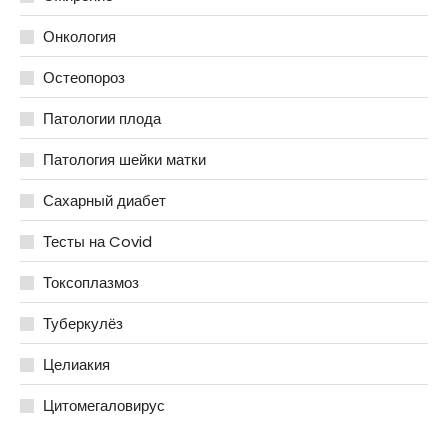
Онкология
Остеопороз
Патологии плода
Патология шейки матки
Сахарный диабет
Тесты на Covid
Токсоплазмоз
Туберкулёз
Целиакия
Цитомегаловирус