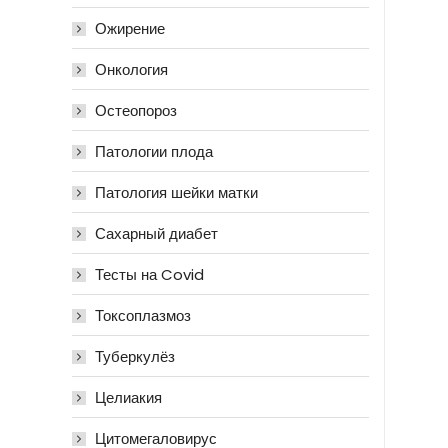
Ожирение
Онкология
Остеопороз
Патологии плода
Патология шейки матки
Сахарный диабет
Тесты на Covid
Токсоплазмоз
Туберкулёз
Целиакия
Цитомегаловирус