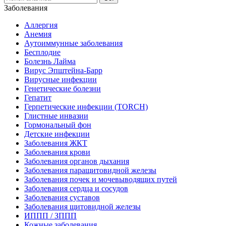
Заболевания
Аллергия
Анемия
Аутоиммунные заболевания
Бесплодие
Болезнь Лайма
Вирус Эпштейна-Барр
Вирусные инфекции
Генетические болезни
Гепатит
Герпетические инфекции (TORCH)
Глистные инвазии
Гормональный фон
Детские инфекции
Заболевания ЖКТ
Заболевания крови
Заболевания органов дыхания
Заболевания паращитовидной железы
Заболевания почек и мочевыводящих путей
Заболевания сердца и сосудов
Заболевания суставов
Заболевания щитовидной железы
ИППП / ЗППП
Кожные заболевания