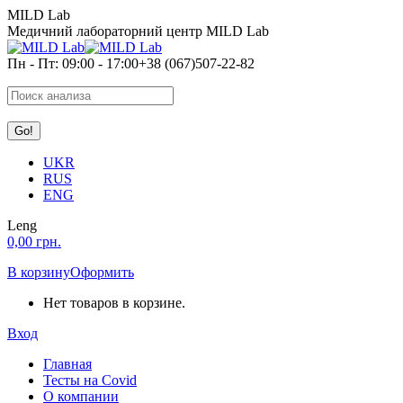
Перейти
MILD Lab
к
Медичний лабораторний центр MILD Lab
содержанию
Пн - Пт: 09:00 - 17:00
+38 (067)507-22-82
Search:
UKR
RUS
ENG
Leng
0,00
грн.
В корзину
Оформить
Нет товаров в корзине.
Вход
Главная
Тесты на Covid
О компании