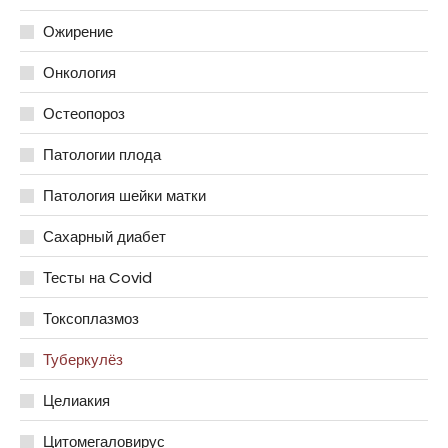
Ожирение
Онкология
Остеопороз
Патологии плода
Патология шейки матки
Сахарный диабет
Тесты на Covid
Токсоплазмоз
Туберкулёз
Целиакия
Цитомегаловирус