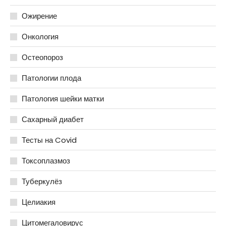
Ожирение
Онкология
Остеопороз
Патологии плода
Патология шейки матки
Сахарный диабет
Тесты на Covid
Токсоплазмоз
Туберкулёз
Целиакия
Цитомегаловирус