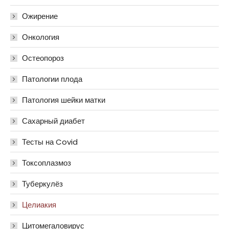
Ожирение
Онкология
Остеопороз
Патологии плода
Патология шейки матки
Сахарный диабет
Тесты на Covid
Токсоплазмоз
Туберкулёз
Целиакия
Цитомегаловирус