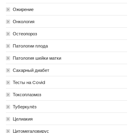
Ожирение
Онкология
Остеопороз
Патологии плода
Патология шейки матки
Сахарный диабет
Тесты на Covid
Токсоплазмоз
Туберкулёз
Целиакия
Цитомегаловирус