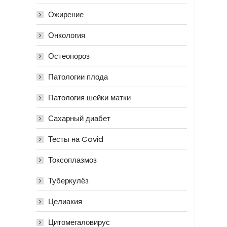
Ожирение
Онкология
Остеопороз
Патологии плода
Патология шейки матки
Сахарный диабет
Тесты на Covid
Токсоплазмоз
Туберкулёз
Целиакия
Цитомегаловирус