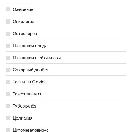
Ожирение
Онкология
Остеопороз
Патологии плода
Патология шейки матки
Сахарный диабет
Тесты на Covid
Токсоплазмоз
Туберкулёз
Целиакия
Цитомегаловирус