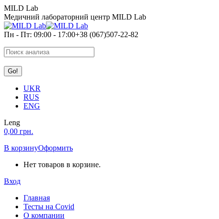
Перейти
MILD Lab
к
Медичний лабораторний центр MILD Lab
содержанию
Пн - Пт: 09:00 - 17:00
+38 (067)507-22-82
Search:
UKR
RUS
ENG
Leng
0,00
грн.
В корзину
Оформить
Нет товаров в корзине.
Вход
Главная
Тесты на Covid
О компании