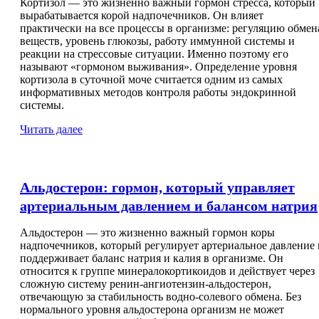
Кортизол — это жизненно важный гормон стресса, который
вырабатывается корой надпочечников. Он влияет
практически на все процессы в организме: регуляцию обмен
веществ, уровень глюкозы, работу иммунной системы и
реакции на стрессовые ситуации. Именно поэтому его
называют «гормоном выживания». Определение уровня
кортизола в суточной моче считается одним из самых
информативных методов контроля работы эндокринной
системы.
Читать далее
Альдостерон: гормон, который управляет
артериальным давлением и балансом натрия
Альдостерон — это жизненно важный гормон коры
надпочечников, который регулирует артериальное давление 
поддерживает баланс натрия и калия в организме. Он
относится к группе минералокортикоидов и действует через
сложную систему ренин-ангиотензин-альдостерон,
отвечающую за стабильность водно-солевого обмена. Без
нормального уровня альдостерона организм не может