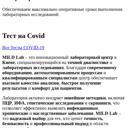
Обеспечиваем максимально оперативные сроки выполнения
лабораторных исследований
Тест на Covid
Все Тесты COVID-19
MILD Lab
– это инновационный
лабораторный центр
в
Киеве
, специализирующийся на
точной диагностике
и
лабораторных исследованиях
. Благодаря
современному
оборудованию
,
автоматизированным процессам
и
квалифицированным специалистам
центр обеспечивает
высокое качество анализов
,
быстрое получение
результатов
и
комфорт для пациентов
.
Лаборатория активно внедряет
новейшие методики
, включая
ПЦР
,
ИФА
,
генетические исследования
и
скрининги
, что
позволяет эффективно выявлять
инфекционные
,
хронические
и
наследственные заболевания
.
MILD Lab
–
это
надежный выбор
для тех, кто ценит
точность
,
безопасность
и
профессиональный подход
в области