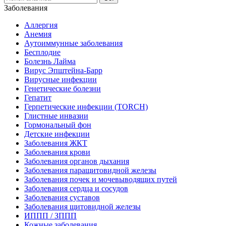
Заболевания
Аллергия
Анемия
Аутоиммунные заболевания
Бесплодие
Болезнь Лайма
Вирус Эпштейна-Барр
Вирусные инфекции
Генетические болезни
Гепатит
Герпетические инфекции (TORCH)
Глистные инвазии
Гормональный фон
Детские инфекции
Заболевания ЖКТ
Заболевания крови
Заболевания органов дыхания
Заболевания паращитовидной железы
Заболевания почек и мочевыводящих путей
Заболевания сердца и сосудов
Заболевания суставов
Заболевания щитовидной железы
ИППП / ЗППП
Кожные заболевания