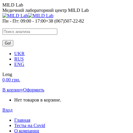
Перейти
MILD Lab
к
Медичний лабораторний центр MILD Lab
содержанию
Пн - Пт: 09:00 - 17:00
+38 (067)507-22-82
Search:
UKR
RUS
ENG
Leng
0,00
грн.
В корзину
Оформить
Нет товаров в корзине.
Вход
Главная
Тесты на Covid
О компании