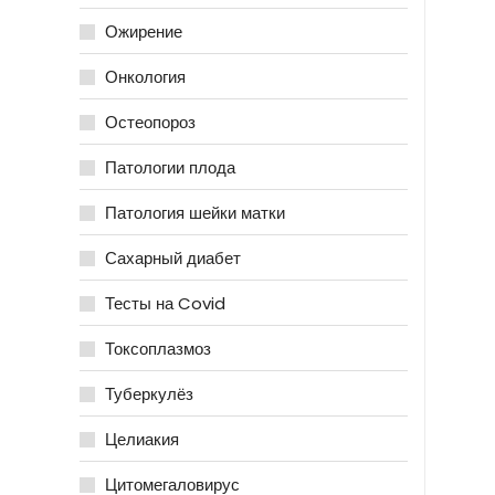
Ожирение
Онкология
Остеопороз
Патологии плода
Патология шейки матки
Сахарный диабет
Тесты на Covid
Токсоплазмоз
Туберкулёз
Целиакия
Цитомегаловирус