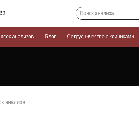
Search:
82
исок анализов
Блог
Сотрудничество с клиниками
h: