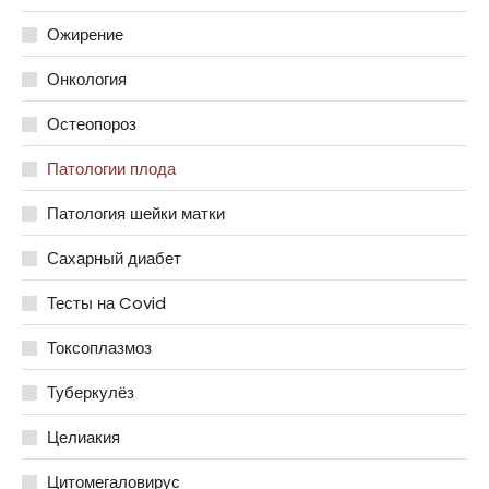
Ожирение
Онкология
Остеопороз
Патологии плода
Патология шейки матки
Сахарный диабет
Тесты на Covid
Токсоплазмоз
Туберкулёз
Целиакия
Цитомегаловирус