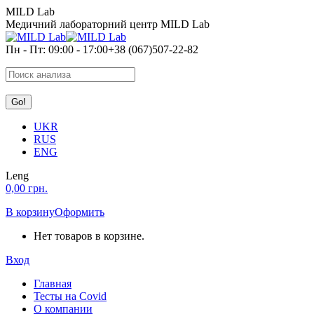
Перейти
MILD Lab
к
Медичний лабораторний центр MILD Lab
содержанию
Пн - Пт: 09:00 - 17:00
+38 (067)507-22-82
Search:
UKR
RUS
ENG
Leng
0,00
грн.
В корзину
Оформить
Нет товаров в корзине.
Вход
Главная
Тесты на Covid
О компании