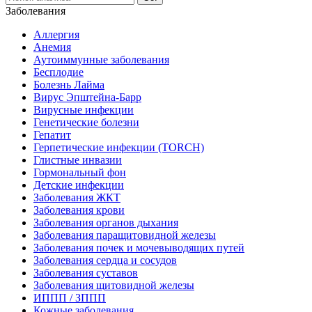
Заболевания
Аллергия
Анемия
Аутоиммунные заболевания
Бесплодие
Болезнь Лайма
Вирус Эпштейна-Барр
Вирусные инфекции
Генетические болезни
Гепатит
Герпетические инфекции (TORCH)
Глистные инвазии
Гормональный фон
Детские инфекции
Заболевания ЖКТ
Заболевания крови
Заболевания органов дыхания
Заболевания паращитовидной железы
Заболевания почек и мочевыводящих путей
Заболевания сердца и сосудов
Заболевания суставов
Заболевания щитовидной железы
ИППП / ЗППП
Кожные заболевания