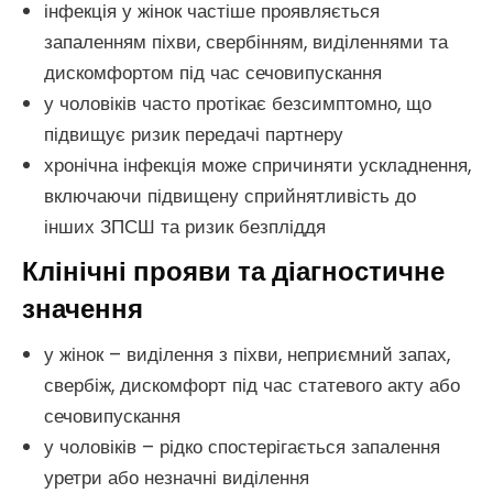
інфекція у жінок частіше проявляється
запаленням піхви, свербінням, виділеннями та
дискомфортом під час сечовипускання
у чоловіків часто протікає безсимптомно, що
підвищує ризик передачі партнеру
хронічна інфекція може спричиняти ускладнення,
включаючи підвищену сприйнятливість до
інших ЗПСШ та ризик безпліддя
Клінічні прояви та діагностичне
значення
у жінок – виділення з піхви, неприємний запах,
свербіж, дискомфорт під час статевого акту або
сечовипускання
у чоловіків – рідко спостерігається запалення
уретри або незначні виділення