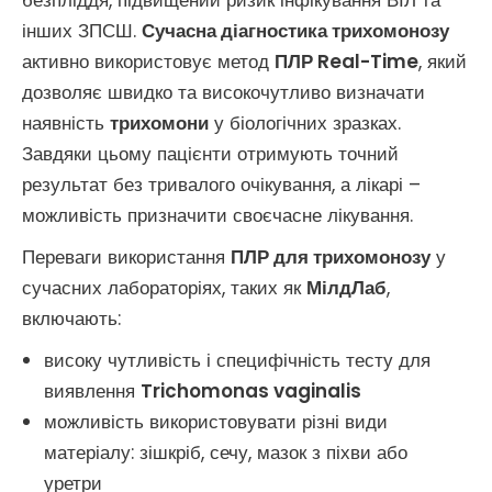
безпліддя, підвищений ризик інфікування ВІЛ та
інших ЗПСШ.
Сучасна діагностика трихомонозу
активно використовує метод
ПЛР Real-Time
, який
дозволяє швидко та високочутливо визначати
наявність
трихомони
у біологічних зразках.
Завдяки цьому пацієнти отримують точний
результат без тривалого очікування, а лікарі –
можливість призначити своєчасне лікування.
Переваги використання
ПЛР для трихомонозу
у
сучасних лабораторіях, таких як
МілдЛаб
,
включають:
високу чутливість і специфічність тесту для
виявлення
Trichomonas vaginalis
можливість використовувати різні види
матеріалу: зішкріб, сечу, мазок з піхви або
уретри