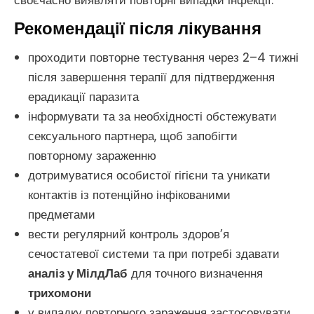
своєчасно виявляти повторні випадки інфекції.
Рекомендації після лікування
проходити повторне тестування через 2–4 тижні
після завершення терапії для підтвердження
ерадикації паразита
інформувати та за необхідності обстежувати
сексуального партнера, щоб запобігти
повторному зараженню
дотримуватися особистої гігієни та уникати
контактів із потенційно інфікованими
предметами
вести регулярний контроль здоров’я
сечостатевої системи та при потребі здавати
аналіз у МілдЛаб
для точного визначення
трихомони
у випадку повторного зараження застосовувати