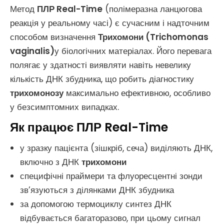
Метод
ПЛР Real-Time
(полімеразна ланцюгова
реакція у реальному часі) є сучасним і надточним
способом визначення
Трихомони (Trichomonas
vaginalis)
у біологічних матеріалах. Його перевага
полягає у здатності виявляти навіть невелику
кількість ДНК збудника, що робить діагностику
трихомонозу
максимально ефективною, особливо
у безсимптомних випадках.
Як працює ПЛР Real-Time
у зразку пацієнта (зішкріб, сеча) виділяють ДНК,
включно з ДНК
трихомони
специфічні праймери та флуоресцентні зонди
зв’язуються з ділянками ДНК збудника
за допомогою термоциклу синтез ДНК
відбувається багаторазово, при цьому сигнал