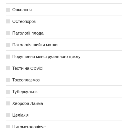
Онкологія
Остеопороз
Патології плода
Патологія шийки матки
Порушення менструального циклу
Тести на Covid
Токсоплазмоз
Туберкульоз
Хвороба Лайма
Целіакія
Цитомегаловірус