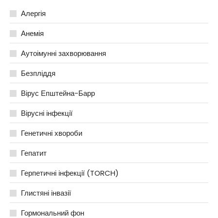
Алергія
Анемія
Аутоімунні захворювання
Безпліддя
Вірус Епштейна-Барр
Вірусні інфекції
Генетичні хвороби
Гепатит
Герпетичні інфекції (TORCH)
Глистяні інвазії
Гормональний фон