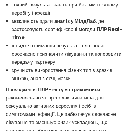
точний результат навіть при безсимптомному
перебігу інфекції
можливість здати
аналіз у МілдЛаб
, де
застосовують сертифіковані методи
ПЛР Real-
Time
швидке отримання результатів дозволяє
своєчасно призначити лікування та попередити
передачу партнеру
зручність використання різних типів зразків:
зішкріб, аналіз сечі, мазки
Проходження
ПЛР-тесту на трихомоноз
рекомендовано як профілактична міра для
сексуально активних дорослих і осіб із
симптомами інфекції. Це забезпечує своєчасне
лікування та зменшує ризик ускладнень, що
важливо для збереження репродуктивного і