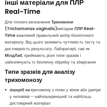
інші матеріали для ПЛР
Real-Time
Для точного визначення
Трихомони
(Trichomonas vaginalis)
методом
ПЛР Real-
Time
важливий правильний вибір біологічного
матеріалу. Від цього залежить чутливість тесту та
достовірність результату. Лабораторії, такі як
МілдЛаб
, приймають різні типи зразків і
забезпечують їх безпечну обробку та зберігання.
Типи зразків для аналізу
трихомонозу
зішкріб на т
рихомону з піхви у жінок або уретри
у чоловіків – найпоширеніший та найбільш
достовірний матеріал