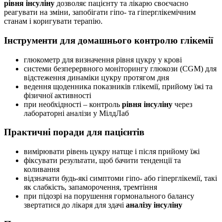
рівня інсуліну
дозволяє пацієнту та лікарю своєчасно
реагувати на зміни, запобігати гіпо- та гіперглікемічним
станам і коригувати терапію.
Інструменти для домашнього контролю глікемії
глюкометр для визначення рівня цукру у крові
системи безперервного моніторингу глюкози (CGM) для
відстеження динаміки цукру протягом дня
ведення щоденника показників глікемії, прийому їжі та
фізичної активності
при необхідності – контроль
рівня інсуліну
через
лабораторні аналізи у МілдЛаб
Практичні поради для пацієнтів
вимірювати рівень цукру натще і після прийому їжі
фіксувати результати, щоб бачити тенденції та
коливання
відзначати будь-які симптоми гіпо- або гіперглікемії, такі
як слабкість, запаморочення, тремтіння
при підозрі на порушення гормонального балансу
звертатися до лікаря для здачі
аналізу інсуліну