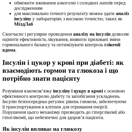
обмежити вживання алкоголю і солодких напоїв перед
дослідженням
для максимально точного результату можна здати
аналіз
інсуліну
у лабораторіях з високою точністю, таких як
МілдЛаб
Своєчасне і регулярне проведення
аналізу на інсулін
дозволяє
оцінити ефективність лікування, виявити приховані зміни
гормонального балансу та оптимізувати контроль
глікемії
вдома
.
Інсулін і цукор у крові при діабеті: як
взаємодіють гормон та глюкоза і що
потрібно знати пацієнту
Розуміння взаємозв’язку
інсуліну і цукру в крові
є основою
ефективного контролю діабету та запобігання ускладнень.
Інсулін безпосередньо регулює рівень глюкози, забезпечуючи
її транспортування в клітини для отримання енергії.
Порушення цього механізму призводить до гіперглікемії або
гіпоглікемії, що небезпечно для здоров’я пацієнта.
Як інсулін впливає на глюкозу