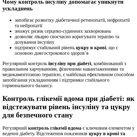
Чому контроль інсуліну допомагає уникнути
ускладнень
запобігає розвитку діабетичної ретинопатії, нефропатії
та нейропатії
знижує ризик серцево-судинних захворювань
дозволяє лікарю своєчасно коригувати терапію та
дозування інсуліну
підтримує стабільний рівень
цукру в крові
, що є
основою довгострокового здоров’я
Регулярний контроль
інсуліну при діабеті
, комбінований з
правильним харчуванням, фізичними навантаженнями та
медикаментозною терапією, є найбільш ефективним способом
запобігання ускладненням і підтримки стабільного
гормонального балансу.
Контроль глікемії вдома при діабеті: як
відстежувати рівень інсуліну та цукру
для безпечного стану
Регулярний
контроль глікемії вдома
є ключовим елементом у
веденні діабету. Відстеження показників
цукру в крові та