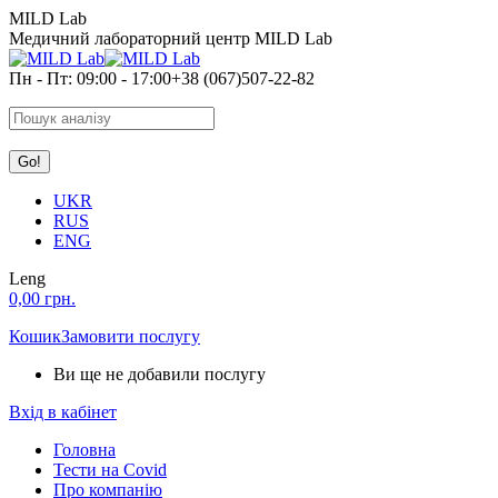
Skip
MILD Lab
to
Медичний лабораторний центр MILD Lab
content
Пн - Пт: 09:00 - 17:00
+38 (067)507-22-82
Search:
UKR
RUS
ENG
Leng
0,00
грн.
Кошик
Замовити послугу
Ви ще не добавили послугу
Вхід в кабінет
Головна
Тести на Covid
Про компанію