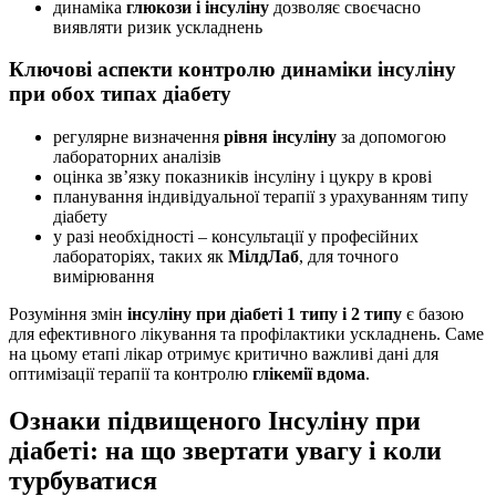
динаміка
глюкози і інсуліну
дозволяє своєчасно
виявляти ризик ускладнень
Ключові аспекти контролю динаміки інсуліну
при обох типах діабету
регулярне визначення
рівня інсуліну
за допомогою
лабораторних аналізів
оцінка зв’язку показників інсуліну і цукру в крові
планування індивідуальної терапії з урахуванням типу
діабету
у разі необхідності – консультації у професійних
лабораторіях, таких як
МілдЛаб
, для точного
вимірювання
Розуміння змін
інсуліну при діабеті 1 типу і 2 типу
є базою
для ефективного лікування та профілактики ускладнень. Саме
на цьому етапі лікар отримує критично важливі дані для
оптимізації терапії та контролю
глікемії вдома
.
Ознаки підвищеного Інсуліну при
діабеті: на що звертати увагу і коли
турбуватися