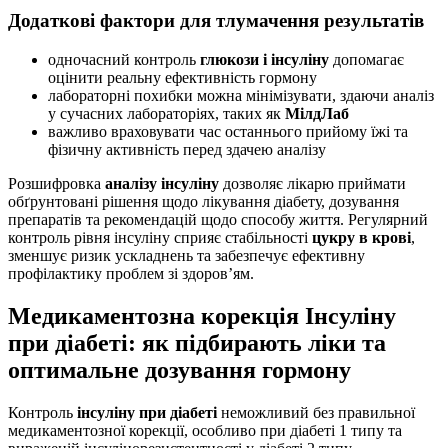
Додаткові фактори для тлумачення результатів
одночасний контроль
глюкози і інсуліну
допомагає
оцінити реальну ефективність гормону
лабораторні похибки можна мінімізувати, здаючи аналіз
у сучасних лабораторіях, таких як
МілдЛаб
важливо враховувати час останнього прийому їжі та
фізичну активність перед здачею аналізу
Розшифровка
аналізу інсуліну
дозволяє лікарю приймати
обґрунтовані рішення щодо лікування діабету, дозування
препаратів та рекомендацій щодо способу життя. Регулярний
контроль рівня інсуліну сприяє стабільності
цукру в крові
,
зменшує ризик ускладнень та забезпечує ефективну
профілактику проблем зі здоров’ям.
Медикаментозна корекція Інсуліну
при діабеті: як підбирають ліки та
оптимальне дозування гормону
Контроль
інсуліну при діабеті
неможливий без правильної
медикаментозної корекції, особливо при діабеті 1 типу та