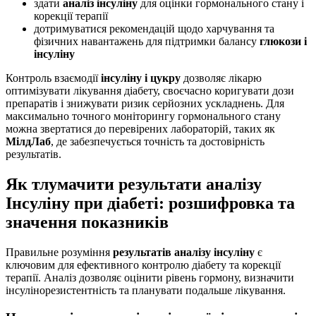
здати
аналіз інсуліну
для оцінки гормонального стану і
корекції терапії
дотримуватися рекомендацій щодо харчування та
фізичних навантажень для підтримки балансу
глюкози і
інсуліну
Контроль взаємодії
інсуліну і цукру
дозволяє лікарю
оптимізувати лікування діабету, своєчасно коригувати дози
препаратів і знижувати ризик серйозних ускладнень. Для
максимально точного моніторингу гормонального стану
можна звертатися до перевірених лабораторій, таких як
МілдЛаб
, де забезпечується точність та достовірність
результатів.
Як тлумачити результати аналізу
Інсуліну при діабеті: розшифровка та
значення показників
Правильне розуміння
результатів аналізу інсуліну
є
ключовим для ефективного контролю діабету та корекції
терапії. Аналіз дозволяє оцінити рівень гормону, визначити
інсулінорезистентність та планувати подальше лікування.