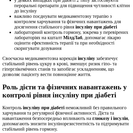
у деяких випадках при діабеті 2 типу застосовують
пероральні препарати для підвищення чутливості клітин
до інсуліну
важливо поєднувати медикаментозну терапію з
контролем харчування та фізичних навантажень для
досягнення стабільного рівня
інсуліну при діабеті
лабораторний контроль гормону, зокрема у перевірених
лабораторіях на кшталт
МілдЛаб
, допомагає лікарю
оцінити ефективність терапії та при необхідності
скоригувати дозування
Своєчасна медикаментозна корекція
інсуліну
забезпечує
стабільний рівень цукру в крові, зменшує ризик гіпо- та
гіперглікемічних станів та запобігає ускладненням, що
дозволяє пацієнту вести повноцінне життя.
Роль дієти та фізичних навантажень у
контролі рівня інсуліну при діабеті
Контроль
інсуліну при діабеті
неможливий без правильного
харчування та регулярної фізичної активності. Дієта та
навантаження безпосередньо впливають на
глюкозу і інсулін
,
допомагають знизити інсулінорезистентність та підтримувати
стабільний рівень гормону.