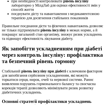
при необхідності контролювати
рівень інсуліну
лабораторно у МілдЛаб для оцінки ефективності змін у
способі життя
поєднувати дієту та навантаження з медикаментозною
терапією для досягнення стабільних показників
Правильне поєднання дієти та фізичних навантажень дозволяє
не тільки підтримувати
рівень інсуліну
в межах норми, а й
покращує загальний стан організму, знижує ризик ускладнень
та підвищує ефективність лікування діабету.
Як запобігти ускладненням при діабеті
через контроль інсуліну: профілактика
та безпечний рівень гормону
Стабільний
рівень інсуліну при діабеті
є ключовим фактором
для запобігання серйозним ускладненням, які можуть
торкатися серця, нирок, очей та нервової системи. Раннє
виявлення порушень гормонального балансу та своєчасна
корекція терапії дозволяють мінімізувати ризик розвитку
діабетичних ускладнень.
Основні стратегії профілактики ускладнень