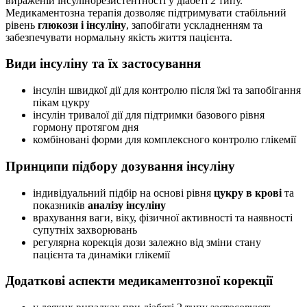
вираженій інсулінорезистентності у діабеті 2 типу.
Медикаментозна терапія дозволяє підтримувати стабільний
рівень
глюкози і інсуліну
, запобігати ускладненням та
забезпечувати нормальну якість життя пацієнта.
Види інсуліну та їх застосування
інсулін швидкої дії для контролю після їжі та запобігання
пікам цукру
інсулін тривалої дії для підтримки базового рівня
гормону протягом дня
комбіновані форми для комплексного контролю глікемії
Принципи підбору дозування інсуліну
індивідуальний підбір на основі рівня
цукру в крові
та
показників
аналізу інсуліну
врахування ваги, віку, фізичної активності та наявності
супутніх захворювань
регулярна корекція дози залежно від зміни стану
пацієнта та динаміки глікемії
Додаткові аспекти медикаментозної корекції