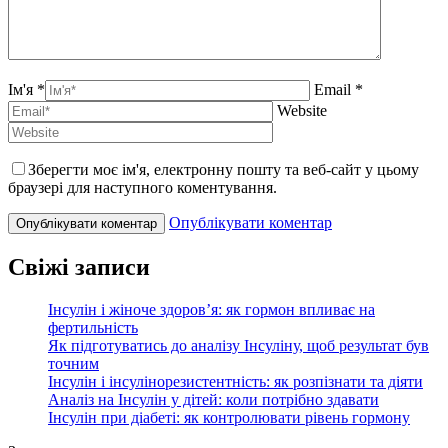
Ім'я *
Email *
Website
Зберегти моє ім'я, електронну пошту та веб-сайт у цьому
браузері для наступного коментування.
Опублікувати коментар
Свіжі записи
Інсулін і жіноче здоров’я: як гормон впливає на
фертильність
Як підготуватись до аналізу Інсуліну, щоб результат був
точним
Інсулін і інсулінорезистентність: як розпізнати та діяти
Аналіз на Інсулін у дітей: коли потрібно здавати
Інсулін при діабеті: як контролювати рівень гормону