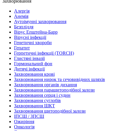
Захворювання
Алергія
Анемія
Аутоімунні захворювання
Безпліддя
Вірус Епштейна-Барр
Вірусні інфекції
Генетичні хвороби
Гепатит
Герпетичні інфекції (TORCH)
Глистяні інвазії
Гормональний фон
Дитячі інфекції
Захворювання крові
Захворювання нирок та сечовивідних шляхів
Захворювання органів дихання
Захворювання паращитоподібної залози
Захворювання серця і судин
Захворювання суглобів
Захворювання ШКТ
Захворювання щитоподібної залози
ІПСШ / ЗПСШ
Ожиріння
Онкологія