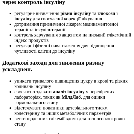
через контроль інсуліну
регулярне визначення
рівня інсуліну
та
глюкози і
інсуліну
для своєчасної корекції лікування
дотримання призначеної лікарем медикаментозної
терапії та інсулінотерапії
контроль харчування з акцентом на низький глікемічний
індекс продуктів
регулярні фізичні навантаження для підвищення
чутливості клітин до інсуліну
Додаткові заходи для зниження ризику
ускладнень
уникати тривалого підвищення цукру в крові та різких
коливань інсуліну
своєчасно здавати
аналіз інсуліну
у перевірених
лабораторіях, таких як
МілдЛаб
, для оцінки
гормонального стану
відстежувати показники артеріального тиску,
холестерину та інших метаболічних параметрів
вести щоденник глікемії вдома для точного контролю
стану