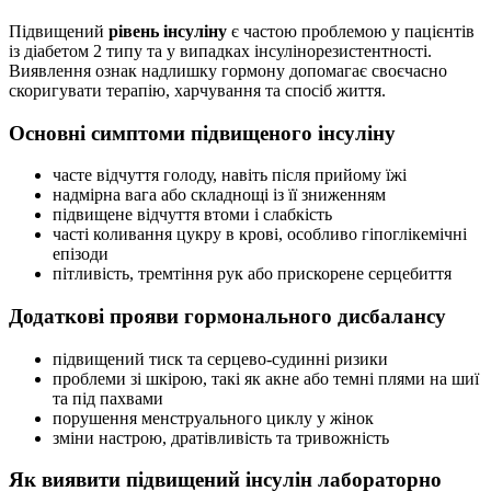
Підвищений
рівень інсуліну
є частою проблемою у пацієнтів
із діабетом 2 типу та у випадках інсулінорезистентності.
Виявлення ознак надлишку гормону допомагає своєчасно
скоригувати терапію, харчування та спосіб життя.
Основні симптоми підвищеного інсуліну
часте відчуття голоду, навіть після прийому їжі
надмірна вага або складнощі із її зниженням
підвищене відчуття втоми і слабкість
часті коливання цукру в крові, особливо гіпоглікемічні
епізоди
пітливість, тремтіння рук або прискорене серцебиття
Додаткові прояви гормонального дисбалансу
підвищений тиск та серцево-судинні ризики
проблеми зі шкірою, такі як акне або темні плями на шиї
та під пахвами
порушення менструального циклу у жінок
зміни настрою, дратівливість та тривожність
Як виявити підвищений інсулін лабораторно