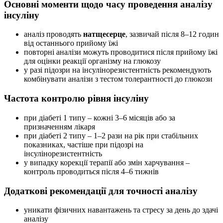
Основні моменти щодо часу проведення аналізу
інсуліну
аналіз проводять
натщесерце
, зазвичай після 8–12 годин
від останнього прийому їжі
повторні аналізи можуть проводитися після прийому їжі
для оцінки реакції організму на глюкозу
у разі підозри на інсулінорезистентність рекомендують
комбінувати аналізи з тестом толерантності до глюкози
Частота контролю рівня інсуліну
при діабеті 1 типу – кожні 3–6 місяців або за
призначенням лікаря
при діабеті 2 типу – 1–2 рази на рік при стабільних
показниках, частіше при підозрі на
інсулінорезистентність
у випадку корекції терапії або змін харчування –
контроль проводиться після 4–6 тижнів
Додаткові рекомендації для точності аналізу
уникати фізичних навантажень та стресу за день до здачі
аналізу