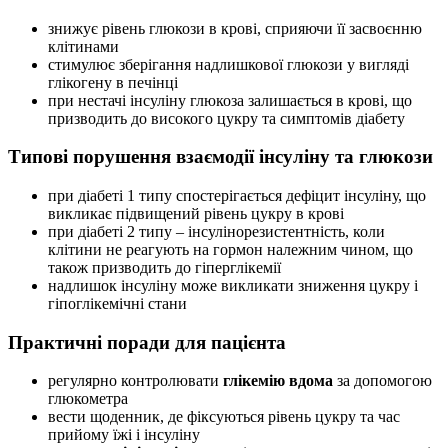
знижує рівень глюкози в крові, сприяючи її засвоєнню
клітинами
стимулює зберігання надлишкової глюкози у вигляді
глікогену в печінці
при нестачі інсуліну глюкоза залишається в крові, що
призводить до високого цукру та симптомів діабету
Типові порушення взаємодії інсуліну та глюкози
при діабеті 1 типу спостерігається дефіцит інсуліну, що
викликає підвищений рівень цукру в крові
при діабеті 2 типу – інсулінорезистентність, коли
клітини не реагують на гормон належним чином, що
також призводить до гіперглікемії
надлишок інсуліну може викликати зниження цукру і
гіпоглікемічні стани
Практичні поради для пацієнта
регулярно контролювати
глікемію вдома
за допомогою
глюкометра
вести щоденник, де фіксуються рівень цукру та час
прийому їжі і інсуліну