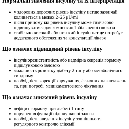
Нормальні значення інсуліну та їх інтерпретація
у здорових дорослих рівень інсуліну натще зазвичай
коливається в межах 2–25 μU/ml
після прийому їжі рівень інсуліну може тимчасово
підвищуватися для компенсації збільшеної глюкози
стабільно високий або низький інсулін натще потребує
додаткового обстеження та консультації лікаря
Що означає підвищений рівень інсуліну
інсулінорезистентність або надмірна секреція гормону
підшлунковою залозою
можливість розвитку діабету 2 типу або метаболічного
синдрому
необхідність корекції харчування, фізичних навантажень
та, при потребі, медикаментозного лікування
Що означає знижений рівень інсуліну
дефіцит гормону при діабеті 1 типу
порушення функції підшлункової залози
необхідність введення інсуліну зовнішньо та
регулярного контролю глікемії