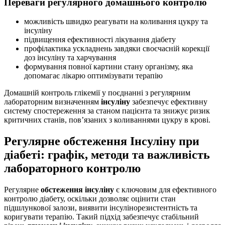
Переваги регулярного домашнього контролю
можливість швидко реагувати на коливання цукру та
інсуліну
підвищення ефективності лікування діабету
профілактика ускладнень завдяки своєчасній корекції
доз інсуліну та харчування
формування повної картини стану організму, яка
допомагає лікарю оптимізувати терапію
Домашній контроль глікемії у поєднанні з регулярним
лабораторним визначенням
інсуліну
забезпечує ефективну
систему спостереження за станом пацієнта та знижує ризик
критичних станів, пов’язаних з коливаннями цукру в крові.
Регулярне обстеження Інсуліну при
діабеті: графік, методи та важливість
лабораторного контролю
Регулярне
обстеження інсуліну
є ключовим для ефективного
контролю діабету, оскільки дозволяє оцінити стан
підшлункової залози, виявити інсулінорезистентність та
коригувати терапію. Такий підхід забезпечує стабільний