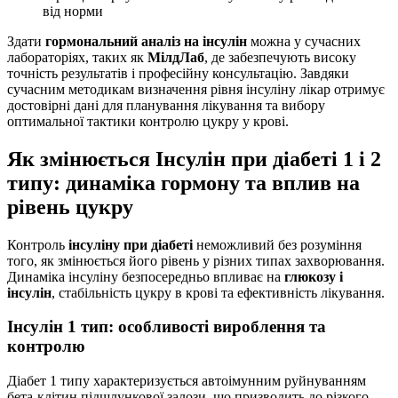
від норми
Здати
гормональний аналіз на інсулін
можна у сучасних
лабораторіях, таких як
МілдЛаб
, де забезпечують високу
точність результатів і професійну консультацію. Завдяки
сучасним методикам визначення рівня інсуліну лікар отримує
достовірні дані для планування лікування та вибору
оптимальної тактики контролю цукру у крові.
Як змінюється Інсулін при діабеті 1 і 2
типу: динаміка гормону та вплив на
рівень цукру
Контроль
інсуліну при діабеті
неможливий без розуміння
того, як змінюється його рівень у різних типах захворювання.
Динаміка інсуліну безпосередньо впливає на
глюкозу і
інсулін
, стабільність цукру в крові та ефективність лікування.
Інсулін 1 тип: особливості вироблення та
контролю
Діабет 1 типу характеризується автоімунним руйнуванням
бета-клітин підшлункової залози, що призводить до різкого