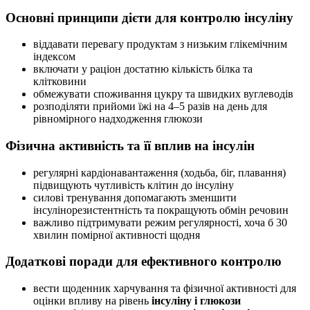
Основні принципи дієти для контролю інсуліну
віддавати перевагу продуктам з низьким глікемічним
індексом
включати у раціон достатню кількість білка та
клітковини
обмежувати споживання цукру та швидких вуглеводів
розподіляти прийоми їжі на 4–5 разів на день для
рівномірного надходження глюкози
Фізична активність та її вплив на інсулін
регулярні кардіонавантаження (ходьба, біг, плавання)
підвищують чутливість клітин до інсуліну
силові тренування допомагають зменшити
інсулінорезистентність та покращують обмін речовин
важливо підтримувати режим регулярності, хоча б 30
хвилин помірної активності щодня
Додаткові поради для ефективного контролю
вести щоденник харчування та фізичної активності для
оцінки впливу на рівень
інсуліну і глюкози