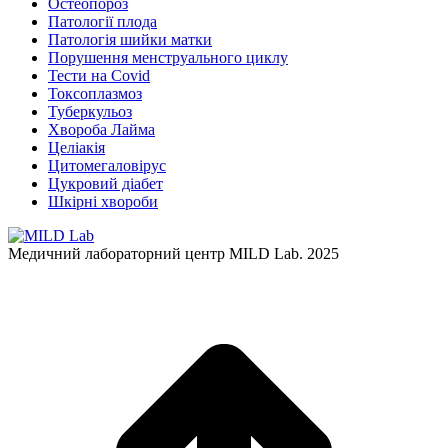
Остеопороз
Патології плода
Патологія шийки матки
Порушення менструального циклу
Тести на Covid
Токсоплазмоз
Туберкульоз
Хвороба Лайма
Целіакія
Цитомегаловірус
Цукровий діабет
Шкірні хвороби
Медичний лабораторний центр MILD Lab. 2025
t
T