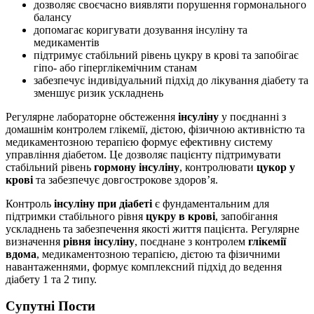
дозволяє своєчасно виявляти порушення гормонального
балансу
допомагає коригувати дозування інсуліну та
медикаментів
підтримує стабільний рівень цукру в крові та запобігає
гіпо- або гіперглікемічним станам
забезпечує індивідуальний підхід до лікування діабету та
зменшує ризик ускладнень
Регулярне лабораторне обстеження
інсуліну
у поєднанні з
домашнім контролем глікемії, дієтою, фізичною активністю та
медикаментозною терапією формує ефективну систему
управління діабетом. Це дозволяє пацієнту підтримувати
стабільний рівень
гормону інсуліну
, контролювати
цукор у
крові
та забезпечує довгострокове здоров’я.
Контроль
інсуліну при діабеті
є фундаментальним для
підтримки стабільного рівня
цукру в крові
, запобігання
ускладнень та забезпечення якості життя пацієнта. Регулярне
визначення
рівня інсуліну
, поєднане з контролем
глікемії
вдома
, медикаментозною терапією, дієтою та фізичними
навантаженнями, формує комплексний підхід до ведення
діабету 1 та 2 типу.
Супутні Поcти