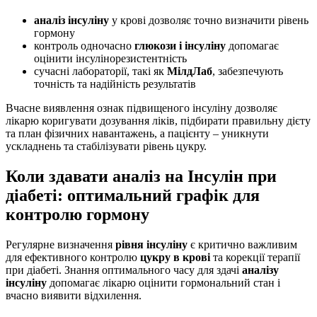
аналіз інсуліну
у крові дозволяє точно визначити рівень
гормону
контроль одночасно
глюкози і інсуліну
допомагає
оцінити інсулінорезистентність
сучасні лабораторії, такі як
МілдЛаб
, забезпечують
точність та надійність результатів
Вчасне виявлення ознак підвищеного інсуліну дозволяє
лікарю коригувати дозування ліків, підбирати правильну дієту
та план фізичних навантажень, а пацієнту – уникнути
ускладнень та стабілізувати рівень цукру.
Коли здавати аналіз на Інсулін при
діабеті: оптимальний графік для
контролю гормону
Регулярне визначення
рівня інсуліну
є критично важливим
для ефективного контролю
цукру в крові
та корекції терапії
при діабеті. Знання оптимального часу для здачі
аналізу
інсуліну
допомагає лікарю оцінити гормональний стан і
вчасно виявити відхилення.