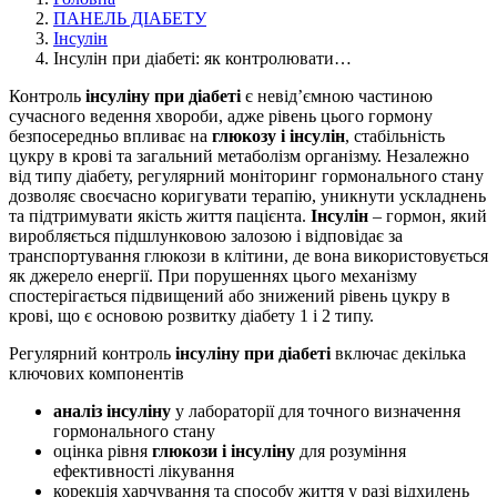
ПАНЕЛЬ ДІАБЕТУ
Інсулін
Інсулін при діабеті: як контролювати…
Контроль
інсуліну при діабеті
є невід’ємною частиною
сучасного ведення хвороби, адже рівень цього гормону
безпосередньо впливає на
глюкозу і інсулін
, стабільність
цукру в крові та загальний метаболізм організму. Незалежно
від типу діабету, регулярний моніторинг гормонального стану
дозволяє своєчасно коригувати терапію, уникнути ускладнень
та підтримувати якість життя пацієнта.
Інсулін
– гормон, який
виробляється підшлунковою залозою і відповідає за
транспортування глюкози в клітини, де вона використовується
як джерело енергії. При порушеннях цього механізму
спостерігається підвищений або знижений рівень цукру в
крові, що є основою розвитку діабету 1 і 2 типу.
Регулярний контроль
інсуліну при діабеті
включає декілька
ключових компонентів
аналіз інсуліну
у лабораторії для точного визначення
гормонального стану
оцінка рівня
глюкози і інсуліну
для розуміння
ефективності лікування
корекція харчування та способу життя у разі відхилень