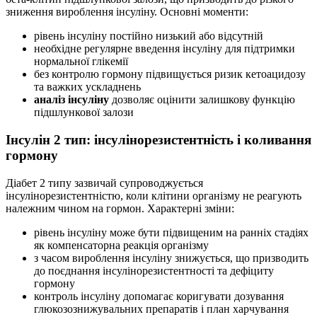
зниження вироблення інсуліну. Основні моменти:
рівень інсуліну постійно низький або відсутній
необхідне регулярне введення інсуліну для підтримки
нормальної глікемії
без контролю гормону підвищується ризик кетоацидозу
та важких ускладнень
аналіз інсуліну
дозволяє оцінити залишкову функцію
підшлункової залози
Інсулін 2 тип: інсулінорезистентність і коливання
гормону
Діабет 2 типу зазвичай супроводжується
інсулінорезистентністю, коли клітини організму не реагують
належним чином на гормон. Характерні зміни:
рівень інсуліну може бути підвищеним на ранніх стадіях
як компенсаторна реакція організму
з часом вироблення інсуліну знижується, що призводить
до поєднання інсулінорезистентності та дефіциту
гормону
контроль інсуліну допомагає коригувати дозування
глюкозознижувальних препаратів і план харчування