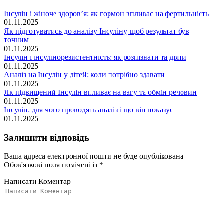
Інсулін і жіноче здоров’я: як гормон впливає на фертильність
01.11.2025
Як підготуватись до аналізу Інсуліну, щоб результат був
точним
01.11.2025
Інсулін і інсулінорезистентність: як розпізнати та діяти
01.11.2025
Аналіз на Інсулін у дітей: коли потрібно здавати
01.11.2025
Як підвищений Інсулін впливає на вагу та обмін речовин
01.11.2025
Інсулін: для чого проводять аналіз і що він показує
01.11.2025
Залишити відповідь
Ваша адреса електронної пошти не буде опублікована
Обов'язкові поля помічені із
*
Написати Коментар