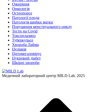
Ожиріння
Онкологія
Остеопороз
Патології плода
Патологія шийки матки
Порушення менструального циклу
Тести на Covid
Токсоплазмоз
Туберкульоз
Хвороба Лайма
Целіакія
Цитомегаловірус
Цукровий діабет
Шкірні хвороби
Медичний лабораторний центр MILD Lab. 2025
t
T