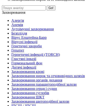
Search:
Захворювання
Алергія
Анемія
Аутоімунні захворювання
Безпліддя
Вірус Епштейна-Барр
Вірусні інфекції
Генетичні хвороби
Гепатит
Герпетичні інфекції (TORCH)
Глистяні інвазії
Гормональний фон
Дитячі інфекції
Захворювання крові
Захворювання нирок та сечовивідних шляхів
Захворювання органів дихання
Захворювання паращитоподібної залози
Захворювання серця і судин
Захворювання суглобів
Захворювання ШКТ
Захворювання щитоподібної залози
ІПСШ / ЗПСШ