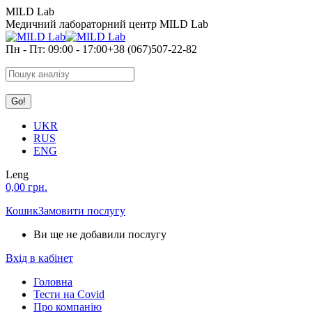
Skip
MILD Lab
to
Медичний лабораторний центр MILD Lab
content
Пн - Пт: 09:00 - 17:00
+38 (067)507-22-82
Search:
UKR
RUS
ENG
Leng
0,00
грн.
Кошик
Замовити послугу
Ви ще не добавили послугу
Вхід в кабінет
Головна
Тести на Covid
Про компанію