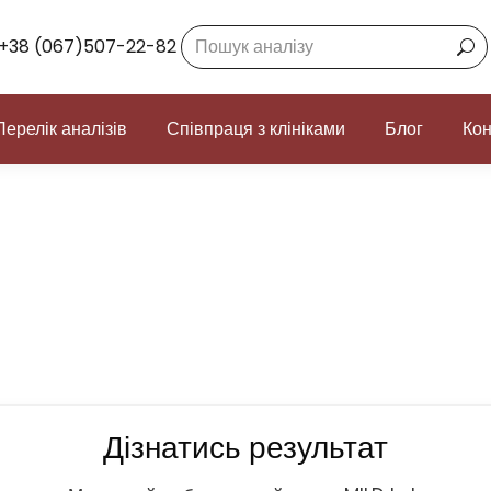
Search:
+38 (067)507-22-82
Перелік аналізів
Співпраця з клініками
Блог
Кон
Дізнатись результат