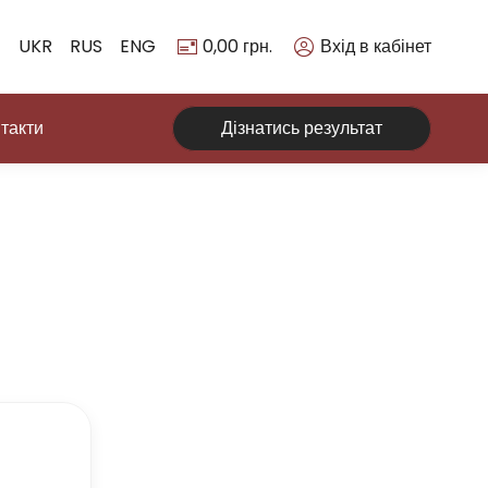
UKR
RUS
ENG
0,00
грн.
Вхід в кабінет
такти
Дізнатись результат