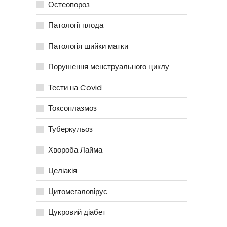
Остеопороз
Патології плода
Патологія шийки матки
Порушення менструального циклу
Тести на Covid
Токсоплазмоз
Туберкульоз
Хвороба Лайма
Целіакія
Цитомегаловірус
Цукровий діабет