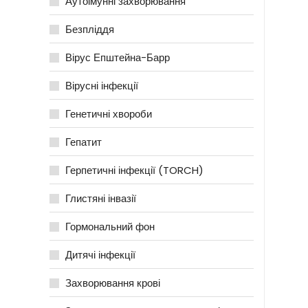
Аутоімунні захворювання
Безпліддя
Вірус Епштейна-Барр
Вірусні інфекції
Генетичні хвороби
Гепатит
Герпетичні інфекції (TORCH)
Глистяні інвазії
Гормональний фон
Дитячі інфекції
Захворювання крові