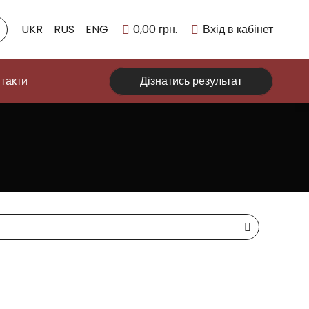
UKR
RUS
ENG
0,00
грн.
Вхід в кабінет
такти
Дізнатись результат