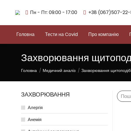
Пн - Пт: 09:00 - 17:00
+38 (067)507-22-
Головна
Тести на Covid
Про компанію
Захворювання щитоподі
You are here:
Головна
Медичний аналіз
Захворювання щитоподіб
ЗАХВОРЮВАННЯ
Searc
Алергія
Анемія