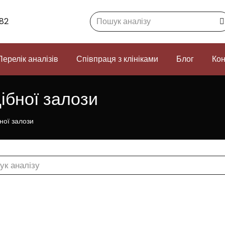
Search:
82
Перелік аналізів
Співпраця з клініками
Блог
Кон
бної залози
ної залози
h: