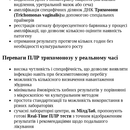
виділення, уретральний мазок або сеча)
ампліфікація специфічних ділянок ДНК
Трихомони
(Trichomonas vaginalis)
за допомогою спеціальних
праймерів
реєстрація сигналу флуоресцентного барвника у процесі
ампліфікації, що дозволяє кількісно оцінити наявність
патогену
отримання результату протягом кількох годин без
необхідності культурального росту
Переваги ПЛР трихомонозу у реальному часі
висока чутливість і специфічність, що дозволяє виявляти
інфекцію навіть при безсимптомному перебігу
можливість кількісного визначення навантаження
збудника
мінімальна ймовірність хибних результатів у порівнянні
з мікроскопією чи культуральним методом
простота стандартизації та можливість використання в
різних лабораторіях
сучасні лабораторні центри, як
МілдЛаб
, пропонують
готові
Real-Time ПЛР тести
з точним відображенням
результатів і рекомендаціями щодо подальшого
лікування