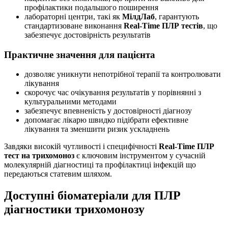
профілактики подальшого поширення
лабораторні центри, такі як
МілдЛаб
, гарантують
стандартизоване виконання
Real-Time ПЛР тестів
, що
забезпечує достовірність результатів
Практичне значення для пацієнта
дозволяє уникнути непотрібної терапії та контролювати
лікування
скорочує час очікування результатів у порівнянні з
культуральними методами
забезпечує впевненість у достовірності діагнозу
допомагає лікарю швидко підібрати ефективне
лікування та зменшити ризик ускладнень
Завдяки високій чутливості і специфічності
Real-Time ПЛР
тест на трихомоноз
є ключовим інструментом у сучасній
молекулярній діагностиці та профілактиці інфекцій що
передаються статевим шляхом.
Доступні біоматеріали для ПЛР
діагностики трихомонозу