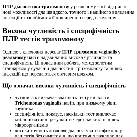
ПЛР діагностика трихомонозу
у реальному часі відкриває
нові можливості для швидкого, точного і надійного виявлення
інфекції та запобігання її поширенню серед населення.
Висока чутливість і специфічність
ПЛР тестів трихомонозу
Однією з ключових переваг
ПЛР трихомони vaginalis у
реальному часі
є надзвичайно висока чутливість та
специфічність. Ці показники роблять метод золотим
стандартом у сучасній діагностиці трихомонозу та інших
інфекцій що передаються статевим шляхом.
Що означає висока чутливість і специфічність
чутливість визначає здатність тесту виявляти
Trichomonas vaginalis
навіть при низькому рівні
збудника
специфічність показує, наскільки тест виключає
хибнопозитивні результати через наявність інших
мікроорганізмів
висока точність дозволяє діагностувати інфекцію у
пацієнтів без симптомів, що критично важливо для