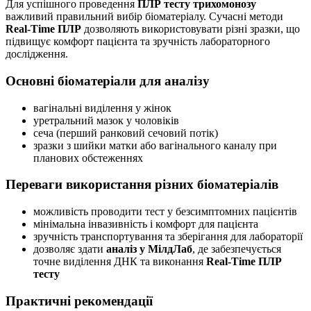
Для успішного проведення
ПЛР тесту трихомонозу
важливий правильний вибір біоматеріалу. Сучасні методи
Real-Time ПЛР
дозволяють використовувати різні зразки, що
підвищує комфорт пацієнта та зручність лабораторного
дослідження.
Основні біоматеріали для аналізу
вагінальні виділення у жінок
уретральний мазок у чоловіків
сеча (перший ранковий сечовий потік)
зразки з шийки матки або вагінального каналу при
планових обстеженнях
Переваги використання різних біоматеріалів
можливість проводити тест у безсимптомних пацієнтів
мінімальна інвазивність і комфорт для пацієнта
зручність транспортування та зберігання для лабораторії
дозволяє здати
аналіз у МілдЛаб
, де забезпечується
точне виділення ДНК та виконання
Real-Time ПЛР
тесту
Практичні рекомендації