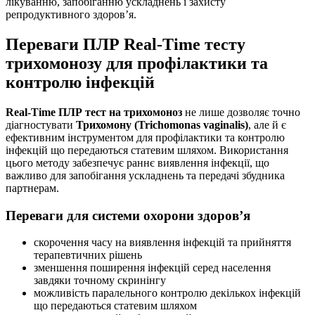
лікуванню, запобіганню ускладнень і захисту
репродуктивного здоров’я.
Переваги ПЛР Real-Time тесту
трихомонозу для профілактики та
контролю інфекцій
Real-Time ПЛР тест на трихомоноз
не лише дозволяє точно
діагностувати
Трихомону (Trichomonas vaginalis)
, але й є
ефективним інструментом для профілактики та контролю
інфекцій що передаються статевим шляхом. Використання
цього методу забезпечує раннє виявлення інфекції, що
важливо для запобігання ускладнень та передачі збудника
партнерам.
Переваги для системи охорони здоров’я
скорочення часу на виявлення інфекцій та прийняття
терапевтичних рішень
зменшення поширення інфекцій серед населення
завдяки точному скринінгу
можливість паралельного контролю декількох інфекцій
що передаються статевим шляхом