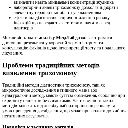
визначити навіть мінімальні концентрації збудника
лабораторний аналіз трихомонозу дозволяє підібрати
адекватну терапію і запобігти ускладненням
ефективна діагностика сприяє зниженню ризику
інфекцій що передаються статевим шляхом серед
партнерів
Можливість здати
аналіз у МілдЛаб
дозволяє отримати
достовірні результати у короткий термін і отримати
консультацію фахівців щодо інтерпретації тесту та подальшого
лікування.
Проблеми традиційних методів
виявлення трихомонозу
Традиційні методи діагностики трихомонозу, такі як
мікроскопічне дослідження нативного мазка або
культуральний метод, мають суттєві обмеження, особливо при
скринінгу пацієнтів без симптомів. Часто точність таких
методів залежить від досвіду лабораторного персоналу та
умов проведення дослідження, що може призводити до хибно-
негативних результатів.
Недоліки класичних методів