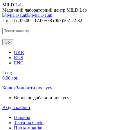
Skip
MILD Lab
to
Медичний лабораторний центр MILD Lab
content
Пн - Пт: 09:00 - 17:00
+38 (067)507-22-82
Search:
UKR
RUS
ENG
Leng
0,00
грн.
Кошик
Замовити послугу
Ви ще не добавили послугу
Вхід в кабінет
Головна
Тести на Covid
Про компанію