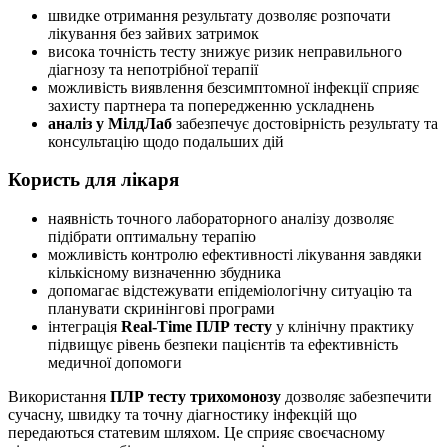
швидке отримання результату дозволяє розпочати
лікування без зайвих затримок
висока точність тесту знижує ризик неправильного
діагнозу та непотрібної терапії
можливість виявлення безсимптомної інфекції сприяє
захисту партнера та попередженню ускладнень
аналіз у МілдЛаб
забезпечує достовірність результату та
консультацію щодо подальших дій
Користь для лікаря
наявність точного лабораторного аналізу дозволяє
підібрати оптимальну терапію
можливість контролю ефективності лікування завдяки
кількісному визначенню збудника
допомагає відстежувати епідеміологічну ситуацію та
планувати скринінгові програми
інтеграція
Real-Time ПЛР тесту
у клінічну практику
підвищує рівень безпеки пацієнтів та ефективність
медичної допомоги
Використання
ПЛР тесту трихомонозу
дозволяє забезпечити
сучасну, швидку та точну діагностику інфекцій що
передаються статевим шляхом. Це сприяє своєчасному