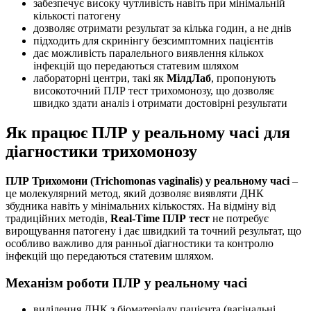
забезпечує високу чутливість навіть при мінімальній
кількості патогену
дозволяє отримати результат за кілька годин, а не днів
підходить для скринінгу безсимптомних пацієнтів
дає можливість паралельного виявлення кількох
інфекцій що передаються статевим шляхом
лабораторні центри, такі як
МілдЛаб
, пропонують
високоточний ПЛР тест трихомонозу, що дозволяє
швидко здати аналіз і отримати достовірні результати
Як працює ПЛР у реальному часі для
діагностики трихомонозу
ПЛР Трихомони (Trichomonas vaginalis) у реальному часі
–
це молекулярний метод, який дозволяє виявляти ДНК
збудника навіть у мінімальних кількостях. На відміну від
традиційних методів,
Real-Time ПЛР тест
не потребує
вирощування патогену і дає швидкий та точний результат, що
особливо важливо для ранньої діагностики та контролю
інфекцій що передаються статевим шляхом.
Механізм роботи ПЛР у реальному часі
виділення ДНК з біоматеріалу пацієнта (вагінальні