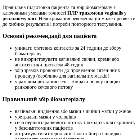
Правильна підготовка пацієнта та збір біоматеріалу є
ключовими умовами точності
ПЛР трихомони vaginalis у
реальному часі
. Недотримання рекомендацій може призвести
до хибних результатів і потреби повторного тестування.
Основні рекомендації для пацієнта
уникати статевих контактів за 24 години до збору
біоматеріалу
не використовувати вагінальні свічки, креми або
антисептики протягом 48 годин
збір зразків проводити до проведення гігієнічних
процедур (особливо для вагінальних мазків)
у разі використання сечі – збирати першу порцію
ранкового сечового потоку
Правильний збір біоматеріалу
вагінальні виділення або мазки з шийки матки у жінок
уретральні мазки у чоловіків
сеча першого ранкового потоку підходить для скринінгу
у безсимптомних пацієнтів
дотримуватися стерильності контейнера і швидко