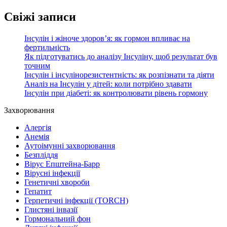
Свіжі записи
Інсулін і жіноче здоров’я: як гормон впливає на
фертильність
Як підготуватись до аналізу Інсуліну, щоб результат був
точним
Інсулін і інсулінорезистентність: як розпізнати та діяти
Аналіз на Інсулін у дітей: коли потрібно здавати
Інсулін при діабеті: як контролювати рівень гормону
Захворювання
Алергія
Анемія
Аутоімунні захворювання
Безпліддя
Вірус Епштейна-Барр
Вірусні інфекції
Генетичні хвороби
Гепатит
Герпетичні інфекції (TORCH)
Глистяні інвазії
Гормональний фон