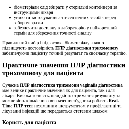
біоматеріали слід збирати у стерильні контейнери за
інструкціями лікаря
уникати застосування антисептичних засобів перед
забором зразка
забезпечити доставку в лабораторію у найкоротший
термін для збереження точності аналізу
Правильний вибір і підготовка біоматеріалу значно
підвищують достовірність
ПЛР діагностики трихомонозу
,
забезпечуючи пацієнту точний результат та своєчасну терапію.
Практичне значення ПЛР діагностики
трихомонозу для пацієнта
Сучасна
ПЛР діагностика трихомони vaginalis діагностика
має велике практичне значення як для пацієнта, так і для
лікаря. Висока точність, швидкість отримання результату та
можливість кількісного визначення збудника роблять
Real-
Time ПЛР тест
незамінним інструментом у профілактиці та
лікуванні інфекцій що передаються статевим шляхом.
Користь для пацієнта