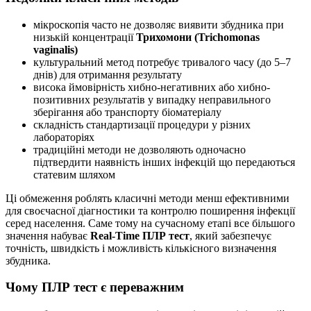
мікроскопія часто не дозволяє виявити збудника при
низькій концентрації
Трихомони (Trichomonas
vaginalis)
культуральний метод потребує тривалого часу (до 5–7
днів) для отримання результату
висока ймовірність хибно-негативних або хибно-
позитивних результатів у випадку неправильного
зберігання або транспорту біоматеріалу
складність стандартизації процедури у різних
лабораторіях
традиційні методи не дозволяють одночасно
підтвердити наявність інших інфекцій що передаються
статевим шляхом
Ці обмеження роблять класичні методи менш ефективними
для своєчасної діагностики та контролю поширення інфекції
серед населення. Саме тому на сучасному етапі все більшого
значення набуває
Real-Time ПЛР тест
, який забезпечує
точність, швидкість і можливість кількісного визначення
збудника.
Чому ПЛР тест є переважним