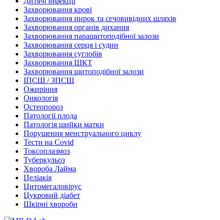
Дитячі інфекції
Захворювання крові
Захворювання нирок та сечовивідних шляхів
Захворювання органів дихання
Захворювання паращитоподібної залози
Захворювання серця і судин
Захворювання суглобів
Захворювання ШКТ
Захворювання щитоподібної залози
ІПСШ / ЗПСШ
Ожиріння
Онкологія
Остеопороз
Патології плода
Патологія шийки матки
Порушення менструального циклу
Тести на Covid
Токсоплазмоз
Туберкульоз
Хвороба Лайма
Целіакія
Цитомегаловірус
Цукровий діабет
Шкірні хвороби