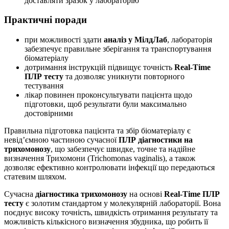
доставляти зразок у лабораторію
Практичні поради
при можливості здати
аналіз у МілдЛаб
, лабораторія
забезпечує правильне зберігання та транспортування
біоматеріалу
дотримання інструкцій підвищує точність
Real-Time
ПЛР тесту
та дозволяє уникнути повторного
тестування
лікар повинен проконсультувати пацієнта щодо
підготовки, щоб результати були максимально
достовірними
Правильна підготовка пацієнта та збір біоматеріалу є
невід’ємною частиною сучасної
ПЛР діагностики на
трихомонозу
, що забезпечує швидке, точне та надійне
визначення Трихомони (Trichomonas vaginalis), а також
дозволяє ефективно контролювати інфекції що передаються
статевим шляхом.
Сучасна
діагностика трихомонозу
на основі
Real-Time ПЛР
тесту
є золотим стандартом у молекулярній лабораторії. Вона
поєднує високу точність, швидкість отримання результату та
можливість кількісного визначення збудника, що робить її