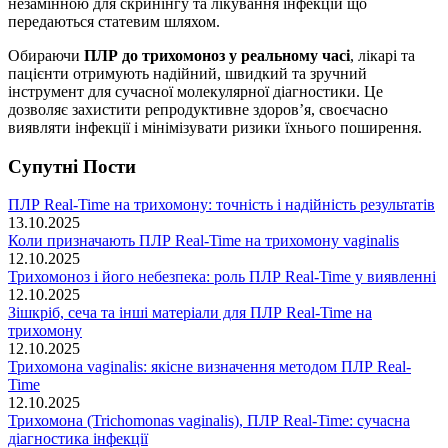
незамінною для скринінгу та лікування інфекцій що
передаються статевим шляхом.
Обираючи
ПЛР до трихомоноз у реальному часі
, лікарі та
пацієнти отримують надійний, швидкий та зручний
інструмент для сучасної молекулярної діагностики. Це
дозволяє захистити репродуктивне здоров’я, своєчасно
виявляти інфекції і мінімізувати ризики їхнього поширення.
Супутні Поcти
ПЛР Real-Time на трихомону: точність і надійність результатів
13.10.2025
Коли призначають ПЛР Real-Time на трихомону vaginalis
12.10.2025
Трихомоноз і його небезпека: роль ПЛР Real-Time у виявленні
12.10.2025
Зішкріб, сеча та інші матеріали для ПЛР Real-Time на
трихомону
12.10.2025
Трихомона vaginalis: якісне визначення методом ПЛР Real-
Time
12.10.2025
Трихомона (Trichomonas vaginalis), ПЛР Real-Time: сучасна
діагностика інфекції