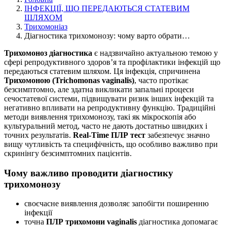
ІНФЕКЦІЇ, ЩО ПЕРЕДАЮТЬСЯ СТАТЕВИМ
ШЛЯХОМ
Трихомоніаз
Діагностика трихомонозу: чому варто обрати…
Трихомоноз діагностика
є надзвичайно актуальною темою у
сфері репродуктивного здоров’я та профілактики інфекцій що
передаються статевим шляхом. Ця інфекція, спричинена
Трихомоною (Trichomonas vaginalis)
, часто протікає
безсимптомно, але здатна викликати запальні процеси
сечостатевої системи, підвищувати ризик інших інфекцій та
негативно впливати на репродуктивну функцію. Традиційні
методи виявлення трихомонозу, такі як мікроскопія або
культуральний метод, часто не дають достатньо швидких і
точних результатів.
Real-Time ПЛР тест
забезпечує значно
вищу чутливість та специфічність, що особливо важливо при
скринінгу безсимптомних пацієнтів.
Чому важливо проводити діагностику
трихомонозу
своєчасне виявлення дозволяє запобігти поширенню
інфекції
точна
ПЛР трихомони vaginalis
діагностика допомагає