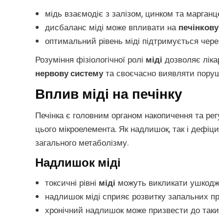
мідь взаємодіє з залізом, цинком та марган
дисбаланс міді може впливати на
печінков
оптимальний рівень міді підтримується чере
Розуміння фізіологічної ролі
міді
дозволяє ліка
нервову систему
та своєчасно виявляти поруш
Вплив міді на печінку
Печінка є головним органом накопичення та рег
цього мікроелемента. Як надлишок, так і дефіц
загального метаболізму.
Надлишок міді
токсичні рівні
міді
можуть викликати ушкодже
надлишок міді сприяє розвитку запальних пр
хронічний надлишок може призвести до так