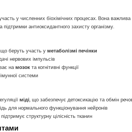
участь у численних біохімічних процесах. Вона важлива
а підтримки антиоксидантного захисту організму.
, що беруть участь у
метаболізмі печінки
дачі нервових імпульсів
иває на
мозок
та когнітивні функції
 імунної системи
егуляції
міді
, що забезпечує детоксикацію та обмін речо
ідь для нормального функціонування нейронів
а підтримує структурну цілісність тканин
нтами