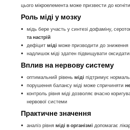
цього мікроелемента може призвести до когніт
Роль міді у мозку
мідь бере участь у синтезі дофаміну, серото
та настрій
дефіцит
міді
може призводити до зниження к
надлишок міді здатен підвищувати оксидати
Вплив на нервову систему
оптимальний рівень
міді
підтримує нормальн
порушення балансу міді може спричиняти
не
контроль рівня міді дозволяє вчасно коригув
нервової системи
Практичне значення
аналіз рівня
міді в організмі
допомагає ліка