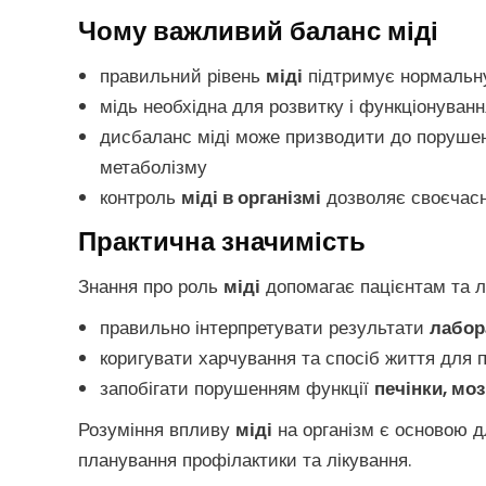
Чому важливий баланс міді
правильний рівень
міді
підтримує нормальн
мідь необхідна для розвитку і функціонуван
дисбаланс міді може призводити до порушень
метаболізму
контроль
міді в організмі
дозволяє своєчасн
Практична значимість
Знання про роль
міді
допомагає пацієнтам та л
правильно інтерпретувати результати
лабор
коригувати харчування та спосіб життя для 
запобігати порушенням функції
печінки, моз
Розуміння впливу
міді
на організм є основою д
планування профілактики та лікування.