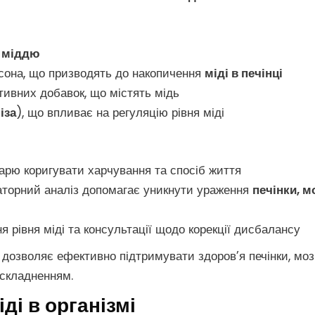
з
міддю
льсона, що призводять до накопичення
міді в печінці
ктивних добавок, що містять мідь
іза
), що впливає на регуляцію рівня міді
арю коригувати харчування та спосіб життя
торний аналіз допомагає уникнути ураження
печінки, м
 рівня міді та консультації щодо корекції дисбалансу
дозволяє ефективно підтримувати здоров’я печінки, моз
ускладненням.
ді в організмі