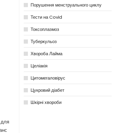
Порушення менструального циклу
Тести на Covid
Токсоплазмоз
Туберкульоз
Хвороба Лайма
Целіакія
Цитомегаловірус
Цукровий діабет
Шкірні хвороби
 для
анс