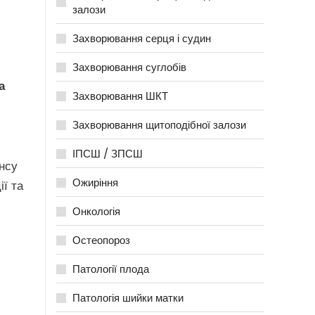
залози
Захворювання серця і судин
Захворювання суглобів
а
Захворювання ШКТ
Захворювання щитоподібної залози
ІПСШ / ЗПСШ
нсу
Ожиріння
ї та
Онкологія
Остеопороз
Патології плода
Патологія шийки матки