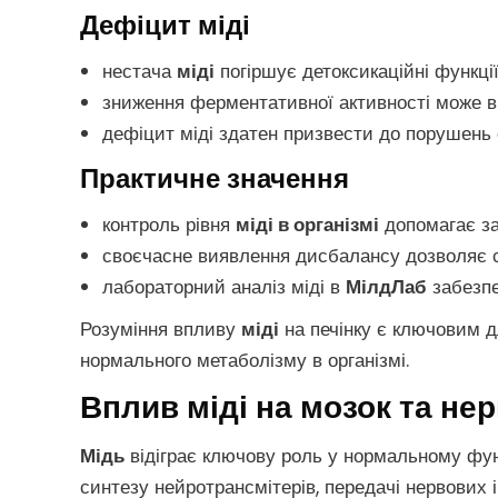
Дефіцит міді
нестача
міді
погіршує детоксикаційні функції
зниження ферментативної активності може в
дефіцит міді здатен призвести до порушень с
Практичне значення
контроль рівня
міді в організмі
допомагає за
своєчасне виявлення дисбалансу дозволяє с
лабораторний аналіз міді в
МілдЛаб
забезпе
Розуміння впливу
міді
на печінку є ключовим д
нормального метаболізму в організмі.
Вплив міді на мозок та не
Мідь
відіграє ключову роль у нормальному фу
синтезу нейротрансмітерів, передачі нервових 