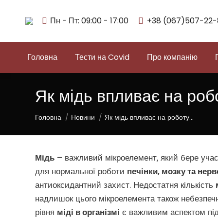
Пн - Пт: 09:00 - 17:00
+38 (067)507-22-
Головна
Тести на Covid
Про компанію
Як мідь впливає на роб
You are here:
Головна
Новини
Як мідь впливає на роботу…
Мідь
– важливий мікроелемент, який бере участ
для нормальної роботи
печінки, мозку та нер
антиоксидантний захист. Недостатня кількість
надлишок цього мікроелемента також небезпечн
рівня
міді в організмі
є важливим аспектом під