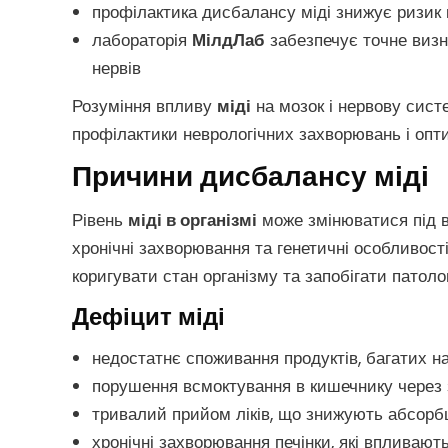
профілактика дисбалансу міді знижує ризик 
лабораторія
МілдЛаб
забезпечує точне визн
нервів
Розуміння впливу
міді
на мозок і нервову сист
профілактики неврологічних захворювань і опти
Причини дисбалансу міді
Рівень
міді в організмі
може змінюватися під в
хронічні захворювання та генетичні особливос
коригувати стан організму та запобігати патолог
Дефіцит міді
недостатнє споживання продуктів, багатих н
порушення всмоктування в кишечнику через 
тривалий прийом ліків, що знижують абсор
хронічні захворювання печінки, які впливаю