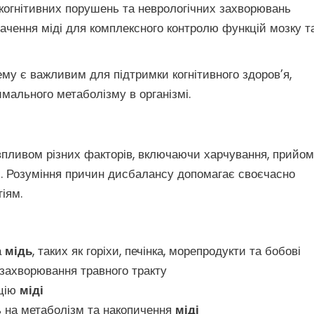
когнітивних порушень та неврологічних захворювань
ачення міді для комплексного контролю функцій мозку т
ему є важливим для підтримки когнітивного здоров’я,
мального метаболізму в організмі.
пливом різних факторів, включаючи харчування, прийом л
ті. Розуміння причин дисбалансу допомагає своєчасно
іям.
а
мідь
, таких як горіхи, печінка, морепродукти та бобові
захворювання травного тракту
бцію
міді
ть на метаболізм та накопичення
міді