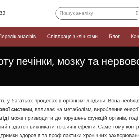
Search:
82
Перелік аналізів
Співпраця з клініками
Блог
Кон
оту печінки, мозку та нервов
ь у багатьох процесах в організмі людини. Вона необхі
вової системи
, впливає на метаболізм, вироблення енергі
міді
може призводити до порушень функцій органів, тоді
ий і здатен викликати токсичні ефекти. Саме тому конт
тримки здоров’я та профілактики хронічних захворювань