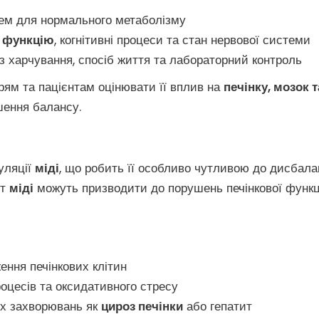
цем для нормального метаболізму
у функцію
, когнітивні процеси та стан нервової системи
з харчування, спосіб життя та лабораторний контроль
рям та пацієнтам оцінювати її вплив на
печінку, мозок т
ення балансу.
уляції
міді
, що робить її особливо чутливою до дисбала
ит
міді
можуть призводити до порушень печінкової функці
ння печінкових клітин
оцесів та оксидативного стресу
их захворювань як
цироз печінки
або гепатит