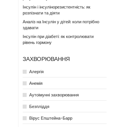
Інсулін і інсулінорезистентність: як
розпізнати та діяти
Аналіз на Інсулін у дітей: коли потрібно
здавати
Інсулін при діабеті: як контролювати
рівень гормону
ЗАХВОРЮВАННЯ
Алергія
Анемія
Аутоімунні захворювання
Безпліддя
Вірус Епштейна-Барр