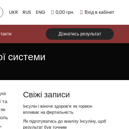
UKR
RUS
ENG
0,00
грн.
Вхід в кабінет
такти
Дізнатись результат
ої системи
Свіжі записи
дна
ї та
Інсулін і жіноче здоров’я: як гормон
 як
впливає на фертильність
роль
Як підготуватись до аналізу Інсуліну, щоб
.
результат був точним