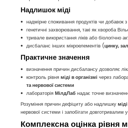
Надлишок міді
надмірне споживання продуктів чи добавок 
генетичні захворювання, такі як хвороба Ві
тривале використання ліків або біологічно а
дисбаланс інших мікроелементів (
цинку, зал
Практичне значення
визначення причин дисбалансу дозволяє лік
контроль рівня
міді в організмі
через лабора
та нервової системи
лабораторія
МілдЛаб
надає точне визначення
Розуміння причин дефіциту або надлишку
міді
нервової системи і запобігати довготривалим 
Комплексна оцінка рівня мі