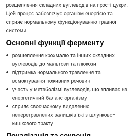
розщеплення складних вуглеводів на прості цукри.
Цей процес забезпечує організм енергією та
сприяє нормальному функціонуванню травної
системи.
Основні функції ферменту
розщеплення крохмалю та інших складних
вуглеводів до мальтози та глюкози
підтримка нормального травлення та
всмоктування поживних речовин
участь у метаболізмі вуглеводів, що впливає на
енергетичний баланс організму
сприяє своєчасному видаленню
неперетравлених залишків їжі з шлунково-
кишкового тракту
Локалізація та секреція