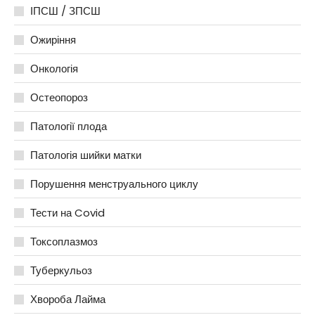
ІПСШ / ЗПСШ
Ожиріння
Онкологія
Остеопороз
Патології плода
Патологія шийки матки
Порушення менструального циклу
Тести на Covid
Токсоплазмоз
Туберкульоз
Хвороба Лайма