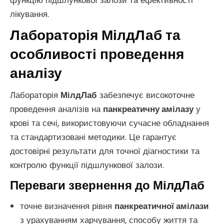
функцію підшлункової залози та ефективності
лікування.
Лабораторія МілдЛаб та
особливості проведення
аналізу
Лабораторія
МілдЛаб
забезпечує високоточне
проведення аналізів на
панкреатичну амілазу
у
крові та сечі, використовуючи сучасне обладнання
та стандартизовані методики. Це гарантує
достовірні результати для точної діагностики та
контролю функції підшлункової залози.
Переваги звернення до МілдЛаб
точне визначення рівня
панкреатичної амілази
з урахуванням харчування, способу життя та