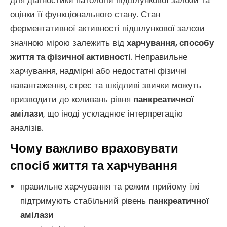
для діагностики патологій підшлункової залози та
оцінки її функціонального стану. Стан
ферментативної активності підшлункової залози
значною мірою залежить від
харчування, способу
життя та фізичної активності
. Неправильне
харчування, надмірні або недостатні фізичні
навантаження, стрес та шкідливі звички можуть
призводити до коливань рівня
панкреатичної
амілази
, що іноді ускладнює інтерпретацію
аналізів.
Чому важливо враховувати
спосіб життя та харчування
правильне харчування та режим прийому їжі
підтримують стабільний рівень
панкреатичної
амілази