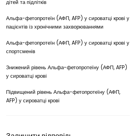
дітей та підлітків
Альфа-фетопротеїн (АФП, AFP) у сироватці крові у
пацієнтів із хронічними захворюваннями
Альфа-фетопротеїн (АФП, AFP) у сироватці крові у
спортсменів
Знижений рівень Альфа-фетопротеїну (АФП, AFP)
у сироватці крові
Підвищений рівень Альфа-фетопротеїну (АФП,
AFP) у сироватці крові
Залишити відповідь