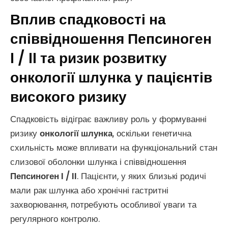
Вплив спадковості на
співвідношення Пепсиноген
I / II та ризик розвитку
онкології шлунка у пацієнтів
високого ризику
Спадковість відіграє важливу роль у формуванні
ризику
онкології шлунка
, оскільки генетична
схильність може впливати на функціональний стан
слизової оболонки шлунка і співвідношення
Пепсиноген I / II
. Пацієнти, у яких близькі родичі
мали рак шлунка або хронічні гастритні
захворювання, потребують особливої уваги та
регулярного контролю.