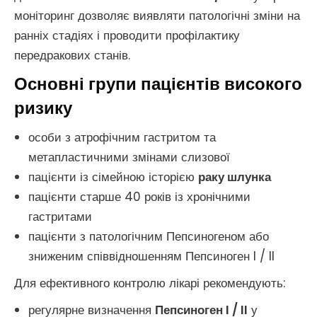
моніторинг дозволяє виявляти патологічні зміни на
ранніх стадіях і проводити профілактику
передракових станів.
Основні групи пацієнтів високого
ризику
особи з атрофічним гастритом та
метапластичними змінами слизової
пацієнти із сімейною історією
раку шлунка
пацієнти старше 40 років із хронічними
гастритами
пацієнти з патологічним Пепсиногеном або
зниженим співвідношенням Пепсиноген I / II
Для ефективного контролю лікарі рекомендують:
регулярне визначення
Пепсиноген I / II
у