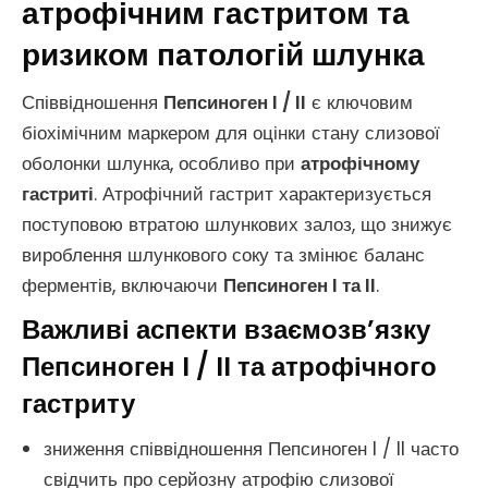
атрофічним гастритом та
ризиком патологій шлунка
Співвідношення
Пепсиноген I / II
є ключовим
біохімічним маркером для оцінки стану слизової
оболонки шлунка, особливо при
атрофічному
гастриті
. Атрофічний гастрит характеризується
поступовою втратою шлункових залоз, що знижує
вироблення шлункового соку та змінює баланс
ферментів, включаючи
Пепсиноген I та II
.
Важливі аспекти взаємозв’язку
Пепсиноген I / II та атрофічного
гастриту
зниження співвідношення Пепсиноген I / II часто
свідчить про серйозну атрофію слизової