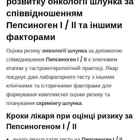
розвитку онкології шлунка за
співвідношенням
Пепсиноген I / II та іншими
факторами
Оцінка ризику
онкології шлунка
за допомогою
співвідношення
Пепсиноген I / II
є ключовим
етапом у гастроентерологічній практиці. Лікар
поєднує дані лабораторного тесту з іншими
клінічними та історичними факторами для
формування комплексної оцінки ризику та
планування
скринінгу шлунка
.
Кроки лікаря при оцінці ризику за
Пепсиногеном I / II
аналіз результатів тесту на
Пепсиноген I / II
,