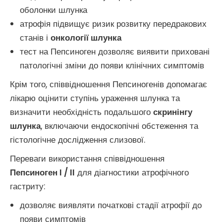
оболонки шлунка
атрофія підвищує ризик розвитку передракових
станів і
онкології шлунка
тест на Пепсиноген дозволяє виявити приховані
патологічні зміни до появи клінічних симптомів
Крім того, співвідношення Пепсиногенів допомагає
лікарю оцінити ступінь ураження шлунка та
визначити необхідність подальшого
скринінгу
шлунка
, включаючи ендоскопічні обстеження та
гістологічне дослідження слизової.
Переваги використання співвідношення
Пепсиноген I / II
для діагностики атрофічного
гастриту:
дозволяє виявляти початкові стадії атрофії до
появи симптомів