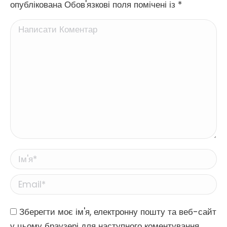
опублікована Обов'язкові поля помічені із
*
Написати Коментар
Ім'я *
Email *
Website
Зберегти моє ім'я, електронну пошту та веб-сайт
у цьому браузері для наступного коментування.