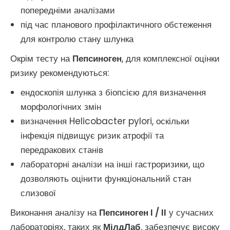
попередніми аналізами
під час планового профілактичного обстеження
для контролю стану шлунка
Окрім тесту на
Пепсиноген
, для комплексної оцінки
ризику рекомендуються:
ендоскопія шлунка з біопсією для визначення
морфологічних змін
визначення Helicobacter pylori, оскільки
інфекція підвищує ризик атрофії та
передракових станів
лабораторні аналізи на інші гастроризики, що
дозволяють оцінити функціональний стан
слизової
Виконання аналізу на
Пепсиноген I / II
у сучасних
лабораторіях, таких як
МілдЛаб
, забезпечує високу