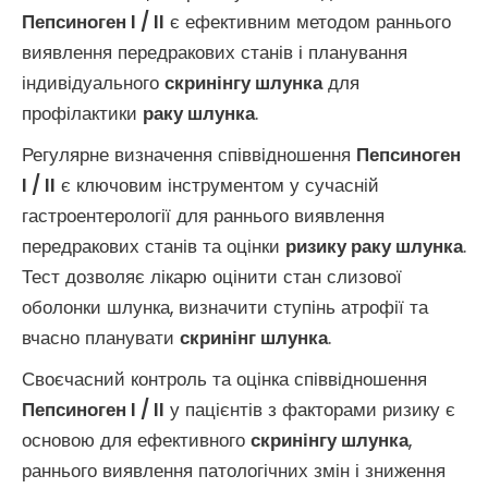
Пепсиноген I / II
є ефективним методом раннього
виявлення передракових станів і планування
індивідуального
скринінгу шлунка
для
профілактики
раку шлунка
.
Регулярне визначення співвідношення
Пепсиноген
I / II
є ключовим інструментом у сучасній
гастроентерології для раннього виявлення
передракових станів та оцінки
ризику раку шлунка
.
Тест дозволяє лікарю оцінити стан слизової
оболонки шлунка, визначити ступінь атрофії та
вчасно планувати
скринінг шлунка
.
Своєчасний контроль та оцінка співвідношення
Пепсиноген I / II
у пацієнтів з факторами ризику є
основою для ефективного
скринінгу шлунка
,
раннього виявлення патологічних змін і зниження