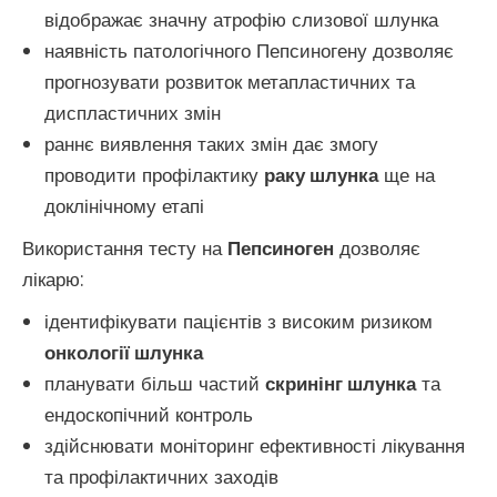
відображає значну атрофію слизової шлунка
наявність патологічного Пепсиногену дозволяє
прогнозувати розвиток метапластичних та
диспластичних змін
раннє виявлення таких змін дає змогу
проводити профілактику
раку шлунка
ще на
доклінічному етапі
Використання тесту на
Пепсиноген
дозволяє
лікарю:
ідентифікувати пацієнтів з високим ризиком
онкології шлунка
планувати більш частий
скринінг шлунка
та
ендоскопічний контроль
здійснювати моніторинг ефективності лікування
та профілактичних заходів