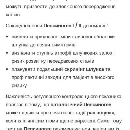
можуть призвести до злоякісного переродження
клітин.
Співвідношення
Пепсиноген I / II
допомагає:
виявляти приховані зміни слизової оболонки
шлунка до появи симптомів
визначати ступінь атрофії шлункових залоз і
ризик розвитку передракових станів
планувати подальший
скринінг шлунка
та
профілактичні заходи для пацієнтів високого
ризику
Важливість регулярного контролю цього показника
полягає в тому, що
патологічний Пепсиноген
може свідчити про початкові стадії
рак шлунка
,
коли клінічні симптоми ще не виражені. Саме тому
тест на
Пепсиноген
рекомендується пацієнтам із