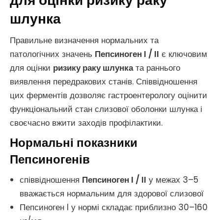
для оцінки ризику раку
шлунка
Правильне визначення нормальних та
патологічних значень
Пепсиноген I / II
є ключовим
для оцінки
ризику раку шлунка
та раннього
виявлення передракових станів. Співвідношення
цих ферментів дозволяє гастроентерологу оцінити
функціональний стан слизової оболонки шлунка і
своєчасно вжити заходів профілактики.
Нормальні показники
Пепсиногенів
співвідношення
Пепсиноген I / II
у межах 3–5
вважається нормальним для здорової слизової
Пепсиноген I у нормі складає приблизно 30–160