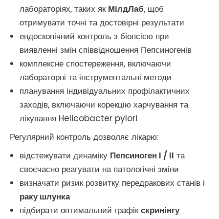
лабораторіях, таких як
МілдЛаб
, щоб
отримувати точні та достовірні результати
ендоскопічний контроль з біопсією при
виявленні змін співвідношення Пепсиногенів
комплексне спостереження, включаючи
лабораторні та інструментальні методи
планування індивідуальних профілактичних
заходів, включаючи корекцію харчування та
лікування Helicobacter pylori
Регулярний контроль дозволяє лікарю:
відстежувати динаміку
Пепсиноген I / II
та
своєчасно реагувати на патологічні зміни
визначати ризик розвитку передракових станів і
раку шлунка
підбирати оптимальний графік
скринінгу