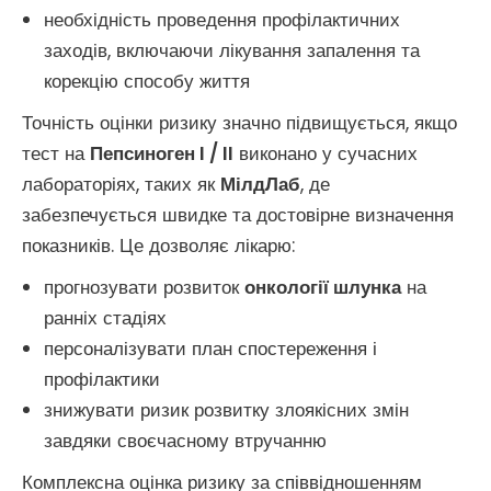
необхідність проведення профілактичних
заходів, включаючи лікування запалення та
корекцію способу життя
Точність оцінки ризику значно підвищується, якщо
тест на
Пепсиноген I / II
виконано у сучасних
лабораторіях, таких як
МілдЛаб
, де
забезпечується швидке та достовірне визначення
показників. Це дозволяє лікарю:
прогнозувати розвиток
онкології шлунка
на
ранніх стадіях
персоналізувати план спостереження і
профілактики
знижувати ризик розвитку злоякісних змін
завдяки своєчасному втручанню
Комплексна оцінка ризику за співвідношенням