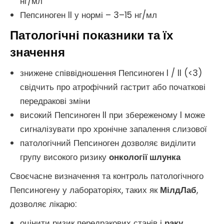
нг/мл
Пепсиноген II у нормі – 3–15 нг/мл
Патологічні показники та їх
значення
знижене співвідношення Пепсиноген I / II (<3)
свідчить про атрофічний гастрит або початкові
передракові зміни
високий Пепсиноген II при збереженому I може
сигналізувати про хронічне запалення слизової
патологічний Пепсиноген дозволяє виділити
групу високого ризику
онкології шлунка
Своєчасне визначення та контроль патологічного
Пепсиногену у лабораторіях, таких як
МілдЛаб
,
дозволяє лікарю:
оцінити ризик передракових станів і
раку