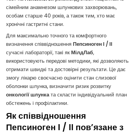
сімейним анамнезом шлункових захворювань,
особам старше 40 років, а також тим, хто має
хронічні гастритні стани.
Для максимально точного та комфортного
визначення співвідношення
Пепсиноген I / II
сучасні лабораторії, такі як
МілдЛаб
,
використовують передові методики, які дозволяють
отримати швидкі та достовірні результати. Це дає
змогу лікарю своєчасно оцінити стан слизової
оболонки шлунка, визначити ризик розвитку
онкології шлунка
та скласти індивідуальний план
обстежень і профілактики.
Як співвідношення
Пепсиноген I / II пов’язане з