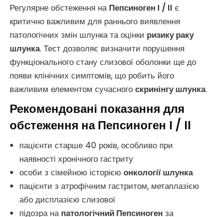
Регулярне обстеження на
Пепсиноген I / II
є
критично важливим для раннього виявлення
патологічних змін шлунка та оцінки
ризику раку
шлунка
. Тест дозволяє визначити порушення
функціонального стану слизової оболонки ще до
появи клінічних симптомів, що робить його
важливим елементом сучасного
скринінгу шлунка
.
Рекомендовані показання для
обстеження на Пепсиноген I / II
пацієнти старше 40 років, особливо при
наявності хронічного гастриту
особи з сімейною історією
онкології шлунка
пацієнти з атрофічним гастритом, метаплазією
або дисплазією слизової
підозра на
патологічний Пепсиноген
за