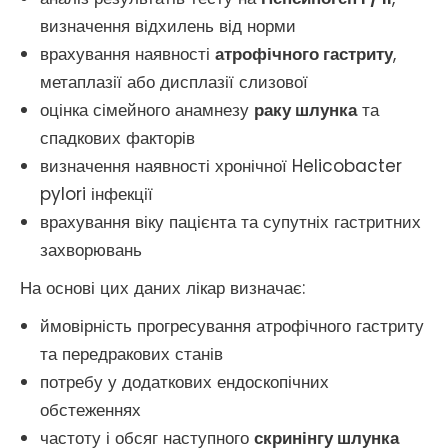
визначення відхилень від норми
врахування наявності
атрофічного гастриту
,
метаплазії або дисплазії слизової
оцінка сімейного анамнезу
раку шлунка
та
спадкових факторів
визначення наявності хронічної Helicobacter
pylori інфекції
врахування віку пацієнта та супутніх гастритних
захворювань
На основі цих даних лікар визначає:
ймовірність прогресування атрофічного гастриту
та передракових станів
потребу у додаткових ендоскопічних
обстеженнях
частоту і обсяг наступного
скринінгу шлунка