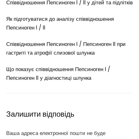
Співвідношення Пепсиноген I / II у дітей та підлітків
Як підготуватися до аналізу співвідношення
Пепсиноген I / II
Співвідношення Пепсиноген I / Пепсиноген II при
гастриті та атрофії слизової шлунка
Що показує співвідношення Пепсиноген I /
Пепсиноген II у діагностиці шлунка
Залишити відповідь
Ваша адреса електронної пошти не буде