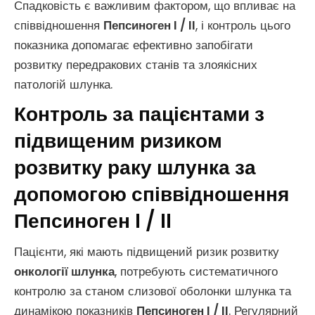
Спадковість є важливим фактором, що впливає на
співвідношення
Пепсиноген I / II
, і контроль цього
показника допомагає ефективно запобігати
розвитку передракових станів та злоякісних
патологій шлунка.
Контроль за пацієнтами з
підвищеним ризиком
розвитку раку шлунка за
допомогою співвідношення
Пепсиноген I / II
Пацієнти, які мають підвищений ризик розвитку
онкології шлунка
, потребують систематичного
контролю за станом слизової оболонки шлунка та
динамікою показників
Пепсиноген I / II
. Регулярний