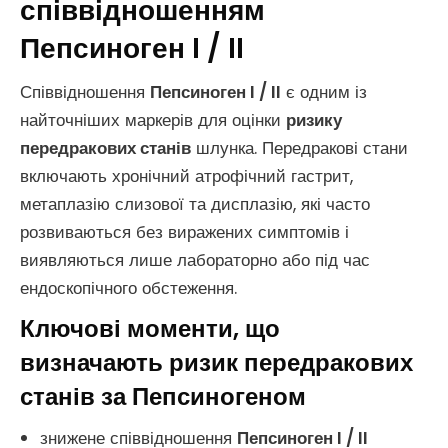
співвідношенням
Пепсиноген I / II
Співвідношення
Пепсиноген I / II
є одним із
найточніших маркерів для оцінки
ризику
передракових станів
шлунка. Передракові стани
включають хронічний атрофічний гастрит,
метаплазію слизової та дисплазію, які часто
розвиваються без виражених симптомів і
виявляються лише лабораторно або під час
ендоскопічного обстеження.
Ключові моменти, що
визначають ризик передракових
станів за Пепсиногеном
знижене співвідношення
Пепсиноген I / II