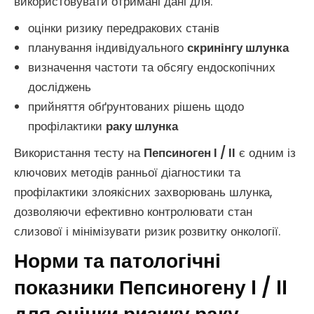
використовувати отримані дані для:
оцінки ризику передракових станів
планування індивідуального
скринінгу шлунка
визначення частоти та обсягу ендоскопічних
досліджень
прийняття обґрунтованих рішень щодо
профілактики
раку шлунка
Використання тесту на
Пепсиноген I / II
є одним із
ключових методів ранньої діагностики та
профілактики злоякісних захворювань шлунка,
дозволяючи ефективно контролювати стан
слизової і мінімізувати ризик розвитку онкології.
Норми та патологічні
показники Пепсиногену I / II