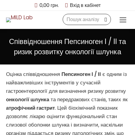
0,00
грн.
Вхід в кабінет
Search:
Співвідношення Пепсиноген I / II та
ризик розвитку онкології шлунка
Оцінка співвідношення
Пепсиноген I / II
є одним із
найважливіших інструментів у сучасній
гастроентерології для визначення ризику розвитку
онкології шлунка
та передракових станів, таких як
атрофічний гастрит
. Цей біохімічний показник
дозволяє лікарю оцінити функціональний стан
слизової оболонки шлунка і визначити, наскільки
організм піддається ризику патологічних змін, що