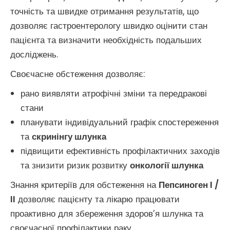
точність та швидке отримання результатів, що
дозволяє гастроентерологу швидко оцінити стан
пацієнта та визначити необхідність подальших
досліджень.
Своєчасне обстеження дозволяє:
рано виявляти атрофічні зміни та передракові
стани
планувати індивідуальний графік спостереження
та
скринінгу шлунка
підвищити ефективність профілактичних заходів
та знизити ризик розвитку
онкології шлунка
Знання критеріїв для обстеження на
Пепсиноген I /
II
дозволяє пацієнту та лікарю працювати
проактивно для збереження здоров’я шлунка та
своєчасної профілактики раку.