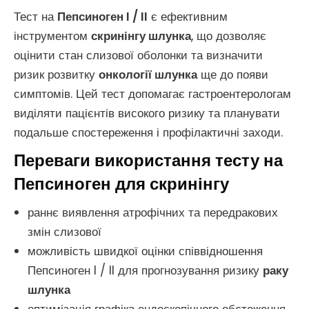
Тест на
Пепсиноген I / II
є ефективним
інструментом
скринінгу шлунка
, що дозволяє
оцінити стан слизової оболонки та визначити
ризик розвитку
онкології шлунка
ще до появи
симптомів. Цей тест допомагає гастроентерологам
виділяти пацієнтів високого ризику та планувати
подальше спостереження і профілактичні заходи.
Переваги використання тесту на
Пепсиноген для скринінгу
раннє виявлення атрофічних та передракових
змін слизової
можливість швидкої оцінки співвідношення
Пепсиноген I / II для прогнозування ризику
раку
шлунка