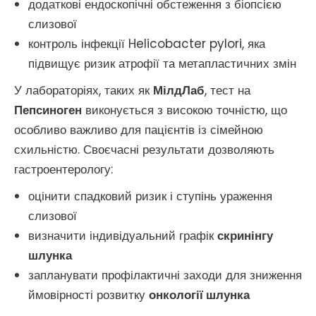
додаткові ендоскопічні обстеження з біопсією
слизової
контроль інфекції Helicobacter pylori, яка
підвищує ризик атрофії та метапластичних змін
У лабораторіях, таких як
МілдЛаб
, тест на
Пепсиноген
виконується з високою точністю, що
особливо важливо для пацієнтів із сімейною
схильністю. Своєчасні результати дозволяють
гастроентерологу:
оцінити спадковий ризик і ступінь ураження
слизової
визначити індивідуальний графік
скринінгу
шлунка
запланувати профілактичні заходи для зниження
ймовірності розвитку
онкології шлунка