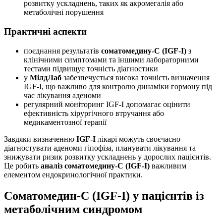
розвитку ускладнень, таких як акромегалія або
метаболічні порушення
Практичні аспекти
поєднання результатів
соматомедину-С (IGF-I)
з
клінічними симптомами та іншими лабораторними
тестами підвищує точність діагностики
у
МілдЛаб
забезпечується висока точність визначення
IGF-I, що важливо для контролю динаміки гормону під
час лікування аденоми
регулярний моніторинг IGF-I допомагає оцінити
ефективність хірургічного втручання або
медикаментозної терапії
Завдяки визначенню
IGF-I
лікарі можуть своєчасно
діагностувати аденоми гіпофіза, планувати лікування та
знижувати ризик розвитку ускладнень у дорослих пацієнтів.
Це робить
аналіз соматомедину-С (IGF-I)
важливим
елементом ендокринологічної практики.
Соматомедин-С (IGF-I) у пацієнтів із
метаболічним синдромом