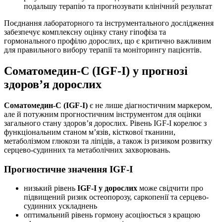
подальшу терапію та прогнозувати клінічний результат
Поєднання лабораторного та інструментального дослідження
забезпечує комплексну оцінку стану гіпофіза та
гормонального профілю дорослих, що є критично важливим
для правильного вибору терапії та моніторингу пацієнтів.
Соматомедин-С (IGF-I) у прогнозі
здоров’я дорослих
Соматомедин-С (IGF-I)
є не лише діагностичним маркером,
але й потужним прогностичним інструментом для оцінки
загального стану здоров’я дорослих. Рівень IGF-I корелює з
функціональним станом м’язів, кісткової тканини,
метаболізмом глюкози та ліпідів, а також із ризиком розвитку
серцево-судинних та метаболічних захворювань.
Прогностичне значення IGF-I
низький рівень
IGF-I у дорослих
може свідчити про
підвищений ризик остеопорозу, саркопенії та серцево-
судинних ускладнень
оптимальний рівень гормону асоціюється з кращою