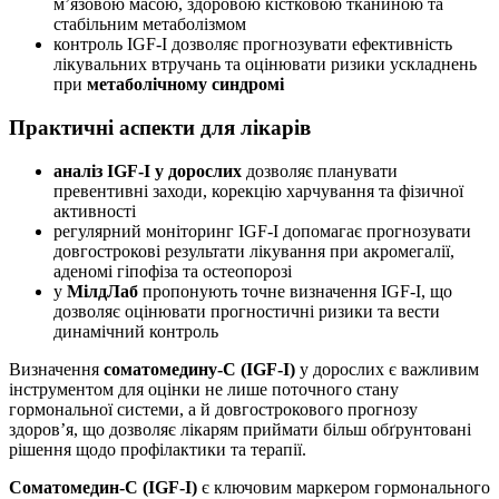
м’язовою масою, здоровою кістковою тканиною та
стабільним метаболізмом
контроль IGF-I дозволяє прогнозувати ефективність
лікувальних втручань та оцінювати ризики ускладнень
при
метаболічному синдромі
Практичні аспекти для лікарів
аналіз IGF-I у дорослих
дозволяє планувати
превентивні заходи, корекцію харчування та фізичної
активності
регулярний моніторинг IGF-I допомагає прогнозувати
довгострокові результати лікування при акромегалії,
аденомі гіпофіза та остеопорозі
у
МілдЛаб
пропонують точне визначення IGF-I, що
дозволяє оцінювати прогностичні ризики та вести
динамічний контроль
Визначення
соматомедину-С (IGF-I)
у дорослих є важливим
інструментом для оцінки не лише поточного стану
гормональної системи, а й довгострокового прогнозу
здоров’я, що дозволяє лікарям приймати більш обґрунтовані
рішення щодо профілактики та терапії.
Соматомедин-С (IGF-I)
є ключовим маркером гормонального