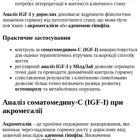
потребує інтерпретації в контексті клінічного стану
Аналіз IGF-I у дорослих
допомагає відрізнити фізіологічне
зниження гормону від патологічного стану, що може бути
пов’язане з
акромегалією
або
аденомою гіпофіза
.
Практичне застосування
контроль за
соматомедином-С (IGF-I)
використовується
для оцінки терапевтичних втручань та корекції способу
життя
регулярний
аналіз IGF-I у МілдЛаб
дозволяє отримати
точні дані та проводити динамічний контроль гормону
співставлення результатів з клінічними симптомами
дозволяє більш точно визначати ризики розвитку
остеопорозу
та метаболічних порушень
Аналіз соматомедину-С (IGF-I) при
акромегалії
Акромегалія
– це хронічне ендокринне захворювання, яке
виникає через надлишок гормону росту у дорослому віці,
зазвичай внаслідок
аденоми гіпофіза
. Визначення