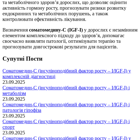
та метаболічного здоров’я дорослих, що дозволяє оцінити
активність гормону росту, прогнозувати ризики розвитку
ендокринних та метаболічних порушень, а також
контролювати ефективність лікування.
Визначення
соматомедину-С (IGF-I)
у дорослих є незамінним
елементом комплексного підходу до здоров’я, допомагає
своєчасно виявляти патології, оптимізувати терапію та
прогнозувати довгострокові результати для пацієнтів.
Супутні Поcти
Соматомедин-С (інсуліноподібний фактор росту – І/IGF-I) у
комплексній діагностиці
23.09.2025
Соматомедин-С (інсуліноподібний фактор росту – І/IGF-I) і
метаболізм
23.09.2025
Соматомедин-С (інсуліноподібний фактор росту – І/IGF-I) і
патологія гіпофіза
23.09.2025
Соматомедин-С (інсуліноподібний фактор росту – І/IGF-I) і
спорт
23.09.2025
Соматомедин-С (інсуліноподібний фактор росту – І/IGF-I) у