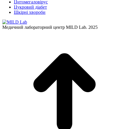
Цитомегаловірус
Цукровий діабет
Шкірні хвороби
Медичний лабораторний центр MILD Lab. 2025
t
T