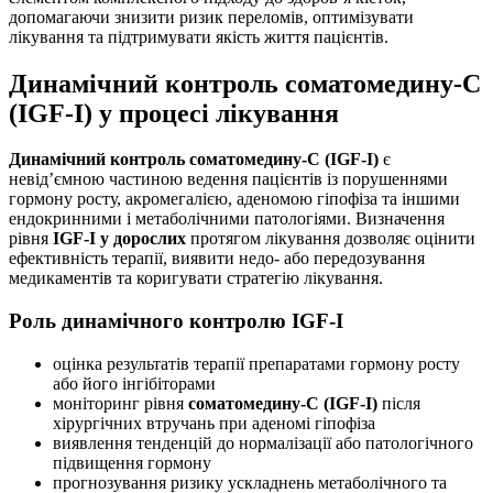
допомагаючи знизити ризик переломів, оптимізувати
лікування та підтримувати якість життя пацієнтів.
Динамічний контроль соматомедину-С
(IGF-I) у процесі лікування
Динамічний контроль соматомедину-С (IGF-I)
є
невід’ємною частиною ведення пацієнтів із порушеннями
гормону росту, акромегалією, аденомою гіпофіза та іншими
ендокринними і метаболічними патологіями. Визначення
рівня
IGF-I у дорослих
протягом лікування дозволяє оцінити
ефективність терапії, виявити недо- або передозування
медикаментів та коригувати стратегію лікування.
Роль динамічного контролю IGF-I
оцінка результатів терапії препаратами гормону росту
або його інгібіторами
моніторинг рівня
соматомедину-С (IGF-I)
після
хірургічних втручань при аденомі гіпофіза
виявлення тенденцій до нормалізації або патологічного
підвищення гормону
прогнозування ризику ускладнень метаболічного та