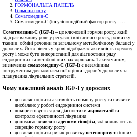
ГОРМОНАЛЬНА ПАНЕЛЬ
Гормони росту
Соматомедин-С
Соматомедин-С (інсуліноподібний фактор росту –…
Соматомедин-С (IGF-I)
– це ключовий гормон росту, який
відіграє важливу роль у регуляції клітинного росту, розвитку
тканин, обміні речовин та загальному метаболічному балансі у
дорослих. Його рівень у крові відображає активність гормону
росту і може бути використаний для діагностики ряду
ендокринних та метаболічних захворювань. Таким чином,
визначення
соматомедину-С (IGF-I)
є незамінним
інструментом для комплексної оцінки здоров’я дорослих та
планування лікувальних стратегій.
Чому важливий аналіз IGF-I у дорослих
дозволяє оцінити активність гормону росту та виявити
дисбаланс у роботі ендокринної системи
використовується для діагностики
акромегалії
та
контролю ефективності лікування
допомагає виявляти
аденоми гіпофіза
, які впливають на
секрецію гормону росту
дозволяє оцінити ризик розвитку
остеопорозу
та інших