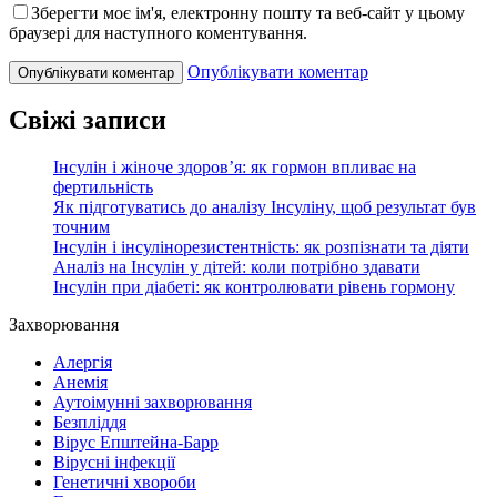
Зберегти моє ім'я, електронну пошту та веб-сайт у цьому
браузері для наступного коментування.
Опублікувати коментар
Свіжі записи
Інсулін і жіноче здоров’я: як гормон впливає на
фертильність
Як підготуватись до аналізу Інсуліну, щоб результат був
точним
Інсулін і інсулінорезистентність: як розпізнати та діяти
Аналіз на Інсулін у дітей: коли потрібно здавати
Інсулін при діабеті: як контролювати рівень гормону
Захворювання
Алергія
Анемія
Аутоімунні захворювання
Безпліддя
Вірус Епштейна-Барр
Вірусні інфекції
Генетичні хвороби