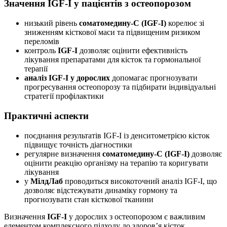
Значення IGF-I у пацієнтів з остеопорозом
низький рівень
соматомедину-С (IGF-I)
корелює зі
зниженням кісткової маси та підвищеним ризиком
переломів
контроль
IGF-I
дозволяє оцінити ефективність
лікування препаратами для кісток та гормональної
терапії
аналіз IGF-I у дорослих
допомагає прогнозувати
прогресування остеопорозу та підбирати індивідуальні
стратегії профілактики
Практичні аспекти
поєднання результатів IGF-I із денситометрією кісток
підвищує точність діагностики
регулярне визначення
соматомедину-С (IGF-I)
дозволяє
оцінити реакцію організму на терапію та коригувати
лікування
у
МілдЛаб
проводиться високоточний аналіз IGF-I, що
дозволяє відстежувати динаміку гормону та
прогнозувати стан кісткової тканини
Визначення
IGF-I
у дорослих з остеопорозом є важливим
елементом комплексного підходу до здоров’я кісток,