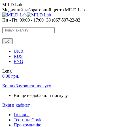
Skip
MILD Lab
to
Медичний лабораторний центр MILD Lab
content
Пн - Пт: 09:00 - 17:00
+38 (067)507-22-82
Search:
UKR
RUS
ENG
Leng
0,00
грн.
Кошик
Замовити послугу
Ви ще не добавили послугу
Вхід в кабінет
Головна
Тести на Covid
Про компанію