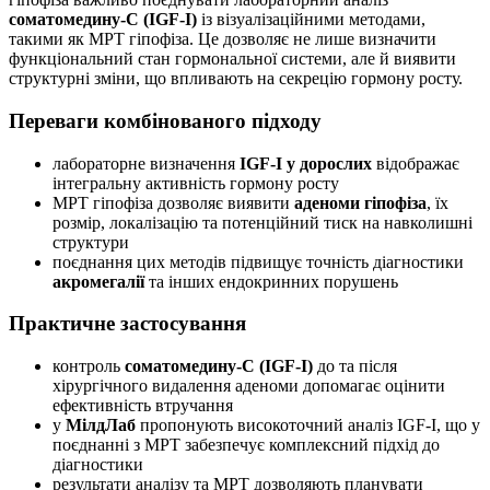
соматомедину-С (IGF-I)
із візуалізаційними методами,
такими як МРТ гіпофіза. Це дозволяє не лише визначити
функціональний стан гормональної системи, але й виявити
структурні зміни, що впливають на секрецію гормону росту.
Переваги комбінованого підходу
лабораторне визначення
IGF-I у дорослих
відображає
інтегральну активність гормону росту
МРТ гіпофіза дозволяє виявити
аденоми гіпофіза
, їх
розмір, локалізацію та потенційний тиск на навколишні
структури
поєднання цих методів підвищує точність діагностики
акромегалії
та інших ендокринних порушень
Практичне застосування
контроль
соматомедину-С (IGF-I)
до та після
хірургічного видалення аденоми допомагає оцінити
ефективність втручання
у
МілдЛаб
пропонують високоточний аналіз IGF-I, що у
поєднанні з МРТ забезпечує комплексний підхід до
діагностики
результати аналізу та МРТ дозволяють планувати