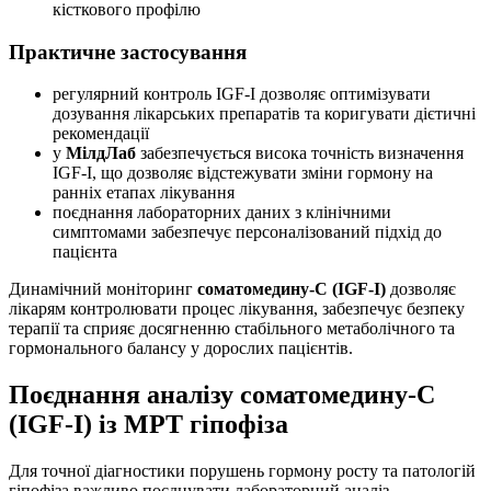
кісткового профілю
Практичне застосування
регулярний контроль IGF-I дозволяє оптимізувати
дозування лікарських препаратів та коригувати дієтичні
рекомендації
у
МілдЛаб
забезпечується висока точність визначення
IGF-I, що дозволяє відстежувати зміни гормону на
ранніх етапах лікування
поєднання лабораторних даних з клінічними
симптомами забезпечує персоналізований підхід до
пацієнта
Динамічний моніторинг
соматомедину-С (IGF-I)
дозволяє
лікарям контролювати процес лікування, забезпечує безпеку
терапії та сприяє досягненню стабільного метаболічного та
гормонального балансу у дорослих пацієнтів.
Поєднання аналізу соматомедину-С
(IGF-I) із МРТ гіпофіза
Для точної діагностики порушень гормону росту та патологій
гіпофіза важливо поєднувати лабораторний аналіз