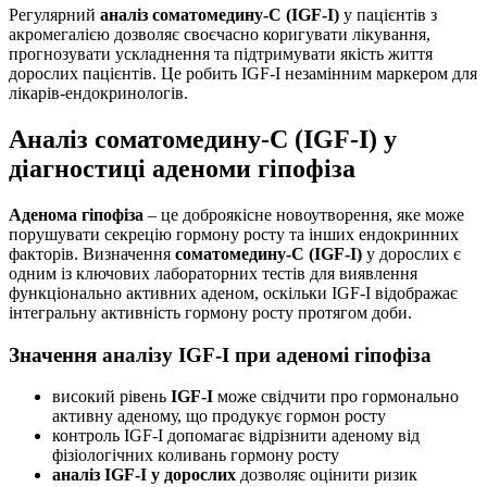
Регулярний
аналіз соматомедину-С (IGF-I)
у пацієнтів з
акромегалією дозволяє своєчасно коригувати лікування,
прогнозувати ускладнення та підтримувати якість життя
дорослих пацієнтів. Це робить IGF-I незамінним маркером для
лікарів-ендокринологів.
Аналіз соматомедину-С (IGF-I) у
діагностиці аденоми гіпофіза
Аденома гіпофіза
– це доброякісне новоутворення, яке може
порушувати секрецію гормону росту та інших ендокринних
факторів. Визначення
соматомедину-С (IGF-I)
у дорослих є
одним із ключових лабораторних тестів для виявлення
функціонально активних аденом, оскільки IGF-I відображає
інтегральну активність гормону росту протягом доби.
Значення аналізу IGF-I при аденомі гіпофіза
високий рівень
IGF-I
може свідчити про гормонально
активну аденому, що продукує гормон росту
контроль IGF-I допомагає відрізнити аденому від
фізіологічних коливань гормону росту
аналіз IGF-I у дорослих
дозволяє оцінити ризик