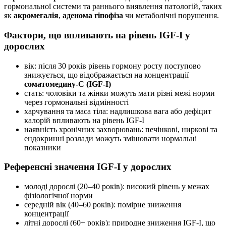
гормональної системи та раннього виявлення патологій, таких
як
акромегалія
,
аденома гіпофіза
чи метаболічні порушення.
Фактори, що впливають на рівень IGF-I у
дорослих
вік: після 30 років рівень гормону росту поступово
знижується, що відображається на концентрації
соматомедину-С (IGF-I)
стать: чоловіки та жінки можуть мати різні межі норми
через гормональні відмінності
харчування та маса тіла: надлишкова вага або дефіцит
калорій впливають на рівень IGF-I
наявність хронічних захворювань: печінкові, ниркові та
ендокринні розлади можуть змінювати нормальні
показники
Референсні значення IGF-I у дорослих
молоді дорослі (20–40 років): високий рівень у межах
фізіологічної норми
середній вік (40–60 років): помірне зниження
концентрації
літні дорослі (60+ років): природне зниження IGF-I, що