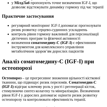
у
МілдЛаб
пропонують точне визначення IGF-I, що
дозволяє відстежувати динаміку гормону під час терапії
Практичне застосування
регулярний моніторинг IGF-I допомагає прогнозувати
ризик розвитку серцево-судинних ускладнень
контроль рівня гормону важливий для персоналізації
дієтичних програм та фізичної активності
визначення
соматомедину-С (IGF-I)
є ефективним
інструментом для комплексного управління
метаболічним здоров’ям дорослих пацієнтів
Аналіз соматомедину-С (IGF-I) при
остеопорозі
Остеопороз
– це прогресивне зниження щільності кісткової
тканини, що підвищує ризик переломів.
Соматомедин-С
(IGF-I)
відіграє ключову роль у рості і регенерації кісток,
стимулюючи синтез колагену та мінералізацію. Визначення
рівня IGF-I у дорослих допомагає оцінити ризик розвитку
остеопорозу та контролювати ефективність терапії.