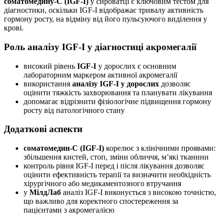
соматомедину-С (IGF-I)
у сироватці є ключовим тестом для
діагностики, оскільки IGF-I відображає тривалу активність
гормону росту, на відміну від його пульсуючого виділення у
крові.
Роль аналізу IGF-I у діагностиці акромегалії
високий рівень
IGF-I
у дорослих є основним
лабораторним маркером активної акромегалії
використання
аналізу IGF-I у дорослих
дозволяє
оцінити тяжкість захворювання та планувати лікування
допомагає відрізнити фізіологічне підвищення гормону
росту від патологічного стану
Додаткові аспекти
соматомедин-С (IGF-I)
корелює з клінічними проявами:
збільшення кистей, стоп, зміни обличчя, м’які тканини
контроль рівня IGF-I перед і після лікування дозволяє
оцінити ефективність терапії та визначити необхідність
хірургічного або медикаментозного втручання
у
МілдЛаб
аналіз IGF-I виконується з високою точністю,
що важливо для коректного спостереження за
пацієнтами з акромегалією