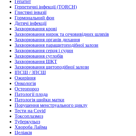
Гепатит
Герпетичні інфекції (TORCH)
Глистяні інвазії
Гормональний фон
Дитячі інфекції
Захворювання крові
Захворювання нирок та сечовивідних шляхів
Захворювання органів дихання
Захворювання паращитоподібної залози
Захворювання серця і судин
Захворювання суглобів
Захворювання ШКТ
Захворювання щитоподібної залози
ІПСШ / ЗПСШ
Ожиріння
Онкологія
Остеопороз
Патології плода
Патологія шийки матки
Порушення менструального циклу
Тести на Covid
Токсоплазмоз
Туберкульоз
Хвороба Лайма
Целіакія