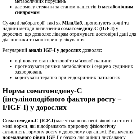
метаболічних порушень
дає змогу стежити за станом пацієнтів із
метаболічним
синдромом
Сучасні лабораторії, такі як
МілдЛаб
, пропонують точні та
надійні методи визначення
соматомедину-С (IGF-I)
у
дорослих, що дозволяє лікарям отримувати достовірні дані для
діагностики та моніторингу лікування.
Регулярний
аналіз IGF-I у дорослих
дозволяє:
оцінювати стан кісткової та м’язової тканини
прогнозувати ризики метаболічних і серцево-судинних
захворювань
коригувати терапію при ендокринних патологіях
Норма соматомедину-С
(інсуліноподібного фактора росту –
І/IGF-I) у дорослих
Соматомедин-С (IGF-I)
має чітко визначені вікові та статеві
межі норми, які відображають природну фізіологічну
активність гормону росту у дорослому організмі. Визначення
нормального рівня IGF-I
є базою для оцінки дисбалансу