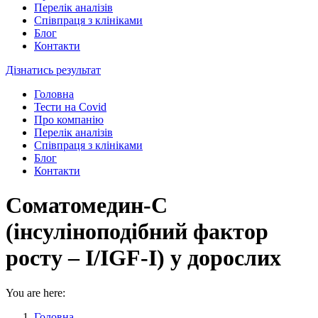
Перелік аналізів
Співпраця з клініками
Блог
Контакти
Дізнатись результат
Головна
Тести на Covid
Про компанію
Перелік аналізів
Співпраця з клініками
Блог
Контакти
Соматомедин-С
(інсуліноподібний фактор
росту – І/IGF-I) у дорослих
You are here:
Головна