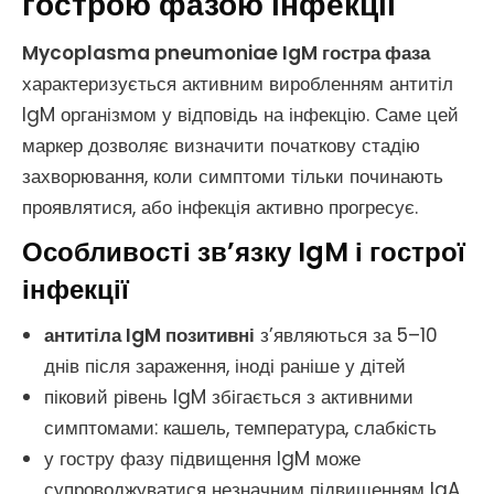
гострою фазою інфекції
Mycoplasma pneumoniae IgM гостра фаза
характеризується активним виробленням антитіл
IgM організмом у відповідь на інфекцію. Саме цей
маркер дозволяє визначити початкову стадію
захворювання, коли симптоми тільки починають
проявлятися, або інфекція активно прогресує.
Особливості зв’язку IgM і гострої
інфекції
антитіла IgM позитивні
з’являються за 5–10
днів після зараження, іноді раніше у дітей
піковий рівень IgM збігається з активними
симптомами: кашель, температура, слабкість
у гостру фазу підвищення IgM може
супроводжуватися незначним підвищенням IgA