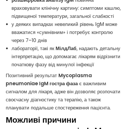
розшифровка аналізу IgM
повинна
враховувати клінічну картину: симптоми кашлю,
підвищеної температури, загальної слабкості
у деяких випадках невеликий рівень IgM може
вважатися «сумнівним» і потребує контролю
через 7–10 днів
лабораторії, такі як
МілдЛаб
, надають детальну
інтерпретацію, що допомагає лікарям відрізнити
початкову фазу від минулої інфекції
Позитивний результат
Mycoplasma
pneumoniae IgM гостра фаза
є важливим
сигналом для лікаря, адже він дозволяє розпочати
своєчасну діагностику та терапію, а також
планувати подальше спостереження пацієнта.
Можливі причини