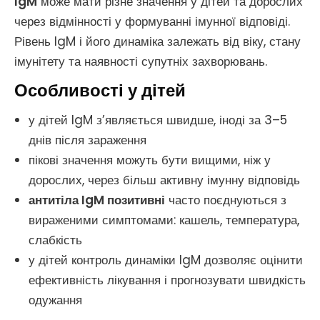
IgM
може мати різне значення у дітей та дорослих
через відмінності у формуванні імунної відповіді.
Рівень IgM і його динаміка залежать від віку, стану
імунітету та наявності супутніх захворювань.
Особливості у дітей
у дітей IgM з’являється швидше, іноді за 3–5
днів після зараження
пікові значення можуть бути вищими, ніж у
дорослих, через більш активну імунну відповідь
антитіла IgM позитивні
часто поєднуються з
вираженими симптомами: кашель, температура,
слабкість
у дітей контроль динаміки IgM дозволяє оцінити
ефективність лікування і прогнозувати швидкість
одужання