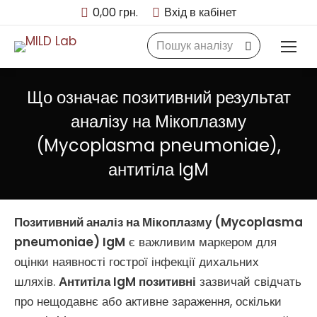
0,00
грн.
Вхід в кабінет
Search:
Що означає позитивний результат
аналізу на Мікоплазму
(Mycoplasma pneumoniae),
антитіла IgM
Позитивний аналіз на Мікоплазму (Mycoplasma
pneumoniae) IgM
є важливим маркером для
оцінки наявності гострої інфекції дихальних
шляхів.
Антитіла IgM позитивні
зазвичай свідчать
про нещодавнє або активне зараження, оскільки