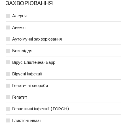
ЗАХВОРЮВАННЯ
Алергія
Анемія
Аутоімунні захворювання
Безпліддя
Вірус Епштейна-Барр
Вірусні інфекції
Генетичні хвороби
Гепатит
Герпетичні інфекції (TORCH)
Глистяні інвазії