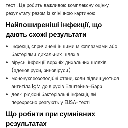
тесті. Це робить важливою комплексну оцінку
результату разом із клінічною картиною.
Найпоширеніші інфекції, що
дають схожі результати
інфекції, спричинені іншими мікоплазмами або
бактеріями дихальних шляхів
вірусні інфекції верхніх дихальних шляхів
(аденовіруси, риновіруси)
мононуклеозоподібні стани, коли підвищуються
антитіла IgM до вірусів Епштейна–Барр
деякі рідкісні бактеріальні інфекції, які
перехресно реагують у ELISA-тесті
Що робити при сумнівних
результатах