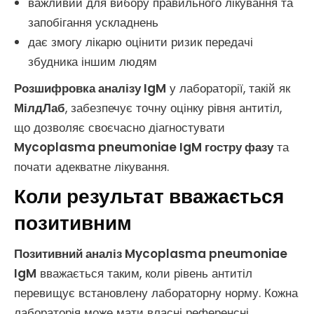
важливий для вибору правильного лікування та
запобігання ускладнень
дає змогу лікарю оцінити ризик передачі
збудника іншим людям
Розшифровка аналізу IgM
у лабораторії, такій як
МілдЛаб
, забезпечує точну оцінку рівня антитіл,
що дозволяє своєчасно діагностувати
Mycoplasma pneumoniae IgM гостру фазу
та
почати адекватне лікування.
Коли результат вважається
позитивним
Позитивний аналіз Mycoplasma pneumoniae
IgM
вважається таким, коли рівень антитіл
перевищує встановлену лабораторну норму. Кожна
лабораторія може мати власні референсні