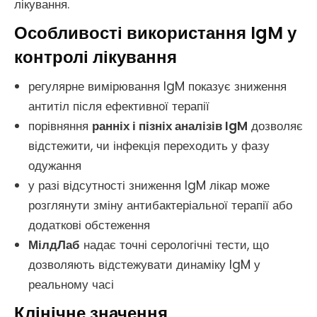
лікування.
Особливості використання IgM у
контролі лікування
регулярне вимірювання IgM показує зниження
антитіл після ефективної терапії
порівняння
ранніх і пізніх аналізів IgM
дозволяє
відстежити, чи інфекція переходить у фазу
одужання
у разі відсутності зниження IgM лікар може
розглянути зміну антибактеріальної терапії або
додаткові обстеження
МілдЛаб
надає точні серологічні тести, що
дозволяють відстежувати динаміку IgM у
реальному часі
Клінічне значення