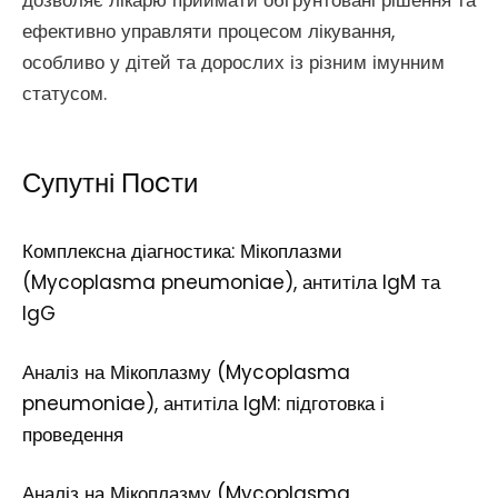
дозволяє лікарю приймати обґрунтовані рішення та
ефективно управляти процесом лікування,
особливо у дітей та дорослих із різним імунним
статусом.
Супутні Поcти
Комплексна діагностика: Мікоплазми
(Mycoplasma pneumoniae), антитіла IgM та
IgG
Аналіз на Мікоплазму (Mycoplasma
pneumoniae), антитіла IgM: підготовка і
проведення
Аналіз на Мікоплазму (Mycoplasma