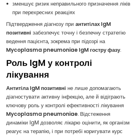
зменшує ризик неправильного призначення ліків
при перехресних реакціях
Підтвердження діагнозу при
антитілах IgM
позитивні
забезпечує точну і безпечну стратегію
ведення пацієнта, зокрема при підозрі на
Mycoplasma pneumoniae IgM гостру фазу
.
Роль IgM у контролі
лікування
Антитіла IgM позитивні
не лише допомагають
діагностувати активну інфекцію, але й відіграють
ключову роль у контролі ефективності лікування
Mycoplasma pneumoniae
. Відстеження
динаміки IgM дозволяє лікарю оцінити, як організм
реагує на терапію, і при потребі коригувати курс