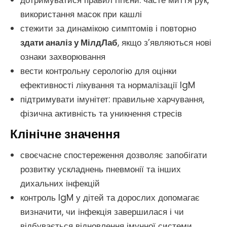
дотримуватися правил гігієни: часте миття рук,
використання масок при кашлі
стежити за динамікою симптомів і повторно
здати аналіз у МілдЛаб
, якщо з’являються нові
ознаки захворювання
вести контрольну серологію для оцінки
ефективності лікування та нормалізації IgM
підтримувати імунітет: правильне харчування,
фізична активність та уникнення стресів
Клінічне значення
своєчасне спостереження дозволяє запобігати
розвитку ускладнень пневмонії та інших
дихальних інфекцій
контроль IgM у дітей та дорослих допомагає
визначити, чи інфекція завершилася і чи
відбувається відновлення імунної системи