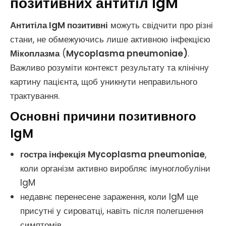
позитивних антитіл IgM
Антитіла IgM позитивні
можуть свідчити про різні
стани, не обмежуючись лише активною інфекцією
Мікоплазма
(
Mycoplasma pneumoniae)
.
Важливо розуміти контекст результату та клінічну
картину пацієнта, щоб уникнути неправильного
трактування.
Основні причини позитивного
IgM
гостра інфекція Mycoplasma pneumoniae
,
коли організм активно виробляє імуноглобуліни
IgM
недавнє перенесене зараження, коли IgM ще
присутні у сироватці, навіть після полегшення
симптомів