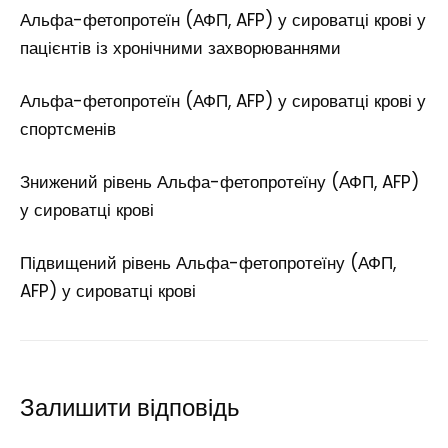
Альфа-фетопротеїн (АФП, AFP) у сироватці крові у
пацієнтів із хронічними захворюваннями
Альфа-фетопротеїн (АФП, AFP) у сироватці крові у
спортсменів
Знижений рівень Альфа-фетопротеїну (АФП, AFP)
у сироватці крові
Підвищений рівень Альфа-фетопротеїну (АФП,
AFP) у сироватці крові
Залишити відповідь