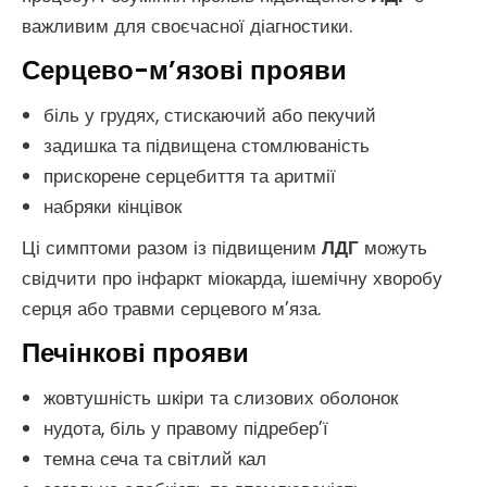
важливим для своєчасної діагностики.
Серцево-м’язові прояви
біль у грудях, стискаючий або пекучий
задишка та підвищена стомлюваність
прискорене серцебиття та аритмії
набряки кінцівок
Ці симптоми разом із підвищеним
ЛДГ
можуть
свідчити про інфаркт міокарда, ішемічну хворобу
серця або травми серцевого м’яза.
Печінкові прояви
жовтушність шкіри та слизових оболонок
нудота, біль у правому підребер’ї
темна сеча та світлий кал