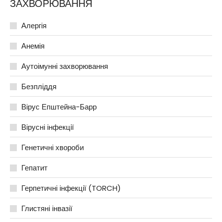
ЗАХВОРЮВАННЯ
Алергія
Анемія
Аутоімунні захворювання
Безпліддя
Вірус Епштейна-Барр
Вірусні інфекції
Генетичні хвороби
Гепатит
Герпетичні інфекції (TORCH)
Глистяні інвазії