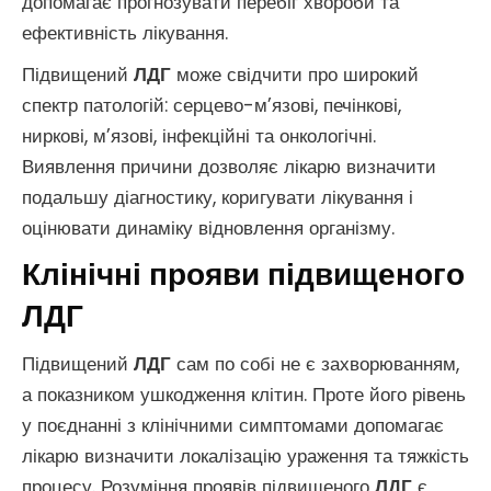
допомагає прогнозувати перебіг хвороби та
ефективність лікування.
Підвищений
ЛДГ
може свідчити про широкий
спектр патологій: серцево-м’язові, печінкові,
ниркові, м’язові, інфекційні та онкологічні.
Виявлення причини дозволяє лікарю визначити
подальшу діагностику, коригувати лікування і
оцінювати динаміку відновлення організму.
Клінічні прояви підвищеного
ЛДГ
Підвищений
ЛДГ
сам по собі не є захворюванням,
а показником ушкодження клітин. Проте його рівень
у поєднанні з клінічними симптомами допомагає
лікарю визначити локалізацію ураження та тяжкість
процесу. Розуміння проявів підвищеного
ЛДГ
є