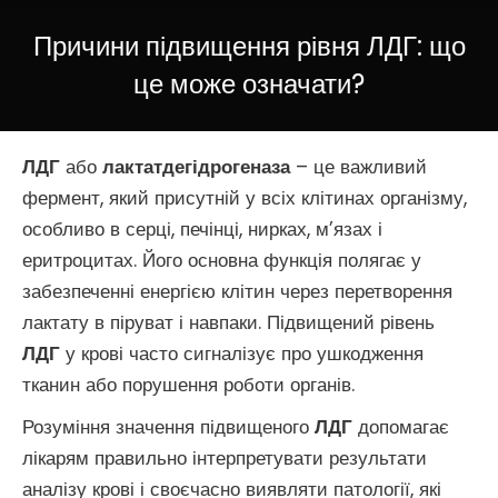
Причини підвищення рівня ЛДГ: що
це може означати?
ЛДГ
або
лактатдегідрогеназа
– це важливий
фермент, який присутній у всіх клітинах організму,
особливо в серці, печінці, нирках, м’язах і
еритроцитах. Його основна функція полягає у
забезпеченні енергією клітин через перетворення
лактату в піруват і навпаки. Підвищений рівень
ЛДГ
у крові часто сигналізує про ушкодження
тканин або порушення роботи органів.
Розуміння значення підвищеного
ЛДГ
допомагає
лікарям правильно інтерпретувати результати
аналізу крові і своєчасно виявляти патології, які