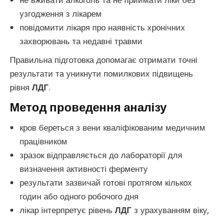
не вживати алкоголь та не приймати ліки без
узгодження з лікарем
повідомити лікаря про наявність хронічних
захворювань та недавні травми
Правильна підготовка допомагає отримати точні
результати та уникнути помилкових підвищень
рівня
ЛДГ
.
Метод проведення аналізу
кров береться з вени кваліфікованим медичним
працівником
зразок відправляється до лабораторії для
визначення активності ферменту
результати зазвичай готові протягом кількох
годин або одного робочого дня
лікар інтерпретує рівень
ЛДГ
з урахуванням віку,