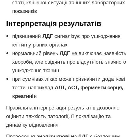
статі, клінічної ситуації та інших лабораторних
показників
Інтерпретація результатів
підвищений
ЛДГ
сигналізує про ушкодження
клітин у різних органах
нормальний рівень
ЛДГ
не виключає наявність
хвороби, але свідчить про відсутність значного
ушкодження тканин
при сумнівах лікар може призначити додаткові
тести, наприклад
АЛТ, АСТ, ферменти серця,
креатинін
Правильна інтерпретація результатів дозволяє
оцінити тяжкість патології, її локалізацію та
динаміку відновлення.
Проведення
аналізу крові на ЛДГ
є безпечним і