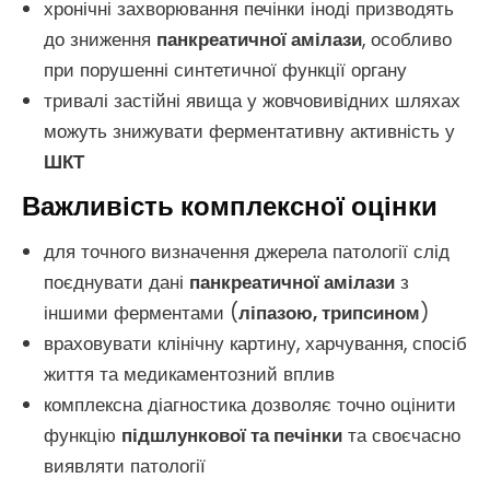
хронічні захворювання печінки іноді призводять
до зниження
панкреатичної амілази
, особливо
при порушенні синтетичної функції органу
тривалі застійні явища у жовчовивідних шляхах
можуть знижувати ферментативну активність у
ШКТ
Важливість комплексної оцінки
для точного визначення джерела патології слід
поєднувати дані
панкреатичної амілази
з
іншими ферментами (
ліпазою, трипсином
)
враховувати клінічну картину, харчування, спосіб
життя та медикаментозний вплив
комплексна діагностика дозволяє точно оцінити
функцію
підшлункової та печінки
та своєчасно
виявляти патології