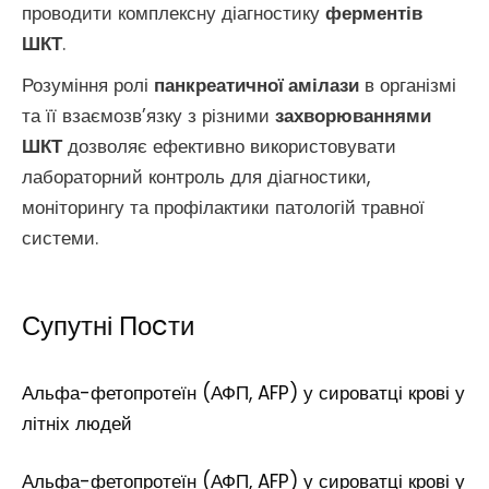
проводити комплексну діагностику
ферментів
ШКТ
.
Розуміння ролі
панкреатичної амілази
в організмі
та її взаємозв’язку з різними
захворюваннями
ШКТ
дозволяє ефективно використовувати
лабораторний контроль для діагностики,
моніторингу та профілактики патологій травної
системи.
Супутні Поcти
Альфа-фетопротеїн (АФП, AFP) у сироватці крові у
літніх людей
Альфа-фетопротеїн (АФП, AFP) у сироватці крові у