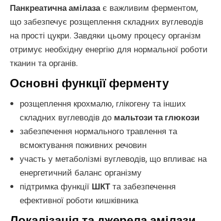
Панкреатична амілаза
є важливим ферментом,
що забезпечує розщеплення складних вуглеводів
на прості цукри. Завдяки цьому процесу організм
отримує необхідну енергію для нормальної роботи
тканин та органів.
Основні функції ферменту
розщеплення крохмалю, глікогену та інших
складних вуглеводів до
мальтози та глюкози
забезпечення нормального травлення та
всмоктування поживних речовин
участь у метаболізмі вуглеводів, що впливає на
енергетичний баланс організму
підтримка функції
ШКТ
та забезпечення
ефективної роботи кишківника
Локалізація та джерела амілази