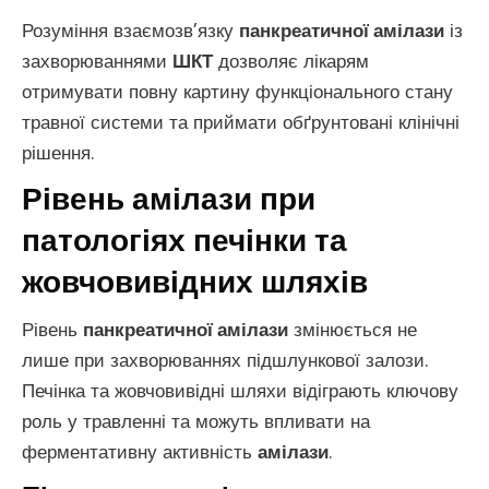
Розуміння взаємозв’язку
панкреатичної амілази
із
захворюваннями
ШКТ
дозволяє лікарям
отримувати повну картину функціонального стану
травної системи та приймати обґрунтовані клінічні
рішення.
Рівень амілази при
патологіях печінки та
жовчовивідних шляхів
Рівень
панкреатичної амілази
змінюється не
лише при захворюваннях підшлункової залози.
Печінка та жовчовивідні шляхи відіграють ключову
роль у травленні та можуть впливати на
ферментативну активність
амілази
.