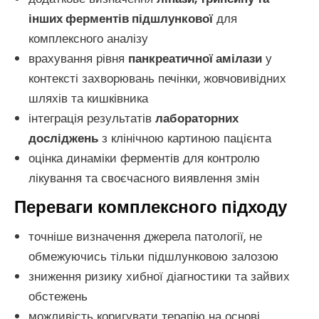
інших ферментів підшлункової
для
комплексного аналізу
врахування рівня
панкреатичної амілази
у
контексті захворювань печінки, жовчовивідних
шляхів та кишківника
інтеграція результатів
лабораторних
досліджень
з клінічною картиною пацієнта
оцінка динаміки ферментів для контролю
лікування та своєчасного виявлення змін
Переваги комплексного підходу
точніше визначення джерела патології, не
обмежуючись тільки підшлунковою залозою
зниження ризику хибної діагностики та зайвих
обстежень
можливість коригувати терапію на основі