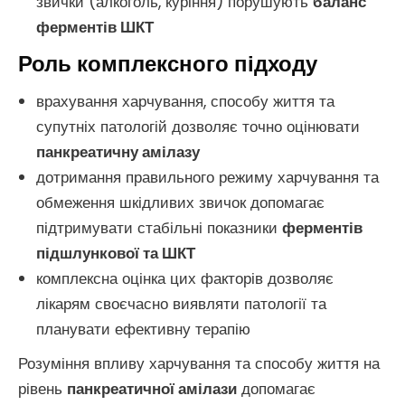
звички (алкоголь, куріння) порушують
баланс
ферментів ШКТ
Роль комплексного підходу
врахування харчування, способу життя та
супутніх патологій дозволяє точно оцінювати
панкреатичну амілазу
дотримання правильного режиму харчування та
обмеження шкідливих звичок допомагає
підтримувати стабільні показники
ферментів
підшлункової та ШКТ
комплексна оцінка цих факторів дозволяє
лікарям своєчасно виявляти патології та
планувати ефективну терапію
Розуміння впливу харчування та способу життя на
рівень
панкреатичної амілази
допомагає