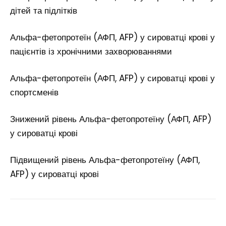
дітей та підлітків
Альфа-фетопротеїн (АФП, AFP) у сироватці крові у
пацієнтів із хронічними захворюваннями
Альфа-фетопротеїн (АФП, AFP) у сироватці крові у
спортсменів
Знижений рівень Альфа-фетопротеїну (АФП, AFP)
у сироватці крові
Підвищений рівень Альфа-фетопротеїну (АФП,
AFP) у сироватці крові