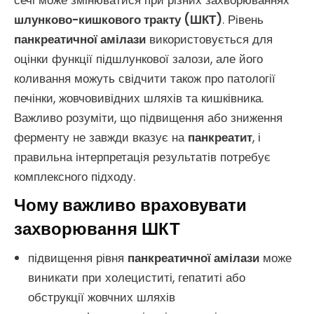
сечі може змінюватися при різних захворюваннях
шлунково-кишкового тракту (ШКТ)
. Рівень
панкреатичної амілази
використовується для
оцінки функції підшлункової залози, але його
коливання можуть свідчити також про патології
печінки, жовчовивідних шляхів та кишківника.
Важливо розуміти, що підвищення або зниження
ферменту не завжди вказує на
панкреатит
, і
правильна інтерпретація результатів потребує
комплексного підходу.
Чому важливо враховувати
захворювання ШКТ
підвищення рівня
панкреатичної амілази
може
виникати при холециститі, гепатиті або
обструкції жовчних шляхів