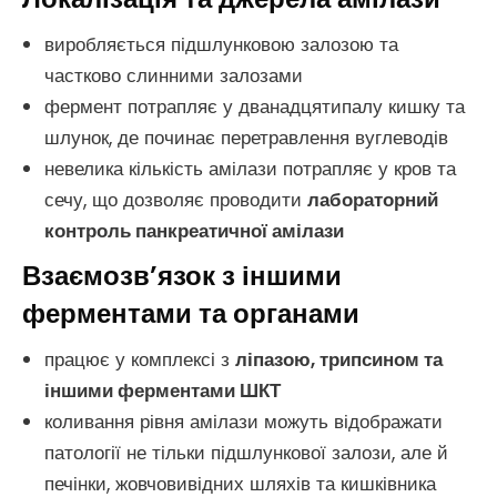
виробляється підшлунковою залозою та
частково слинними залозами
фермент потрапляє у дванадцятипалу кишку та
шлунок, де починає перетравлення вуглеводів
невелика кількість амілази потрапляє у кров та
сечу, що дозволяє проводити
лабораторний
контроль панкреатичної амілази
Взаємозв’язок з іншими
ферментами та органами
працює у комплексі з
ліпазою, трипсином та
іншими ферментами ШКТ
коливання рівня амілази можуть відображати
патології не тільки підшлункової залози, але й
печінки, жовчовивідних шляхів та кишківника