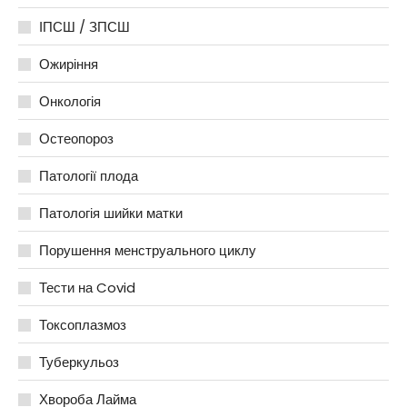
ІПСШ / ЗПСШ
Ожиріння
Онкологія
Остеопороз
Патології плода
Патологія шийки матки
Порушення менструального циклу
Тести на Covid
Токсоплазмоз
Туберкульоз
Хвороба Лайма