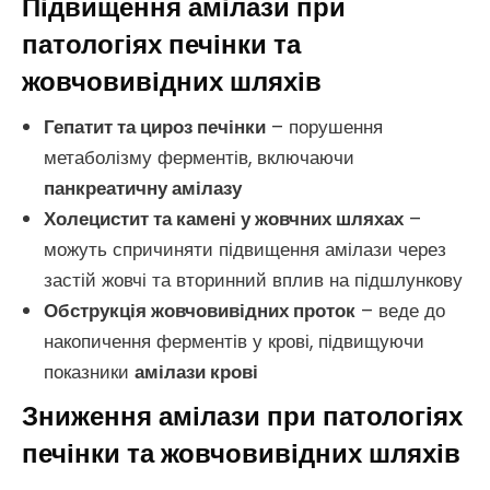
Підвищення амілази при
патологіях печінки та
жовчовивідних шляхів
Гепатит та цироз печінки
– порушення
метаболізму ферментів, включаючи
панкреатичну амілазу
Холецистит та камені у жовчних шляхах
–
можуть спричиняти підвищення амілази через
застій жовчі та вторинний вплив на підшлункову
Обструкція жовчовивідних проток
– веде до
накопичення ферментів у крові, підвищуючи
показники
амілази крові
Зниження амілази при патологіях
печінки та жовчовивідних шляхів