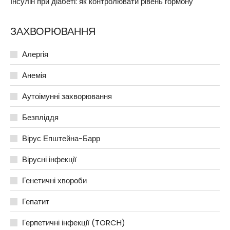
Інсулін при діабеті: як контролювати рівень гормону
ЗАХВОРЮВАННЯ
Алергія
Анемія
Аутоімунні захворювання
Безпліддя
Вірус Епштейна-Барр
Вірусні інфекції
Генетичні хвороби
Гепатит
Герпетичні інфекції (TORCH)