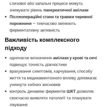
слизової або запальні процеси можуть
знижувати рівень
панкреатичної амілази
Післяопераційні стани та травми черевної
порожнини
– тимчасово змінюють
ферментативну активність
Важливість комплексного
підходу
одночасне визначення
амілази у крові та сечі
підвищує точність діагностики
врахування симптомів, харчування, способу
життя та медикаментозного впливу допомагає
уникнути хибних висновків
контроль динаміки ферментів
ШКТ
дозволяє
своєчасно виявляти патології та планувати
лікування