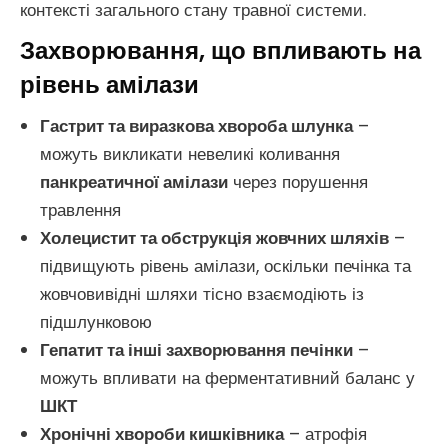
контексті загального стану травної системи.
Захворювання, що впливають на
рівень амілази
Гастрит та виразкова хвороба шлунка
–
можуть викликати невеликі коливання
панкреатичної амілази
через порушення
травлення
Холецистит та обструкція жовчних шляхів
–
підвищують рівень амілази, оскільки печінка та
жовчовивідні шляхи тісно взаємодіють із
підшлунковою
Гепатит та інші захворювання печінки
–
можуть впливати на ферментативний баланс у
ШКТ
Хронічні хвороби кишківника
– атрофія