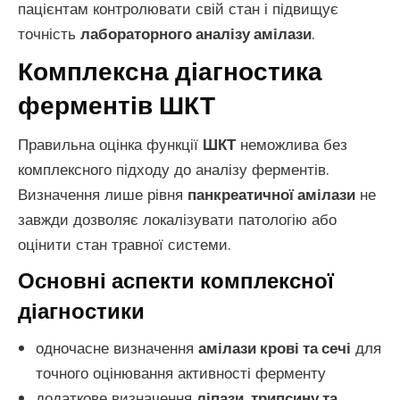
пацієнтам контролювати свій стан і підвищує
точність
лабораторного аналізу амілази
.
Комплексна діагностика
ферментів ШКТ
Правильна оцінка функції
ШКТ
неможлива без
комплексного підходу до аналізу ферментів.
Визначення лише рівня
панкреатичної амілази
не
завжди дозволяє локалізувати патологію або
оцінити стан травної системи.
Основні аспекти комплексної
діагностики
одночасне визначення
амілази крові та сечі
для
точного оцінювання активності ферменту
додаткове визначення
ліпази, трипсину та