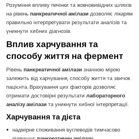
Розуміння впливу печінки та жовчовивідних шляхів
на рівень
панкреатичної амілази
дозволяє лікарям
правильно інтерпретувати результати аналізів та
уникнути хибних діагнозів.
Вплив харчування та
способу життя на фермент
Рівень
панкреатичної амілази
значною мірою
залежить від харчування, способу життя та звичок
пацієнта. Врахування цих факторів дозволяє
отримати достовірні результати
лабораторного
аналізу амілази
та уникнути хибної інтерпретації.
Харчування та дієта
надмірне споживання вуглеводів тимчасово
підвищує
панкреатичну амілазу