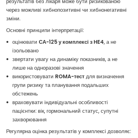
результатів без лікаря може бути ризикованою
через можливі хибнопозитивні чи хибнонегативні
зміни.
Основні принципи інтерпретації:
оцінювати
СА-125 у комплексі з HE4
, а не
ізольовано
звертати увагу на динаміку показників, а не
лише на одноразові значення
використовувати
ROMA-тест
для визначення
групи ризику та планування подальших
обстежень
враховувати індивідуальні особливості
пацієнтки: вік, гормональний статус, супутні
захворювання
Регулярна оцінка результатів у комплексі дозволяє: