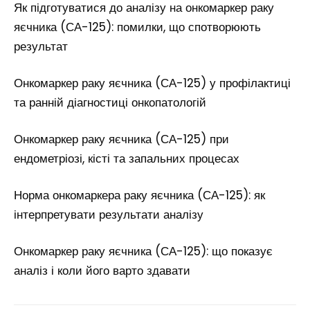
Як підготуватися до аналізу на онкомаркер раку
яєчника (СА-125): помилки, що спотворюють
результат
Онкомаркер раку яєчника (СА-125) у профілактиці
та ранній діагностиці онкопатологій
Онкомаркер раку яєчника (СА-125) при
ендометріозі, кісті та запальних процесах
Норма онкомаркера раку яєчника (СА-125): як
інтерпретувати результати аналізу
Онкомаркер раку яєчника (СА-125): що показує
аналіз і коли його варто здавати