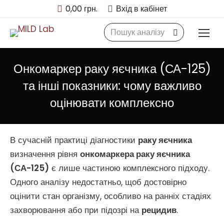
0,00
грн.
Вхід в кабінет
Search:
Онкомаркер раку яєчника (СА-125)
та інші показники: чому важливо
оцінювати комплексно
В сучасній практиці діагностики
раку яєчника
визначення рівня
онкомаркера раку яєчника
(СА-125)
є лише частиною комплексного підходу.
Одного аналізу недостатньо, щоб достовірно
оцінити стан організму, особливо на ранніх стадіях
захворювання або при підозрі на
рецидив
.