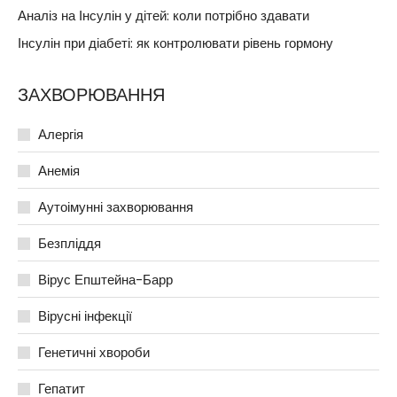
Аналіз на Інсулін у дітей: коли потрібно здавати
Інсулін при діабеті: як контролювати рівень гормону
ЗАХВОРЮВАННЯ
Алергія
Анемія
Аутоімунні захворювання
Безпліддя
Вірус Епштейна-Барр
Вірусні інфекції
Генетичні хвороби
Гепатит