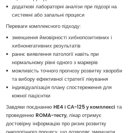
додаткові лабораторні аналізи при підозрі на
системні або запальні процеси
Переваги комплексного підходу:
зменшення ймовірності хибнопозитивних і
хибнонегативних результатів
раннє виявлення патології навіть при
нормальному рівні одного з маркерів
можливість точного прогнозу розвитку хвороби
та вибору ефективної стратегії лікування
індивідуалізація плану спостереження для
кожної пацієнтки
Завдяки поєднанню
HE4 і СА-125 у комплексі
та
проведенню
ROMA-тесту
, лікар отримує
достовірну інформацію про ризик розвитку
онкологічного процесу, що дозволяє зменшити