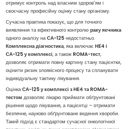
отримує контроль над власним здоров’ям і
своєчасну професійну оцінку стану організму.
Сучасна практика показує, що для точного
виявлення та ефективного контролю
раку яєчника
одного аналізу на
СА-125
недостатньо.
Комплексна діагностика
, яка включає
HE4 і
СА-125 у комплексі
, а також
ROMA-тест
,
дозволяє отримати повну картину стану пацієнтки,
оцінити ризик злоякісного процесу та спланувати
індивідуальну тактику лікування.
Оцінка
СА-125 у комплексі з HE4 та ROMA-
тестом
дозволяє лікарю приймати обґрунтовані
рішення щодо лікування, а пацієнтці – отримати
безпечне, науково обґрунтоване ведення хвороби.
Такий підхід є стандартом сучасної онкологічної