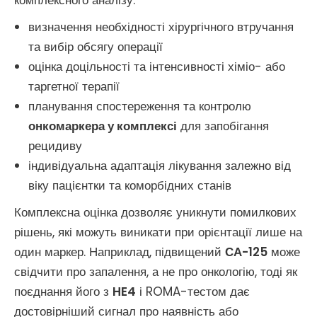
комплексного аналізу:
визначення необхідності хірургічного втручання
та вибір обсягу операції
оцінка доцільності та інтенсивності хіміо- або
таргетної терапії
планування спостереження та контролю
онкомаркера у комплексі
для запобігання
рецидиву
індивідуальна адаптація лікування залежно від
віку пацієнтки та коморбідних станів
Комплексна оцінка дозволяє уникнути помилкових
рішень, які можуть виникати при орієнтації лише на
один маркер. Наприклад, підвищений
СА-125
може
свідчити про запалення, а не про онкологію, тоді як
поєднання його з
HE4
і ROMA-тестом дає
достовірніший сигнал про наявність або