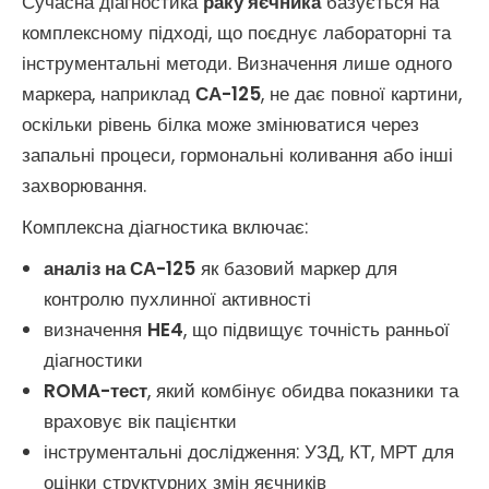
Сучасна діагностика
раку яєчника
базується на
комплексному підході, що поєднує лабораторні та
інструментальні методи. Визначення лише одного
маркера, наприклад
СА-125
, не дає повної картини,
оскільки рівень білка може змінюватися через
запальні процеси, гормональні коливання або інші
захворювання.
Комплексна діагностика включає:
аналіз на СА-125
як базовий маркер для
контролю пухлинної активності
визначення
HE4
, що підвищує точність ранньої
діагностики
ROMA-тест
, який комбінує обидва показники та
враховує вік пацієнтки
інструментальні дослідження: УЗД, КТ, МРТ для
оцінки структурних змін яєчників