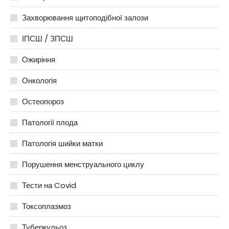
Захворювання щитоподібної залози
ІПСШ / ЗПСШ
Ожиріння
Онкологія
Остеопороз
Патології плода
Патологія шийки матки
Порушення менструального циклу
Тести на Covid
Токсоплазмоз
Туберкульоз