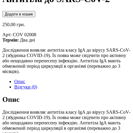
Додати в кошик
250,00
грн.
Арт:
COV 02008
Термін:
Два дні
Дослідження виявляє антитіла класу IgA до вірусу SARS-CoV-
2 (збудника COVID-19). Їх поява може свідчити про активну
або нещодавно перенесену інфекцію. Антитіла IgA мають
обмежений період циркуляції в організмі (переважно до 3
місяців).
Опис
Відгуки (0)
Опис
Дослідження виявляє антитіла класу IgA до вірусу SARS-CoV-
2 (збудника COVID-19). Їх поява може свідчити про активну
або нещодавно перенесену інфекцію. Антитіла IgA мають
обмежений період циркуляції в організмі (переважно до 3