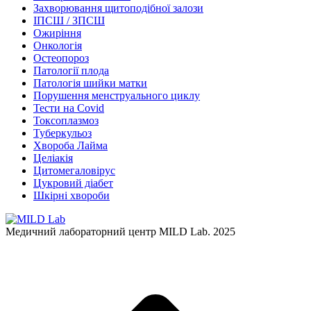
Захворювання щитоподібної залози
ІПСШ / ЗПСШ
Ожиріння
Онкологія
Остеопороз
Патології плода
Патологія шийки матки
Порушення менструального циклу
Тести на Covid
Токсоплазмоз
Туберкульоз
Хвороба Лайма
Целіакія
Цитомегаловірус
Цукровий діабет
Шкірні хвороби
Медичний лабораторний центр MILD Lab. 2025
t
T