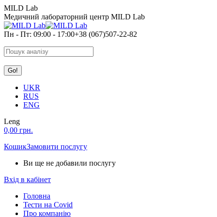
Skip
MILD Lab
to
Медичний лабораторний центр MILD Lab
content
Пн - Пт: 09:00 - 17:00
+38 (067)507-22-82
Search:
UKR
RUS
ENG
Leng
0,00
грн.
Кошик
Замовити послугу
Ви ще не добавили послугу
Вхід в кабінет
Головна
Тести на Covid
Про компанію