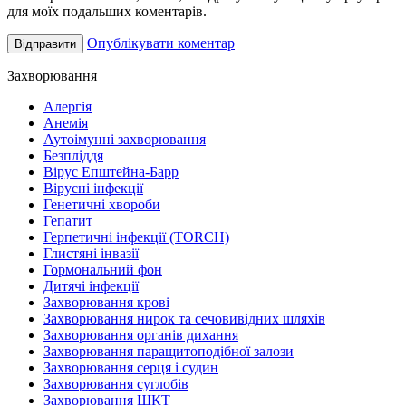
для моїх подальших коментарів.
Опублікувати коментар
Захворювання
Алергія
Анемія
Аутоімунні захворювання
Безпліддя
Вірус Епштейна-Барр
Вірусні інфекції
Генетичні хвороби
Гепатит
Герпетичні інфекції (TORCH)
Глистяні інвазії
Гормональний фон
Дитячі інфекції
Захворювання крові
Захворювання нирок та сечовивідних шляхів
Захворювання органів дихання
Захворювання паращитоподібної залози
Захворювання серця і судин
Захворювання суглобів
Захворювання ШКТ