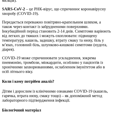
місяців).
SARS-CoV-2
– це РНК-вірус, що спричинює коронавірусну
хворобу (COVID-19).
Передається переважно повітряно-крапельним шляхом, а
також через контакт із забрудненими поверхнями.
Інкубаційний період становить 2-14 днів. Симптоми варіюють
від легких до тяжких і можуть охоплювати: підвищену
температуру, кашель, задишку, втрату смаку та нюху, біль у
м’язах, головний біль, шлунково-кишкові симптоми (нудота,
діарея).
COVID-19 може спричинювати ускладнення, зокрема
пневмонію, тромбози, міокардити, особливо у пацієнтів із
хронічними захворюваннями, ослабленим імунітетом або в
осіб літнього віку.
Коли і кому потрібен аналіз?
Дітям і дорослим із клінічними ознаками COVID-19 (кашель,
гарячка, втрата нюху, смаку тощо) – як допоміжний метод
лабораторного підтвердження інфекції.
Біологічний матеріал