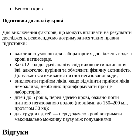
Венозна кров
Підготовка до аналізу крові
Для виключення факторів, що можуть впливати на результати
досліджень, рекомендуємо дотримуватися таких правил
підготовки:
важливою умовою для лабораторних досліджень є здача
крові натщесерце.
За 6-12 год до здачі аналізу слід виключити вживання
їжі, алкоголю, куріння та обмежити фізичну активність.
Допускається вживання питної негазованої води;
виключити прийом ліків, якщо відмінити прийом ліків
неможливо, необхідно проінформувати про це
лабораторію;
дітей до 5 років, перед здачею крові, бажано поїти
питною негазованою водою (порціями до 150–200 мл,
протягом 30 хв);
для грудних дітей — перед здачею крові витримати
максимально можливу паузу між годуваннями
Відгуки