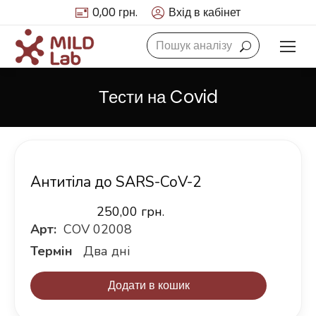
0,00
грн.
Вхід в кабінет
Search:
Тести на Covid
Антитіла до SARS-CoV-2
250,00
грн.
Арт:
COV 02008
Термін
Два дні
Додати в кошик