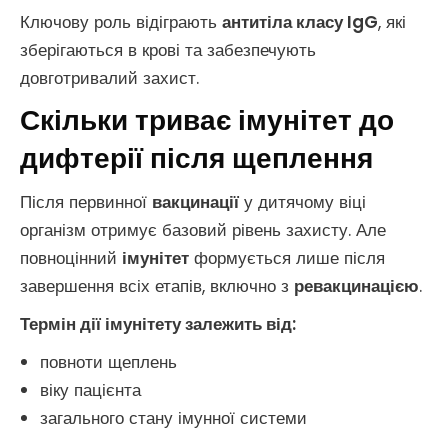
Ключову роль відіграють
антитіла класу IgG
, які
зберігаються в крові та забезпечують
довготривалий захист.
Скільки триває імунітет
до
дифтерії
після щеплення
Після первинної
вакцинації
у дитячому віці
організм отримує базовий рівень захисту. Але
повноцінний
імунітет
формується лише після
завершення всіх етапів, включно з
ревакцинацією
.
Термін дії імунітету залежить від:
повноти щеплень
віку пацієнта
загального стану імунної системи