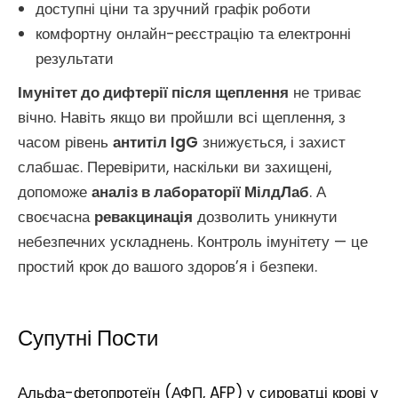
доступні ціни та зручний графік роботи
комфортну онлайн-реєстрацію та електронні
результати
Імунітет до дифтерії після щеплення
не триває
вічно. Навіть якщо ви пройшли всі щеплення, з
часом рівень
антитіл IgG
знижується, і захист
слабшає. Перевірити, наскільки ви захищені,
допоможе
аналіз в лабораторії МілдЛаб
. А
своєчасна
ревакцинація
дозволить уникнути
небезпечних ускладнень. Контроль імунітету — це
простий крок до вашого здоров’я і безпеки.
Супутні Поcти
Альфа-фетопротеїн (АФП, AFP) у сироватці крові у