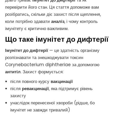
довго триває
імунітет до дифтерії
та як
перевірити його стан. Ця стаття допоможе вам
розібратись, скільки діє захист після щеплення,
коли потрібно здавати
аналіз
, і чому контроль
імунітету є критично важливим.
Що таке імунітет до дифтерії
Імунітет до дифтерії
— це здатність організму
розпізнавати та знешкоджувати токсин
Corynebacterium diphtheriae за допомогою
антитіл
. Захист формується:
після повного курсу
вакцинації
після
ревакцинації
, яка підтримує рівень
захисту
унаслідок перенесеної хвороби (рідше, бо
імунітет не завжди тривалий)