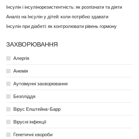
Інсулін і інсулінорезистентність: як розпізнати та діяти
Аналіз на Інсулін у дітей: коли потрібно здавати
Інсулін при діабеті: як контролювати рівень гормону
ЗАХВОРЮВАННЯ
Алергія
Анемія
Аутоімунні захворювання
Безпліддя
Вірус Епштейна-Барр
Вірусні інфекції
Генетичні хвороби