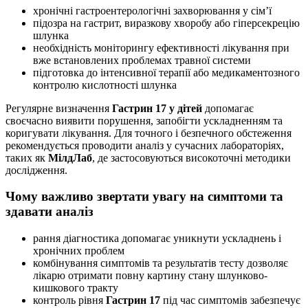
хронічні гастроентерологічні захворювання у сім’ї
підозра на гастрит, виразкову хворобу або гіперсекрецію
шлунка
необхідність моніторингу ефективності лікування при
вже встановлених проблемах травної системи
підготовка до інтенсивної терапії або медикаментозного
контролю кислотності шлунка
Регулярне визначення
Гастрин 17 у дітей
допомагає
своєчасно виявити порушення, запобігти ускладненням та
коригувати лікування. Для точного і безпечного обстеження
рекомендується проводити аналіз у сучасних лабораторіях,
таких як
МілдЛаб
, де застосовуються високоточні методики
дослідження.
Чому важливо звертати увагу на симптоми та
здавати аналіз
рання діагностика допомагає уникнути ускладнень і
хронічних проблем
комбінування симптомів та результатів тесту дозволяє
лікарю отримати повну картину стану шлунково-
кишкового тракту
контроль рівня
Гастрин 17
під час симптомів забезпечує