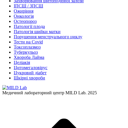
Захворювання щитоподібної залози
ІПСШ / ЗПСШ
Ожиріння
Онкологія
Остеопороз
Патології плода
Патологія шийки матки
Порушення менструального циклу
Тести на Covid
Токсоплазмоз
Туберкульоз
Хвороба Лайма
Целіакія
Цитомегаловірус
Цукровий діабет
Шкірні хвороби
Медичний лабораторний центр MILD Lab. 2025
t
T