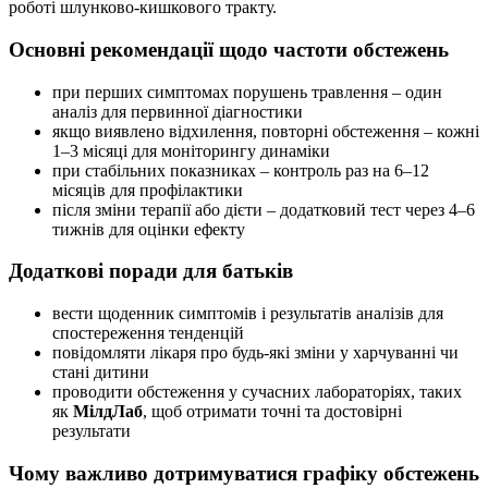
роботі шлунково-кишкового тракту.
Основні рекомендації щодо частоти обстежень
при перших симптомах порушень травлення – один
аналіз для первинної діагностики
якщо виявлено відхилення, повторні обстеження – кожні
1–3 місяці для моніторингу динаміки
при стабільних показниках – контроль раз на 6–12
місяців для профілактики
після зміни терапії або дієти – додатковий тест через 4–6
тижнів для оцінки ефекту
Додаткові поради для батьків
вести щоденник симптомів і результатів аналізів для
спостереження тенденцій
повідомляти лікаря про будь-які зміни у харчуванні чи
стані дитини
проводити обстеження у сучасних лабораторіях, таких
як
МілдЛаб
, щоб отримати точні та достовірні
результати
Чому важливо дотримуватися графіку обстежень