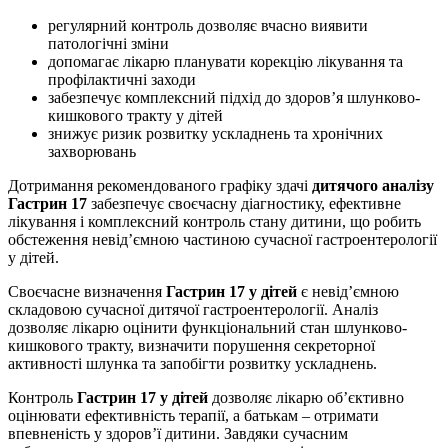
регулярний контроль дозволяє вчасно виявити
патологічні зміни
допомагає лікарю планувати корекцію лікування та
профілактичні заходи
забезпечує комплексний підхід до здоров’я шлунково-
кишкового тракту у дітей
знижує ризик розвитку ускладнень та хронічних
захворювань
Дотримання рекомендованого графіку здачі
дитячого аналізу
Гастрин 17
забезпечує своєчасну діагностику, ефективне
лікування і комплексний контроль стану дитини, що робить
обстеження невід’ємною частиною сучасної гастроентерології
у дітей.
Своєчасне визначення
Гастрин 17 у дітей
є невід’ємною
складовою сучасної дитячої гастроентерології. Аналіз
дозволяє лікарю оцінити функціональний стан шлунково-
кишкового тракту, визначити порушення секреторної
активності шлунка та запобігти розвитку ускладнень.
Контроль
Гастрин 17 у дітей
дозволяє лікарю об’єктивно
оцінювати ефективність терапії, а батькам – отримати
впевненість у здоров’ї дитини. Завдяки сучасним