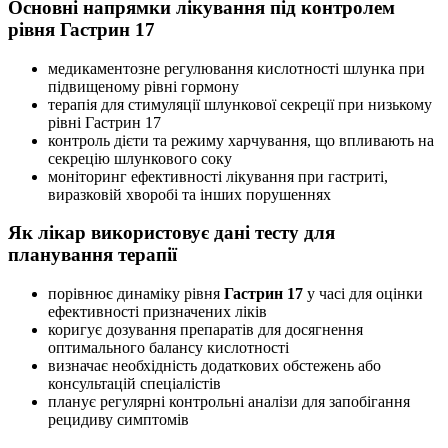
Основні напрямки лікування під контролем
рівня Гастрин 17
медикаментозне регулювання кислотності шлунка при
підвищеному рівні гормону
терапія для стимуляції шлункової секреції при низькому
рівні Гастрин 17
контроль дієти та режиму харчування, що впливають на
секрецію шлункового соку
моніторинг ефективності лікування при гастриті,
виразковій хворобі та інших порушеннях
Як лікар використовує дані тесту для
планування терапії
порівнює динаміку рівня
Гастрин 17
у часі для оцінки
ефективності призначених ліків
коригує дозування препаратів для досягнення
оптимального балансу кислотності
визначає необхідність додаткових обстежень або
консультацій спеціалістів
планує регулярні контрольні аналізи для запобігання
рецидиву симптомів