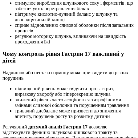
стимулює вироблення шлункового соку і ферментів, що
забезпечують перетравлення білків
підтримує кислотно-лужний баланс у шлунку та
дванадцятипалій кишці
сприяє відновленню слизової оболонки після запальних
процесів
регулює моторику шлунка, впливаючи на швидкість
проходження їжі
Чому контроль рівня Гастрин 17 важливий у
дітей
Надлишок або нестача гормону може призводити до різних
порушень
підвищений рівень може свідчити про гастрит,
виразкову хворобу або гіперсекрецію шлунка
знижений рівень часто асоціюється з атрофічними
змінами слизової оболонки та порушенням травлення
тривалий дисбаланс може призвести до зниження
апетиту, порушень росту та розвитку дитини
Регулярний
дитячий аналіз Гастрин 17
дозволяє
відстежувати функцію шлунково-кишкового тракту та
своєчасно виявляти відхилення. Для точного визначення рівня