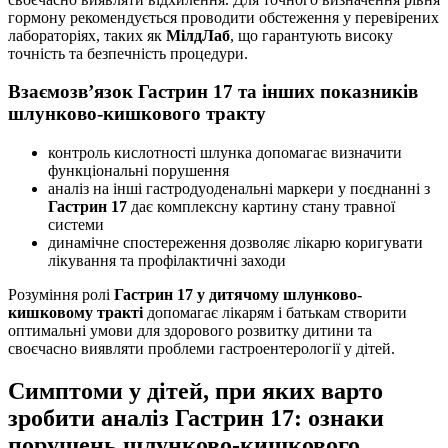
гормону рекомендується проводити обстеження у перевірених
лабораторіях, таких як
МілдЛаб
, що гарантують високу
точність та безпечність процедури.
Взаємозв’язок Гастрин 17 та інших показників
шлунково-кишкового тракту
контроль кислотності шлунка допомагає визначити
функціональні порушення
аналіз на інші гастродуоденальні маркери у поєднанні з
Гастрин 17
дає комплексну картину стану травної
системи
динамічне спостереження дозволяє лікарю коригувати
лікування та профілактичні заходи
Розуміння ролі
Гастрин 17 у дитячому шлунково-
кишковому тракті
допомагає лікарям і батькам створити
оптимальні умови для здорового розвитку дитини та
своєчасно виявляти проблеми гастроентерології у дітей.
Симптоми у дітей, при яких варто
зробити аналіз Гастрин 17: ознаки
порушень шлунково-кишкового