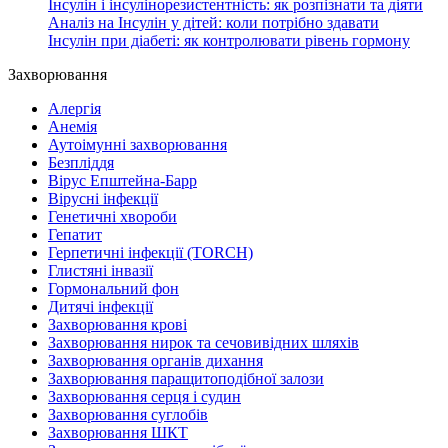
Інсулін і інсулінорезистентність: як розпізнати та діяти
Аналіз на Інсулін у дітей: коли потрібно здавати
Інсулін при діабеті: як контролювати рівень гормону
Захворювання
Алергія
Анемія
Аутоімунні захворювання
Безпліддя
Вірус Епштейна-Барр
Вірусні інфекції
Генетичні хвороби
Гепатит
Герпетичні інфекції (TORCH)
Глистяні інвазії
Гормональний фон
Дитячі інфекції
Захворювання крові
Захворювання нирок та сечовивідних шляхів
Захворювання органів дихання
Захворювання паращитоподібної залози
Захворювання серця і судин
Захворювання суглобів
Захворювання ШКТ