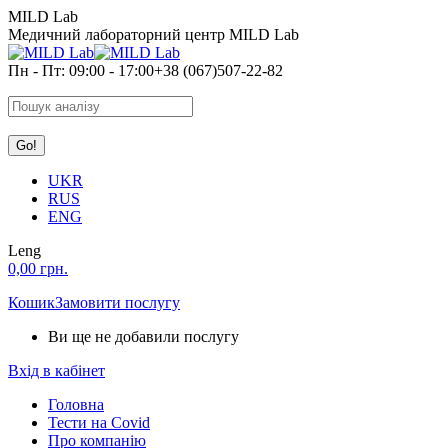
Skip
MILD Lab
to
Медичний лабораторний центр MILD Lab
content
Пн - Пт: 09:00 - 17:00
+38 (067)507-22-82
Search:
UKR
RUS
ENG
Leng
0,00
грн.
Кошик
Замовити послугу
Ви ще не добавили послугу
Вхід в кабінет
Головна
Тести на Covid
Про компанію