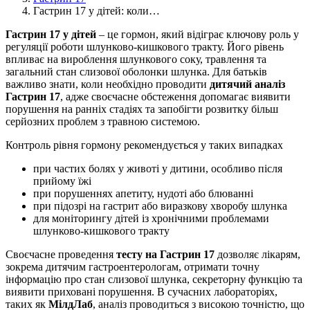
Гастрин 17 у дітей: коли…
Гастрин 17 у дітей
– це гормон, який відіграє ключову роль у
регуляції роботи шлунково-кишкового тракту. Його рівень
впливає на вироблення шлункового соку, травлення та
загальний стан слизової оболонки шлунка. Для батьків
важливо знати, коли необхідно проводити
дитячий аналіз
Гастрин 17
, адже своєчасне обстеження допомагає виявити
порушення на ранніх стадіях та запобігти розвитку більш
серйозних проблем з травною системою.
Контроль рівня гормону рекомендується у таких випадках
при частих болях у животі у дитини, особливо після
прийому їжі
при порушеннях апетиту, нудоті або блюванні
при підозрі на гастрит або виразкову хворобу шлунка
для моніторингу дітей із хронічними проблемами
шлунково-кишкового тракту
Своєчасне проведення
тесту на Гастрин 17
дозволяє лікарям,
зокрема дитячим гастроентерологам, отримати точну
інформацію про стан слизової шлунка, секреторну функцію та
виявити приховані порушення. В сучасних лабораторіях,
таких як
МілдЛаб
, аналіз проводиться з високою точністю, що