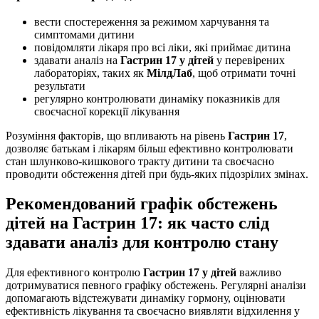
вести спостереження за режимом харчування та
симптомами дитини
повідомляти лікаря про всі ліки, які приймає дитина
здавати аналіз на
Гастрин 17 у дітей
у перевірених
лабораторіях, таких як
МілдЛаб
, щоб отримати точні
результати
регулярно контролювати динаміку показників для
своєчасної корекції лікування
Розуміння факторів, що впливають на рівень
Гастрин 17
,
дозволяє батькам і лікарям більш ефективно контролювати
стан шлунково-кишкового тракту дитини та своєчасно
проводити обстеження дітей при будь-яких підозрілих змінах.
Рекомендований графік обстежень
дітей на Гастрин 17: як часто слід
здавати аналіз для контролю стану
Для ефективного контролю
Гастрин 17 у дітей
важливо
дотримуватися певного графіку обстежень. Регулярні аналізи
допомагають відстежувати динаміку гормону, оцінювати
ефективність лікування та своєчасно виявляти відхилення у