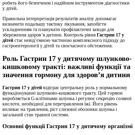
робить його безпечним і надійним інструментом діагностики
у дітей.
Правильна інтерпретація результатів аналізу допомагає
визначити подальшу тактику лікування, запобігти
ускладненням та планувати профілактичні заходи для
збереження здоров’я дитини. Контроль рівня
Гастрин 17 у
дітей
стає невід’ємною частиною комплексного підходу до
гастроентерології у дітей та своєчасного обстеження.
Роль Гастрин 17 у дитячому шлунково-
кишковому тракті: важливі функції та
значення гормону для здоров’я дитини
Гастрин 17 у дітей
відіграє центральну роль у нормальному
функціонуванні шлунково-кишкового тракту. Цей гормон
виробляється G-клітинами шлунка і регулює секрецію соляної
кислоти, необхідної для перетравлення їжі. Його рівень
впливає на травлення, ріст слизової оболонки шлунка і
загальний стан травної системи.
Основні функції Гастрин 17 у дитячому організмі