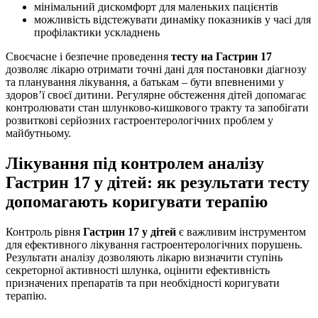
мінімальний дискомфорт для маленьких пацієнтів
можливість відстежувати динаміку показників у часі для
профілактики ускладнень
Своєчасне і безпечне проведення
тесту на Гастрин 17
дозволяє лікарю отримати точні дані для постановки діагнозу
та планування лікування, а батькам – бути впевненими у
здоров’ї своєї дитини. Регулярне обстеження дітей допомагає
контролювати стан шлунково-кишкового тракту та запобігати
розвиткові серйозних гастроентерологічних проблем у
майбутньому.
Лікування під контролем аналізу
Гастрин 17 у дітей: як результати тесту
допомагають коригувати терапію
Контроль рівня
Гастрин 17 у дітей
є важливим інструментом
для ефективного лікування гастроентерологічних порушень.
Результати аналізу дозволяють лікарю визначити ступінь
секреторної активності шлунка, оцінити ефективність
призначених препаратів та при необхідності коригувати
терапію.