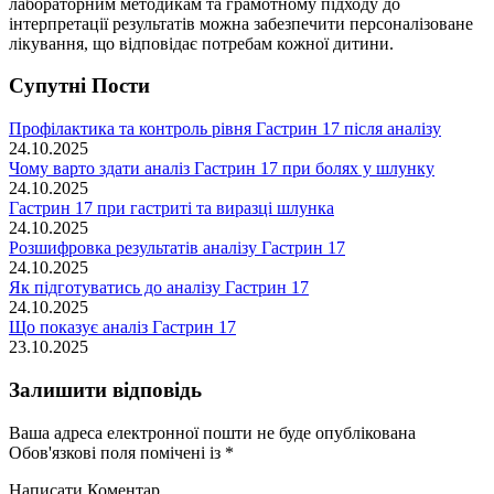
лабораторним методикам та грамотному підходу до
інтерпретації результатів можна забезпечити персоналізоване
лікування, що відповідає потребам кожної дитини.
Супутні Поcти
Профілактика та контроль рівня Гастрин 17 після аналізу
24.10.2025
Чому варто здати аналіз Гастрин 17 при болях у шлунку
24.10.2025
Гастрин 17 при гастриті та виразці шлунка
24.10.2025
Розшифровка результатів аналізу Гастрин 17
24.10.2025
Як підготуватись до аналізу Гастрин 17
24.10.2025
Що показує аналіз Гастрин 17
23.10.2025
Залишити відповідь
Ваша адреса електронної пошти не буде опублікована
Обов'язкові поля помічені із
*
Написати Коментар