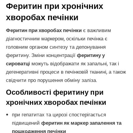
Феритин при хронічних
хворобах печінки
Феритин при хворобах печінки
є важливим
діагностичним маркером, оскільки печінка є
головним органом синтезу та депонування
феритину. Зміни концентрації
феритину у
сироватці
можуть відображати як запальні, так і
дегенеративні процеси в печінковій тканині, а також
свідчити про порушення обміну заліза.
Особливості феритину при
хронічних хворобах печінки
при гепатитах та цирозі спостерігається
підвищений
феритин як маркер запалення та
пошкодження печінки