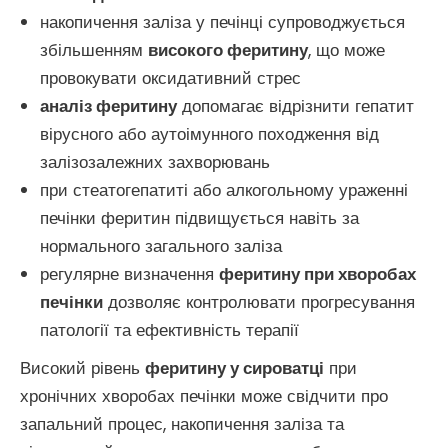
накопичення заліза у печінці супроводжується
збільшенням
високого феритину
, що може
провокувати оксидативний стрес
аналіз феритину
допомагає відрізнити гепатит
вірусного або аутоімунного походження від
залізозалежних захворювань
при стеатогепатиті або алкогольному ураженні
печінки феритин підвищується навіть за
нормального загального заліза
регулярне визначення
феритину при хворобах
печінки
дозволяє контролювати прогресування
патології та ефективність терапії
Високий рівень
феритину у сироватці
при
хронічних хворобах печінки може свідчити про
запальний процес, накопичення заліза та