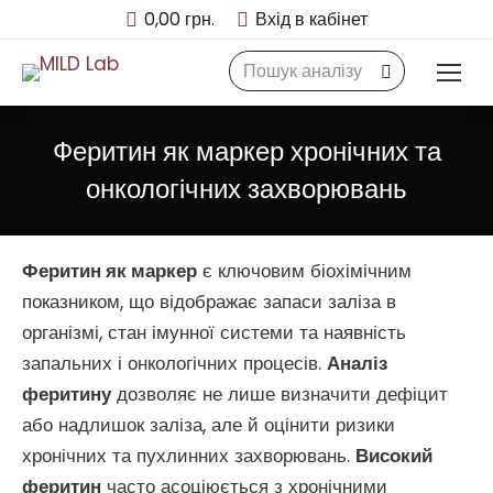
0,00
грн.
Вхід в кабінет
Search:
Феритин як маркер хронічних та
онкологічних захворювань
Феритин як маркер
є ключовим біохімічним
показником, що відображає запаси заліза в
організмі, стан імунної системи та наявність
запальних і онкологічних процесів.
Аналіз
феритину
дозволяє не лише визначити дефіцит
або надлишок заліза, але й оцінити ризики
хронічних та пухлинних захворювань.
Високий
феритин
часто асоціюється з хронічними