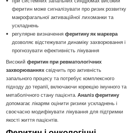
при системних запальних синдромах високий
феритин може сигналізувати про ризик розвитку
макрофагальної активаційної лихоманки та
ускладнень
регулярне визначення
феритину як маркера
дозволяє відстежувати динаміку захворювання і
прогнозувати ефективність лікування
Високий
феритин при ревматологічних
захворюваннях
свідчить про активність
запального процесу та потребує комплексного
підходу до терапії, включаючи корекцію імунного та
метаболічного стану пацієнта.
Аналіз феритину
допомагає лікарям оцінити ризики ускладнень і
своєчасно модифікувати лікування для підтримки
якості життя пацієнтів.
Феритин і онкологічні