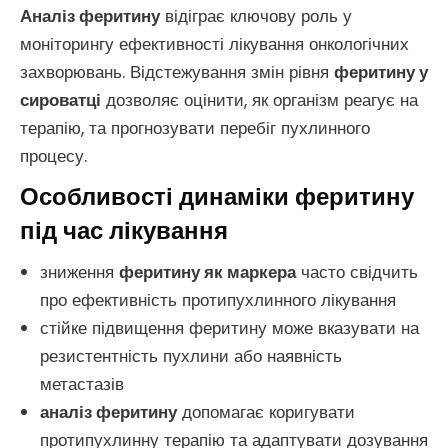
Аналіз феритину
відіграє ключову роль у
моніторингу ефективності лікування онкологічних
захворювань. Відстежування змін рівня
феритину у
сироватці
дозволяє оцінити, як організм реагує на
терапію, та прогнозувати перебіг пухлинного
процесу.
Особливості динаміки феритину
під час лікування
зниження
феритину як маркера
часто свідчить
про ефективність протипухлинного лікування
стійке підвищення феритину може вказувати на
резистентність пухлини або наявність
метастазів
аналіз феритину
допомагає коригувати
протипухлинну терапію та адаптувати дозування