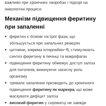
важливо при хронічних хворобах і підозрі на
онкологічні процеси.
Механізм підвищення феритину
при запаленні
феритин є білком гострої фази, що
збільшується при запальних реакціях
цитокіни, зокрема інтерлейкін-6, стимулюють
синтез феритину в печінці та макрофагах
підвищення феритину обмежує доступ заліза
для патогенів, виконуючи захисну роль
організму
тривале запалення призводить до хронічного
підвищення
феритину як маркера
, що може
маскувати дефіцит заліза
високий феритин
у сироватці не завжди