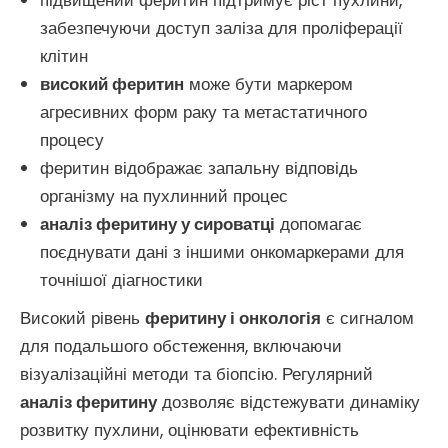
підвищений феритин підтримує ріст пухлини,
забезпечуючи доступ заліза для проліферації
клітин
високий феритин
може бути маркером
агресивних форм раку та метастатичного
процесу
феритин відображає запальну відповідь
організму на пухлинний процес
аналіз феритину у сироватці
допомагає
поєднувати дані з іншими онкомаркерами для
точнішої діагностики
Високий рівень
феритину і онкологія
є сигналом
для подальшого обстеження, включаючи
візуалізаційні методи та біопсію. Регулярний
аналіз феритину
дозволяє відстежувати динаміку
розвитку пухлини, оцінювати ефективність