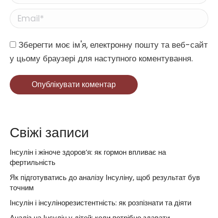
Email *
Website
Зберегти моє ім'я, електронну пошту та веб-сайт
у цьому браузері для наступного коментування.
Опублікувати коментар
Свіжі записи
Інсулін і жіноче здоров’я: як гормон впливає на
фертильність
Як підготуватись до аналізу Інсуліну, щоб результат був
точним
Інсулін і інсулінорезистентність: як розпізнати та діяти
Аналіз на Інсулін у дітей: коли потрібно здавати