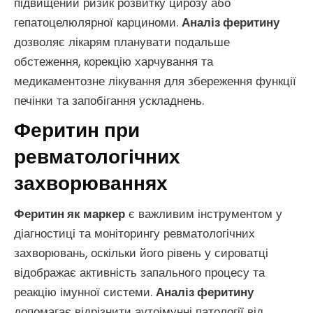
підвищений ризик розвитку цирозу або
гепатоцелюлярної карциноми.
Аналіз феритину
дозволяє лікарям планувати подальше
обстеження, корекцію харчування та
медикаментозне лікування для збереження функції
печінки та запобігання ускладнень.
Феритин при
ревматологічних
захворюваннях
Феритин як маркер
є важливим інструментом у
діагностиці та моніторингу ревматологічних
захворювань, оскільки його рівень у сироватці
відображає активність запального процесу та
реакцію імунної системи.
Аналіз феритину
допомагає відрізнити аутоімунні патології від