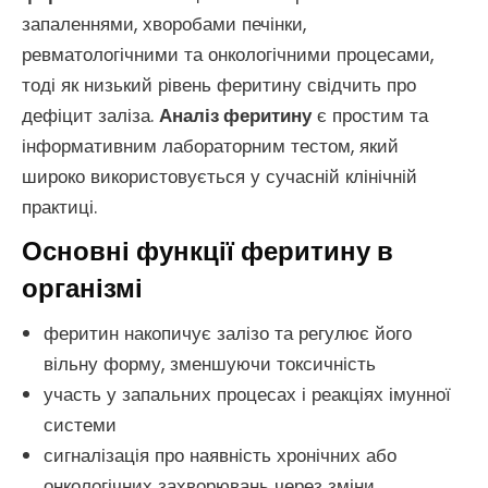
запаленнями, хворобами печінки,
ревматологічними та онкологічними процесами,
тоді як низький рівень феритину свідчить про
дефіцит заліза.
Аналіз феритину
є простим та
інформативним лабораторним тестом, який
широко використовується у сучасній клінічній
практиці.
Основні функції феритину в
організмі
феритин накопичує залізо та регулює його
вільну форму, зменшуючи токсичність
участь у запальних процесах і реакціях імунної
системи
сигналізація про наявність хронічних або
онкологічних захворювань через зміни