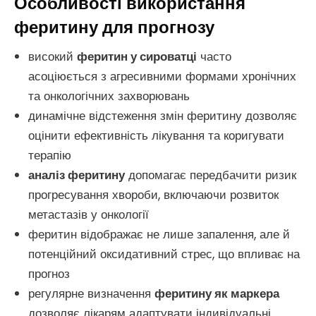
Особливості використання
феритину для прогнозу
високий
феритин у сироватці
часто
асоціюється з агресивними формами хронічних
та онкологічних захворювань
динамічне відстеження змін феритину дозволяє
оцінити ефективність лікування та коригувати
терапію
аналіз феритину
допомагає передбачити ризик
прогресування хвороби, включаючи розвиток
метастазів у онкології
феритин відображає не лише запалення, але й
потенційний оксидативний стрес, що впливає на
прогноз
регулярне визначення
феритину як маркера
дозволяє лікарям адаптувати індивідуальні