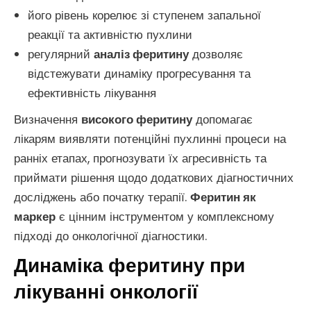
його рівень корелює зі ступенем запальної
реакції та активністю пухлини
регулярний
аналіз феритину
дозволяє
відстежувати динаміку прогресування та
ефективність лікування
Визначення
високого феритину
допомагає
лікарям виявляти потенційні пухлинні процеси на
ранніх етапах, прогнозувати їх агресивність та
приймати рішення щодо додаткових діагностичних
досліджень або початку терапії.
Феритин як
маркер
є цінним інструментом у комплексному
підході до онкологічної діагностики.
Динаміка феритину при
лікуванні онкології