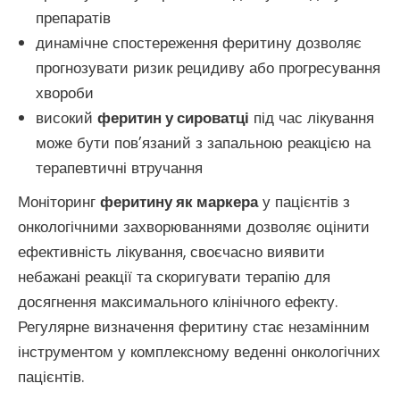
препаратів
динамічне спостереження феритину дозволяє
прогнозувати ризик рецидиву або прогресування
хвороби
високий
феритин у сироватці
під час лікування
може бути пов’язаний з запальною реакцією на
терапевтичні втручання
Моніторинг
феритину як маркера
у пацієнтів з
онкологічними захворюваннями дозволяє оцінити
ефективність лікування, своєчасно виявити
небажані реакції та скоригувати терапію для
досягнення максимального клінічного ефекту.
Регулярне визначення феритину стає незамінним
інструментом у комплексному веденні онкологічних
пацієнтів.