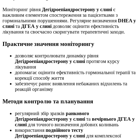
Моніторинг рівня
Дегідроепіандростерону у слині
є
важливим елементом спостереження за пацієнтками з
гормональними порушеннями. Регулярне визначення
DHEA у
слині
та
ДГЕА у слині
дозволяє оцінити ефективність
лікування та своєчасно скоригувати терапевтичні заходи.
Практичне значення моніторингу
дозволяє контролювати динаміку рівня
Дегідроепіандростерону у слині
протягом курсу
лікування
допомагає оцінити ефективність гормональної терапії та
корекції способу життя
забезпечує раннє виявлення небажаних відхилень та
реакцій організму
Методи контролю та планування
регулярний збір зразків
ранкового
Дегідроепіандростерону у слині
та
вечірнього ДГЕА у
слині
для точного визначення добових коливань
використання
подвійного тесту
Дегідроепіандростерону у слині
для комплексної