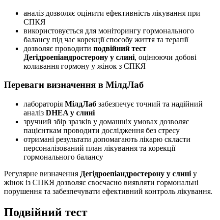
аналіз дозволяє оцінити ефективність лікування при
СПКЯ
використовується для моніторингу гормонального
балансу під час корекції способу життя та терапії
дозволяє проводити
подвійний тест
Дегідроепіандростерону у слині
, оцінюючи добові
коливання гормону у жінок з СПКЯ
Переваги визначення в МілдЛаб
лабораторія
МілдЛаб
забезпечує точний та надійний
аналіз
DHEA у слині
зручний збір зразків у домашніх умовах дозволяє
пацієнткам проводити дослідження без стресу
отримані результати допомагають лікарю скласти
персоналізований план лікування та корекції
гормонального балансу
Регулярне визначення
Дегідроепіандростерону у слині
у
жінок із СПКЯ дозволяє своєчасно виявляти гормональні
порушення та забезпечувати ефективний контроль лікування.
Подвійний тест