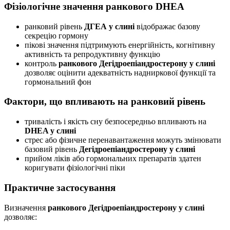
Фізіологічне значення ранкового DHEA
ранковий рівень
ДГЕА у слині
відображає базову
секрецію гормону
пікові значення підтримують енергійність, когнітивну
активність та репродуктивну функцію
контроль
ранкового Дегідроепіандростерону у слині
дозволяє оцінити адекватність надниркової функції та
гормональний фон
Фактори, що впливають на ранковий рівень
тривалість і якість сну безпосередньо впливають на
DHEA у слині
стрес або фізичне перенавантаження можуть змінювати
базовий рівень
Дегідроепіандростерону у слині
прийом ліків або гормональних препаратів здатен
коригувати фізіологічні піки
Практичне застосування
Визначення
ранкового Дегідроепіандростерону у слині
дозволяє: