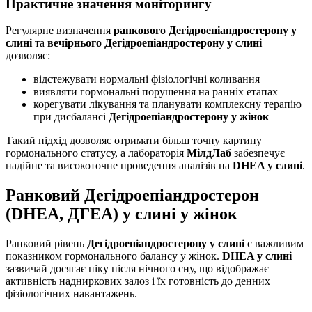
Практичне значення моніторингу
Регулярне визначення
ранкового Дегідроепіандростерону у
слині
та
вечірнього Дегідроепіандростерону у слині
дозволяє:
відстежувати нормальні фізіологічні коливання
виявляти гормональні порушення на ранніх етапах
корегувати лікування та планувати комплексну терапію
при дисбалансі
Дегідроепіандростерону у жінок
Такий підхід дозволяє отримати більш точну картину
гормонального статусу, а лабораторія
МілдЛаб
забезпечує
надійне та високоточне проведення аналізів на
DHEA у слині
.
Ранковий Дегідроепіандростерон
(DHEA, ДГЕА) у слині у жінок
Ранковий рівень
Дегідроепіандростерону у слині
є важливим
показником гормонального балансу у жінок.
DHEA у слині
зазвичай досягає піку після нічного сну, що відображає
активність надниркових залоз і їх готовність до денних
фізіологічних навантажень.