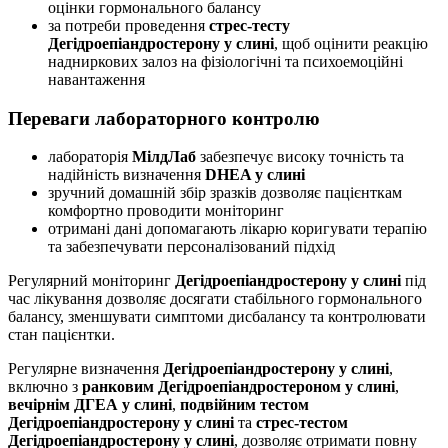
оцінки гормонального балансу
за потреби проведення
стрес-тесту
Дегідроепіандростерону у слині
, щоб оцінити реакцію
надниркових залоз на фізіологічні та психоемоційні
навантаження
Переваги лабораторного контролю
лабораторія
МілдЛаб
забезпечує високу точність та
надійність визначення
DHEA у слині
зручний домашній збір зразків дозволяє пацієнткам
комфортно проводити моніторинг
отримані дані допомагають лікарю коригувати терапію
та забезпечувати персоналізований підхід
Регулярний моніторинг
Дегідроепіандростерону у слині
під
час лікування дозволяє досягати стабільного гормонального
балансу, зменшувати симптоми дисбалансу та контролювати
стан пацієнтки.
Регулярне визначення
Дегідроепіандростерону у слині
,
включно з
ранковим Дегідроепіандростероном у слині
,
вечірнім ДГЕА у слині
,
подвійним тестом
Дегідроепіандростерону у слині
та
стрес-тестом
Дегідроепіандростерону у слині
, дозволяє отримати повну