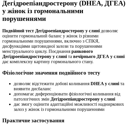
Дегідроепіандростерону (DHEA, ДГЕА)
у жінок із гормональними
порушеннями
Подвійний тест Дегідроепіандростерону у слині
дозволяє
оцінити гормональний баланс у жінок із різними
гормональними порушеннями, включно з СПКЯ,
дисфункціями щитовидної залози та порушеннями
менструального циклу. Поєднання
ранкового
Дегідроепіандростерону у слині
та
вечірнього ДГЕА у слині
дає комплексну картину гормонального стану.
Фізіологічне значення подвійного тесту
дозволяє відстежити добові коливання
DHEA у слині
та
виявити дисбаланс
допомагає диференціювати фізіологічні коливання від
патологічних змін
Дегідроепіандростерону у слині
дає змогу оцінити адаптаційні можливості надниркових
залоз у жінок із гормональними порушеннями
Практичне застосування