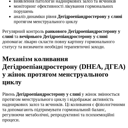
виявлення патологій надниркових залоз та яєчників
моніторинг ефективності лікування гормональних
порушень
аналіз динаміки рівня
Дегідроепіандростерону у слині
протягом менструального циклу
Регулярний контроль
ранкового Дегідроепіандростерону у
слині
та
вечірнього Дегідроепіандростерону у слині
допомагає лікарю скласти повну картину гормонального
статусу та визначити необхідні терапевтичні заходи.
Механізм коливання
Дегідроепіандростерону (DHEA, ДГЕА)
у жінок протягом менструального
циклу
Рівень
Дегідроепіандростерону у слині
у жінок змінюється
протягом менструального циклу і відображає активність
надниркових залоз та яєчників. Ці коливання є фізіологічними
та допомагають підтримувати гормональний баланс,
регулюючи метаболічні, репродуктивні та психоемоційні
процеси.