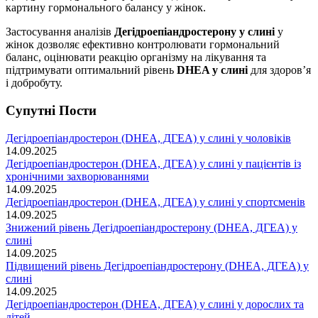
картину гормонального балансу у жінок.
Застосування аналізів
Дегідроепіандростерону у слині
у
жінок дозволяє ефективно контролювати гормональний
баланс, оцінювати реакцію організму на лікування та
підтримувати оптимальний рівень
DHEA у слині
для здоров’я
і добробуту.
Супутні Поcти
Дегідроепіандростерон (DHEA, ДГЕА) у слині у чоловіків
14.09.2025
Дегідроепіандростерон (DHEA, ДГЕА) у слині у пацієнтів із
хронічними захворюваннями
14.09.2025
Дегідроепіандростерон (DHEA, ДГЕА) у слині у спортсменів
14.09.2025
Знижений рівень Дегідроепіандростерону (DHEA, ДГЕА) у
слині
14.09.2025
Підвищений рівень Дегідроепіандростерону (DHEA, ДГЕА) у
слині
14.09.2025
Дегідроепіандростерон (DHEA, ДГЕА) у слині у дорослих та
дітей