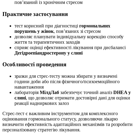
пов’язаний із хронічним стресом
Практичне застосування
тест корисний при діагностиці
гормональних
порушень у жінок
, пов’язаних зі стресом
дозволяє планувати індивідуальну корекцію способу
життя та терапевтичних заходів
сприяє оцінці ефективності лікування при дисбалансі
Дегідроепіандростерону у слині
Особливості проведення
зразки для стрес-тесту можна збирати у визначені
години доби або після фізичного/психоемоційного
навантаження
лабораторія
МілдЛаб
забезпечує точний аналіз
DHEA у
слині
, що дозволяє отримати достовірні дані для оцінки
реакції надниркових залоз
Стрес-тест є важливим інструментом для комплексного
оцінювання гормонального статусу, дозволяючи лікарю
визначити ефективність адаптаційних механізмів та розробити
персоналізовану стратегію лікування.