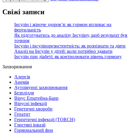
Свіжі записи
Інсулін і жіноче здоров’я: як гормон впливає на
фертильність
Як підготуватись до аналізу Інсуліну, щоб результат був
точним
Інсулін і інсулінорезистентність: як розпізнати та діяти
Аналіз на Інсулін у дітей: коли потрібно здавати
Інсулін при діабеті: як контролювати рівень гормону
Захворювання
Алергія
Анемія
Аутоімунні захворювання
Безпліддя
Вірус Епштейна-Барр
Вірусні інфекції
Генетичні хвороби
Гепатит
Герпетичні інфекції (TORCH)
Глистяні інвазії
Гормональний фон