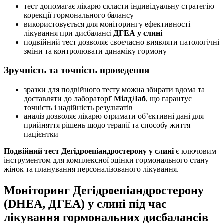
тест допомагає лікарю скласти індивідуальну стратегію
корекції гормонального балансу
використовується для моніторингу ефективності
лікування при дисбалансі
ДГЕА у слині
подвійний тест дозволяє своєчасно виявляти патологічні
зміни та контролювати динаміку гормону
Зручність та точність проведення
зразки для подвійного тесту можна збирати вдома та
доставляти до лабораторії
МілдЛаб
, що гарантує
точність і надійність результатів
аналіз дозволяє лікарю отримати об’єктивні дані для
прийняття рішень щодо терапії та способу життя
пацієнтки
Подвійний тест Дегідроепіандростерону у слині
є ключовим
інструментом для комплексної оцінки гормонального стану
жінок та планування персоналізованого лікування.
Моніторинг Дегідроепіандростерону
(DHEA, ДГЕА) у слині під час
лікування гормональних дисбалансів