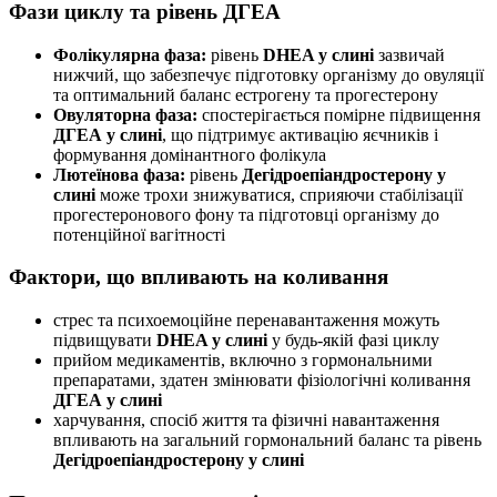
Фази циклу та рівень ДГЕА
Фолікулярна фаза:
рівень
DHEA у слині
зазвичай
нижчий, що забезпечує підготовку організму до овуляції
та оптимальний баланс естрогену та прогестерону
Овуляторна фаза:
спостерігається помірне підвищення
ДГЕА у слині
, що підтримує активацію яєчників і
формування домінантного фолікула
Лютеїнова фаза:
рівень
Дегідроепіандростерону у
слині
може трохи знижуватися, сприяючи стабілізації
прогестеронового фону та підготовці організму до
потенційної вагітності
Фактори, що впливають на коливання
стрес та психоемоційне перенавантаження можуть
підвищувати
DHEA у слині
у будь-якій фазі циклу
прийом медикаментів, включно з гормональними
препаратами, здатен змінювати фізіологічні коливання
ДГЕА у слині
харчування, спосіб життя та фізичні навантаження
впливають на загальний гормональний баланс та рівень
Дегідроепіандростерону у слині