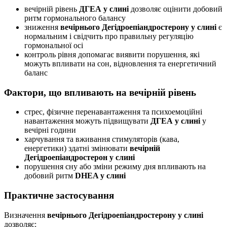
вечірній рівень
ДГЕА у слині
дозволяє оцінити добовий
ритм гормонального балансу
зниження
вечірнього Дегідроепіандростерону у слині
є
нормальним і свідчить про правильну регуляцію
гормональної осі
контроль рівня допомагає виявити порушення, які
можуть впливати на сон, відновлення та енергетичний
баланс
Фактори, що впливають на вечірній рівень
стрес, фізичне перенавантаження та психоемоційні
навантаження можуть підвищувати
ДГЕА у слині
у
вечірні години
харчування та вживання стимуляторів (кава,
енергетики) здатні змінювати
вечірній
Дегідроепіандростерон у слині
порушення сну або зміни режиму дня впливають на
добовий ритм
DHEA у слині
Практичне застосування
Визначення
вечірнього Дегідроепіандростерону у слині
дозволяє: