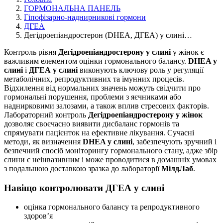
ГОРМОНАЛЬНА ПАНЕЛЬ
Гіпофізарно-наднирникові гормони
ДГЕА
Дегідроепіандростерон (DHEA, ДГЕА) у слині…
Контроль рівня
Дегідроепіандростерону у слині
у жінок є
важливим елементом оцінки гормонального балансу.
DHEA у
слині
і
ДГЕА у слині
виконують ключову роль у регуляції
метаболічних, репродуктивних та імунних процесів.
Відхилення від нормальних значень можуть свідчити про
гормональні порушення, проблеми з яєчниками або
наднирковими залозами, а також вплив стресових факторів.
Лабораторний контроль
Дегідроепіандростерону у жінок
дозволяє своєчасно виявити дисбаланс гормонів та
спрямувати пацієнток на ефективне лікування. Сучасні
методи, як визначення
DHEA у слині
, забезпечують зручний і
безпечний спосіб моніторингу гормонального стану, адже збір
слини є неінвазивним і може проводитися в домашніх умовах
з подальшою доставкою зразка до лабораторії
МілдЛаб
.
Навіщо контролювати ДГЕА у слині
оцінка гормонального балансу та репродуктивного
здоров’я