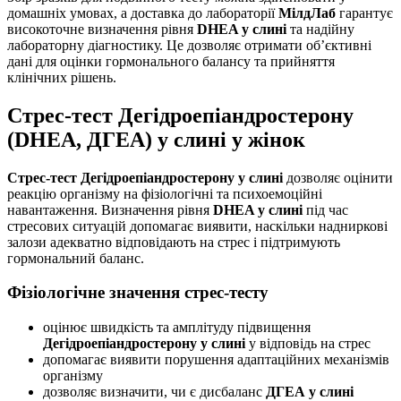
домашніх умовах, а доставка до лабораторії
МілдЛаб
гарантує
високоточне визначення рівня
DHEA у слині
та надійну
лабораторну діагностику. Це дозволяє отримати об’єктивні
дані для оцінки гормонального балансу та прийняття
клінічних рішень.
Стрес-тест Дегідроепіандростерону
(DHEA, ДГЕА) у слині у жінок
Стрес-тест Дегідроепіандростерону у слині
дозволяє оцінити
реакцію організму на фізіологічні та психоемоційні
навантаження. Визначення рівня
DHEA у слині
під час
стресових ситуацій допомагає виявити, наскільки надниркові
залози адекватно відповідають на стрес і підтримують
гормональний баланс.
Фізіологічне значення стрес-тесту
оцінює швидкість та амплітуду підвищення
Дегідроепіандростерону у слині
у відповідь на стрес
допомагає виявити порушення адаптаційних механізмів
організму
дозволяє визначити, чи є дисбаланс
ДГЕА у слині