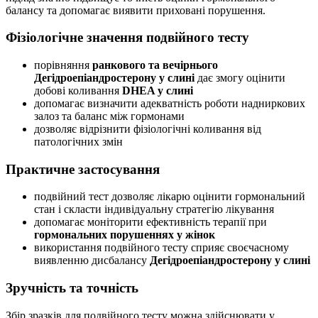
балансу та допомагає виявити приховані порушення.
Фізіологічне значення подвійного тесту
порівняння
ранкового та вечірнього
Дегідроепіандростерону у слині
дає змогу оцінити
добові коливання
DHEA у слині
допомагає визначити адекватність роботи надниркових
залоз та баланс між гормонами
дозволяє відрізнити фізіологічні коливання від
патологічних змін
Практичне застосування
подвійний тест дозволяє лікарю оцінити гормональний
стан і скласти індивідуальну стратегію лікування
допомагає моніторити ефективність терапії при
гормональних порушеннях у жінок
використання подвійного тесту сприяє своєчасному
виявленню дисбалансу
Дегідроепіандростерону у слині
Зручність та точність
Збір зразків для подвійного тесту можна здійснювати у