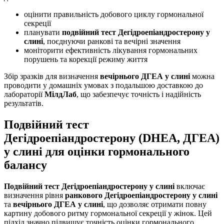
оцінити правильність добового циклу гормональної
секреції
планувати
подвійний тест Дегідроепіандростерону у
слині
, поєднуючи ранкові та вечірні значення
моніторити ефективність лікування гормональних
порушень та корекції режиму життя
Збір зразків для визначення
вечірнього ДГЕА у слині
можна
проводити у домашніх умовах з подальшою доставкою до
лабораторії
МілдЛаб
, що забезпечує точність і надійність
результатів.
Подвійний тест
Дегідроепіандростерону (DHEA, ДГЕА)
у слині для оцінки гормонального
балансу
Подвійний тест Дегідроепіандростерону у слині
включає
визначення рівня
ранкового Дегідроепіандростерону у слині
та
вечірнього ДГЕА у слині
, що дозволяє отримати повну
картину добового ритму гормональної секреції у жінок. Цей
підхід значно підвищує точність оцінки гормонального