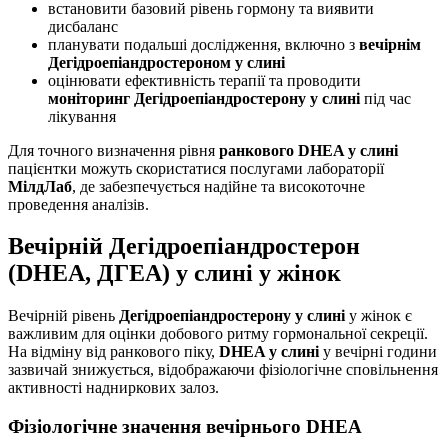
встановити базовий рівень гормону та виявити
дисбаланс
планувати подальші дослідження, включно з
вечірнім
Дегідроепіандростероном у слині
оцінювати ефективність терапії та проводити
моніторинг Дегідроепіандростерону у слині
під час
лікування
Для точного визначення рівня
ранкового DHEA у слині
пацієнтки можуть скористатися послугами лабораторії
МілдЛаб
, де забезпечується надійне та високоточне
проведення аналізів.
Вечірній Дегідроепіандростерон
(DHEA, ДГЕА) у слині у жінок
Вечірній рівень
Дегідроепіандростерону у слині
у жінок є
важливим для оцінки добового ритму гормональної секреції.
На відміну від ранкового піку,
DHEA у слині
у вечірні години
зазвичай знижується, відображаючи фізіологічне сповільнення
активності надниркових залоз.
Фізіологічне значення вечірнього DHEA