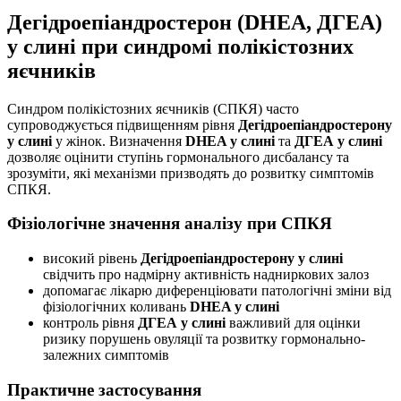
Дегідроепіандростерон (DHEA, ДГЕА)
у слині при синдромі полікістозних
яєчників
Синдром полікістозних яєчників (СПКЯ) часто
супроводжується підвищенням рівня
Дегідроепіандростерону
у слині
у жінок. Визначення
DHEA у слині
та
ДГЕА у слині
дозволяє оцінити ступінь гормонального дисбалансу та
зрозуміти, які механізми призводять до розвитку симптомів
СПКЯ.
Фізіологічне значення аналізу при СПКЯ
високий рівень
Дегідроепіандростерону у слині
свідчить про надмірну активність надниркових залоз
допомагає лікарю диференціювати патологічні зміни від
фізіологічних коливань
DHEA у слині
контроль рівня
ДГЕА у слині
важливий для оцінки
ризику порушень овуляції та розвитку гормонально-
залежних симптомів
Практичне застосування