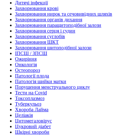
Дитячі інфекції
Захворювання крові
Захворювання нирок та сечовивідних шляхів
Захворювання органів дихання
Захворювання паращитоподібної залози
Захворювання серця і судин
Захворювання суглобів
Захворювання ШКТ
Захворювання щитоподібної залози
ІПСШ / ЗПСШ
Ожиріння
Онкологія
Остеопороз
Патології плода
Патологія шийки матки
Порушення менструального циклу
Тести на Covid
Токсоплазмоз
Туберкульоз
Хвороба Лайма
Целіакія
Цитомегаловірус
Цукровий діабет
Шкірні хвороби