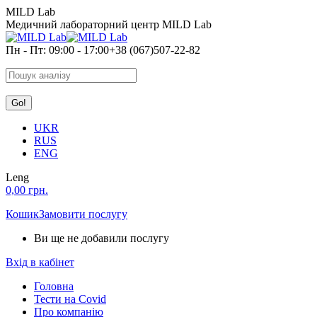
Skip
MILD Lab
to
Медичний лабораторний центр MILD Lab
content
Пн - Пт: 09:00 - 17:00
+38 (067)507-22-82
Search:
UKR
RUS
ENG
Leng
0,00
грн.
Кошик
Замовити послугу
Ви ще не добавили послугу
Вхід в кабінет
Головна
Тести на Covid
Про компанію