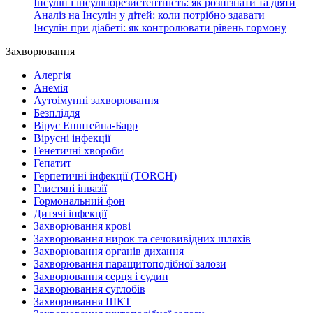
Інсулін і інсулінорезистентність: як розпізнати та діяти
Аналіз на Інсулін у дітей: коли потрібно здавати
Інсулін при діабеті: як контролювати рівень гормону
Захворювання
Алергія
Анемія
Аутоімунні захворювання
Безпліддя
Вірус Епштейна-Барр
Вірусні інфекції
Генетичні хвороби
Гепатит
Герпетичні інфекції (TORCH)
Глистяні інвазії
Гормональний фон
Дитячі інфекції
Захворювання крові
Захворювання нирок та сечовивідних шляхів
Захворювання органів дихання
Захворювання паращитоподібної залози
Захворювання серця і судин
Захворювання суглобів
Захворювання ШКТ