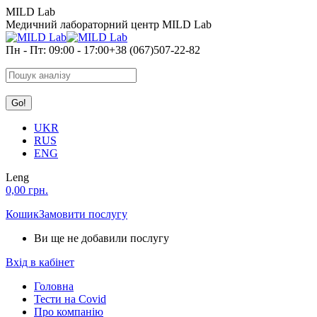
Skip
MILD Lab
to
Медичний лабораторний центр MILD Lab
content
Пн - Пт: 09:00 - 17:00
+38 (067)507-22-82
Search:
UKR
RUS
ENG
Leng
0,00
грн.
Кошик
Замовити послугу
Ви ще не добавили послугу
Вхід в кабінет
Головна
Тести на Covid
Про компанію