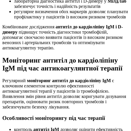
лабораторна діагностика антитіл і D-димеру у
МілдЛаб
забезпечує точність і надійність результатів
регулярне визначення обох маркерів дозволяє планувати
профілактику у пацієнтів із високим ризиком тромбозів
Комбіноване дослідження
антитіл до кардіоліпіну IgM і D-
димеру
підвищує точність діагностики тромбофілій,
допомагає своєчасно виявити пацієнтів із високим ризиком
венозних і артеріальних тромбозів та оптимізувати
антикоагулянтну терапію.
Моніторинг антитіл до кардіоліпіну
IgM під час антикоагулянтної терапії
Регулярний
моніторинг антитіл до кардіоліпіну IgM
є
ключовим елементом контролю ефективності
антикоагулянтної терапії у пацієнтів із тромбофілією.
Виявлення змін рівня антитіл дозволяє коригувати дозування
препаратів, оцінювати ризик повторних тромбозів і
забезпечувати безпеку лікування.
Особливості моніторингу під час терапії
контроль
антитіл IgM
дозволяє оцінити ефективність