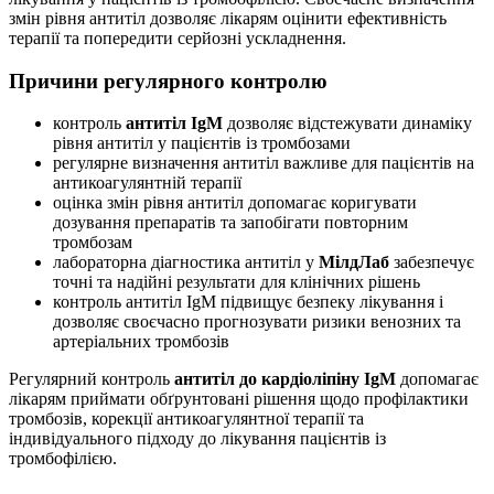
змін рівня антитіл дозволяє лікарям оцінити ефективність
терапії та попередити серйозні ускладнення.
Причини регулярного контролю
контроль
антитіл IgM
дозволяє відстежувати динаміку
рівня антитіл у пацієнтів із тромбозами
регулярне визначення антитіл важливе для пацієнтів на
антикоагулянтній терапії
оцінка змін рівня антитіл допомагає коригувати
дозування препаратів та запобігати повторним
тромбозам
лабораторна діагностика антитіл у
МілдЛаб
забезпечує
точні та надійні результати для клінічних рішень
контроль антитіл IgM підвищує безпеку лікування і
дозволяє своєчасно прогнозувати ризики венозних та
артеріальних тромбозів
Регулярний контроль
антитіл до кардіоліпіну IgM
допомагає
лікарям приймати обґрунтовані рішення щодо профілактики
тромбозів, корекції антикоагулянтної терапії та
індивідуального підходу до лікування пацієнтів із
тромбофілією.