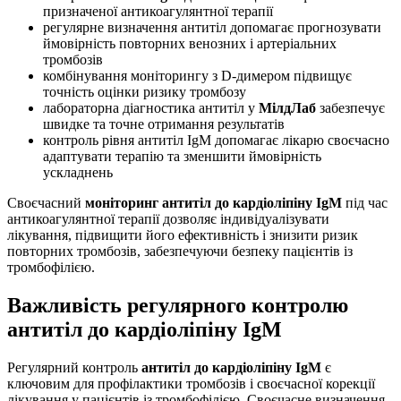
призначеної антикоагулянтної терапії
регулярне визначення антитіл допомагає прогнозувати
ймовірність повторних венозних і артеріальних
тромбозів
комбінування моніторингу з D-димером підвищує
точність оцінки ризику тромбозу
лабораторна діагностика антитіл у
МілдЛаб
забезпечує
швидке та точне отримання результатів
контроль рівня антитіл IgM допомагає лікарю своєчасно
адаптувати терапію та зменшити ймовірність
ускладнень
Своєчасний
моніторинг антитіл до кардіоліпіну IgM
під час
антикоагулянтної терапії дозволяє індивідуалізувати
лікування, підвищити його ефективність і знизити ризик
повторних тромбозів, забезпечуючи безпеку пацієнтів із
тромбофілією.
Важливість регулярного контролю
антитіл до кардіоліпіну IgM
Регулярний контроль
антитіл до кардіоліпіну IgM
є
ключовим для профілактики тромбозів і своєчасної корекції
лікування у пацієнтів із тромбофілією. Своєчасне визначення