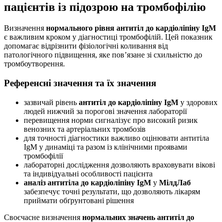
пацієнтів із підозрою на тромбофілію
Визначення
нормального рівня антитіл до кардіоліпіну IgM
є важливим кроком у діагностиці тромбофілій. Цей показник
допомагає відрізнити фізіологічні коливання від
патологічного підвищення, яке пов’язане зі схильністю до
тромбоутворення.
Референсні значення та їх значення
зазвичай рівень
антитіл до кардіоліпіну IgM
у здорових
людей нижчий за порогові значення лабораторії
перевищення норми сигналізує про високий ризик
венозних та артеріальних тромбозів
для точності діагностики важливо оцінювати антитіла
IgM у динаміці та разом із клінічними проявами
тромбофілії
лабораторні дослідження дозволяють враховувати вікові
та індивідуальні особливості пацієнта
аналіз антитіла до кардіоліпіну IgM
у
МілдЛаб
забезпечує точні результати, що дозволяють лікарям
приймати обґрунтовані рішення
Своєчасне визначення
нормальних значень антитіл до