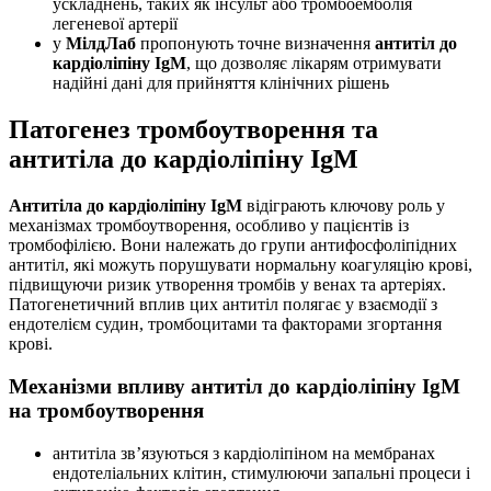
ускладнень, таких як інсульт або тромбоемболія
легеневої артерії
у
МілдЛаб
пропонують точне визначення
антитіл до
кардіоліпіну IgM
, що дозволяє лікарям отримувати
надійні дані для прийняття клінічних рішень
Патогенез тромбоутворення та
антитіла до кардіоліпіну IgM
Антитіла до кардіоліпіну IgM
відіграють ключову роль у
механізмах тромбоутворення, особливо у пацієнтів із
тромбофілією. Вони належать до групи антифосфоліпідних
антитіл, які можуть порушувати нормальну коагуляцію крові,
підвищуючи ризик утворення тромбів у венах та артеріях.
Патогенетичний вплив цих антитіл полягає у взаємодії з
ендотелієм судин, тромбоцитами та факторами згортання
крові.
Механізми впливу антитіл до кардіоліпіну IgM
на тромбоутворення
антитіла зв’язуються з кардіоліпіном на мембранах
ендотеліальних клітин, стимулюючи запальні процеси і