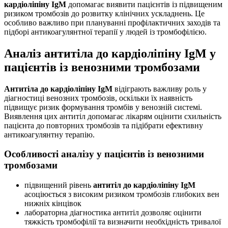
кардіоліпіну IgM
допомагає виявити пацієнтів із підвищеним
ризиком тромбозів до розвитку клінічних ускладнень. Це
особливо важливо при плануванні профілактичних заходів та
підборі антикоагулянтної терапії у людей із тромбофілією.
Аналіз антитіла до кардіоліпіну IgM у
пацієнтів із венозними тромбозами
Антитіла до кардіоліпіну IgM
відіграють важливу роль у
діагностиці венозних тромбозів, оскільки їх наявність
підвищує ризик формування тромбів у венозній системі.
Виявлення цих антитіл допомагає лікарям оцінити схильність
пацієнта до повторних тромбозів та підібрати ефективну
антикоагулянтну терапію.
Особливості аналізу у пацієнтів із венозними
тромбозами
підвищений рівень
антитіл до кардіоліпіну IgM
асоціюється з високим ризиком тромбозів глибоких вен
нижніх кінцівок
лабораторна діагностика антитіл дозволяє оцінити
тяжкість тромбофілії та визначити необхідність тривалої