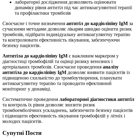
лабораторні дослідження дозволяють оцінювати
динаміку рівня антитіл під час антикоагулянтної терапії
та профілактики тромбозів
Своєчасне і точне визначення
антитіл до кардіоліпіну IgM
за
сучасними методами дозволяє лікарям швидко оцінити ризик
тромбозів, підібрати індивідуальну антикоагулянтну терапію
та контролювати ефективність лікування, забезпечуючи
безпеку пацієнтів.
Антитіла до кардіоліпіну IgM
є важливим маркером у
діагностиці тромбофілій та оцінці ризику венозних і
артеріальних тромбозів. Своєчасне проведення
аналізу
антитіла до кардіоліпіну IgM
дозволяє виявити пацієнтів із
підвищеною схильністю до тромбоутворення, планувати
антикоагулянтну терапію та проводити ефективний
моніторинг у динаміці.
Систематичне проведення
лабораторної діагностики антитіл
та контроль їх рівня дозволяє знизити ризик
тромбоемболічних ускладнень, забезпечити безпеку пацієнтів
і підвищити ефективність лікування тромбофілій у літніх і
молодих пацієнтів.
Супутні Поcти