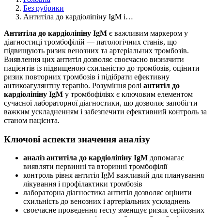
Без рубрики
Антитіла до кардіоліпіну IgM і…
Антитіла до кардіоліпіну IgM
є важливим маркером у
діагностиці тромбофілій — патологічних станів, що
підвищують ризик венозних та артеріальних тромбозів.
Виявлення цих антитіл дозволяє своєчасно визначити
пацієнтів із підвищеною схильністю до тромбозів, оцінити
ризик повторних тромбозів і підібрати ефективну
антикоагулянтну терапію. Розуміння ролі
антитіл до
кардіоліпіну IgM
у тромбофіліях є ключовим елементом
сучасної лабораторної діагностики, що дозволяє запобігти
важким ускладненням і забезпечити ефективний контроль за
станом пацієнта.
Ключові аспекти значення аналізу
аналіз антитіла до кардіоліпіну IgM
допомагає
виявляти первинні та вторинні тромбофілії
контроль рівня антитіл IgM важливий для планування
лікування і профілактики тромбозів
лабораторна діагностика антитіл дозволяє оцінити
схильність до венозних і артеріальних ускладнень
своєчасне проведення тесту зменшує ризик серйозних