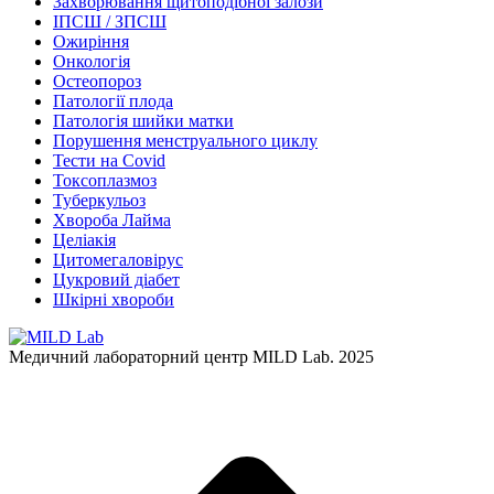
Захворювання щитоподібної залози
ІПСШ / ЗПСШ
Ожиріння
Онкологія
Остеопороз
Патології плода
Патологія шийки матки
Порушення менструального циклу
Тести на Covid
Токсоплазмоз
Туберкульоз
Хвороба Лайма
Целіакія
Цитомегаловірус
Цукровий діабет
Шкірні хвороби
Медичний лабораторний центр MILD Lab. 2025
t
T