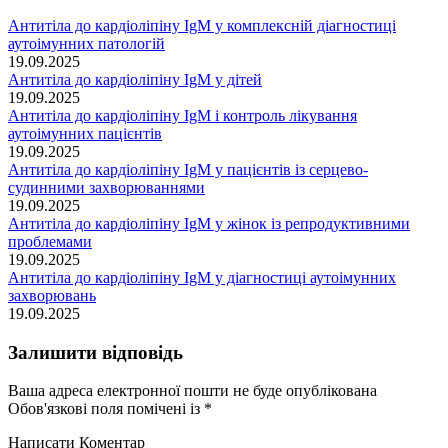
Антитіла до кардіоліпіну IgM у комплексній діагностиці
аутоімунних патологій
19.09.2025
Антитіла до кардіоліпіну IgM у дітей
19.09.2025
Антитіла до кардіоліпіну IgM і контроль лікування
аутоімунних пацієнтів
19.09.2025
Антитіла до кардіоліпіну IgM у пацієнтів із серцево-
судинними захворюваннями
19.09.2025
Антитіла до кардіоліпіну IgM у жінок із репродуктивними
проблемами
19.09.2025
Антитіла до кардіоліпіну IgM у діагностиці аутоімунних
захворювань
19.09.2025
Залишити відповідь
Ваша адреса електронної пошти не буде опублікована
Обов'язкові поля помічені із
*
Написати Коментар