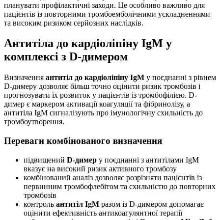
планувати профілактичні заходи. Це особливо важливо для
пацієнтів із повторними тромбоемболічними ускладненнями
та високим ризиком серйозних наслідків.
Антитіла до кардіоліпіну IgM у
комплексі з D-димером
Визначення
антитіл до кардіоліпіну IgM
у поєднанні з рівнем
D-димеру дозволяє більш точно оцінити ризик тромбозів і
прогнозувати їх розвиток у пацієнтів із тромбофілією. D-
димер є маркером активації коагуляції та фібринолізу, а
антитіла IgM сигналізують про імунологічну схильність до
тромбоутворення.
Переваги комбінованого визначення
підвищений
D-димер
у поєднанні з антитілами IgM
вказує на високий ризик активного тромбозу
комбінований аналіз дозволяє розрізняти пацієнтів із
первинним тромбофлебітом та схильністю до повторних
тромбозів
контроль
антитіл IgM
разом із D-димером допомагає
оцінити ефективність антикоагулянтної терапії