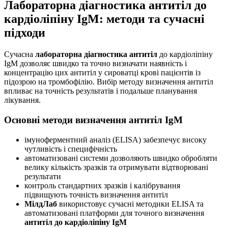
Лабораторна діагностика антитіл до
кардіоліпіну IgM: методи та сучасні
підходи
Сучасна
лабораторна діагностика антитіл
до кардіоліпіну
IgM дозволяє швидко та точно визначати наявність і
концентрацію цих антитіл у сироватці крові пацієнтів із
підозрою на тромбофілію. Вибір методу визначення антитіл
впливає на точність результатів і подальше планування
лікування.
Основні методи визначення антитіл IgM
імуноферментний аналіз (ELISA) забезпечує високу
чутливість і специфічність
автоматизовані системи дозволяють швидко обробляти
велику кількість зразків та отримувати відтворювані
результати
контроль стандартних зразків і калібрування
підвищують точність визначення антитіл
МілдЛаб
використовує сучасні методики ELISA та
автоматизовані платформи для точного визначення
антитіл до кардіоліпіну IgM