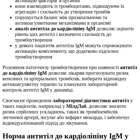
активацію факторів згортання
вони взаємодіють із тромбоцитами, підвищуючи їх
агрегацію і схильність до утворення тромбів
порушується баланс між прозапальними та
антикоагулянтними механізмами в організмі
аналіз антитіла до кардіоліпіну IgM
дозволяє оцінити
рівень цих антитіл і визначити схильність до
тромбоутворення
у деяких пацієнтів антитіла IgM можуть спровокувати
активацію комплементу, що додатково підсилює
тромбоутворення
Розуміння патогенезу тромбоутворення при наявності
антитіл
до кардіоліпіну IgM
дозволяє лікарям прогнозувати ризик
венозних та артеріальних тромбозів, вибирати відповідну
антикоагулянтну терапію та планувати лабораторний
контроль антитіл IgM у динаміці.
Своєчасне проведення
лабораторної діагностики антитіл
у
таких пацієнтів, наприклад у
МілдЛаб
, дозволяє знизити
ризик серйозних ускладнень, таких як тромбоемболія
легеневої артерії, інсульт або інфаркт міокарда, і забезпечує
індивідуалізований підхід до лікування.
Норма антитіл до кардіоліпіну IgM у