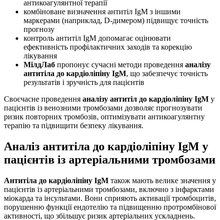
антикоагулянтної терапії
комбіноване визначення антитіл IgM з іншими
маркерами (наприклад, D-димером) підвищує точність
прогнозу
контроль антитіл IgM допомагає оцінювати
ефективність профілактичних заходів та корекцію
лікування
МілдЛаб
пропонує сучасні методи проведення
аналізу
антитіла до кардіоліпіну IgM
, що забезпечує точність
результатів і зручність для пацієнтів
Своєчасне проведення
аналізу антитіл до кардіоліпіну IgM
у
пацієнтів із венозними тромбозами дозволяє прогнозувати
ризик повторних тромбозів, оптимізувати антикоагулянтну
терапію та підвищити безпеку лікування.
Аналіз антитіла до кардіоліпіну IgM у
пацієнтів із артеріальними тромбозами
Антитіла до кардіоліпіну IgM
також мають велике значення у
пацієнтів із артеріальними тромбозами, включно з інфарктами
міокарда та інсультами. Вони сприяють активації тромбоцитів,
порушенню функції ендотелію та підвищенню протромбінової
активності, що збільшує ризик артеріальних ускладнень.