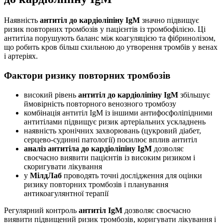
Наявність
антитіл до кардіоліпіну IgM
значно підвищує
ризик повторних тромбозів у пацієнтів із тромбофілією. Ці
антитіла порушують баланс між коагуляцією та фібринолізом,
що робить кров більш схильною до утворення тромбів у венах
і артеріях.
Фактори ризику повторних тромбозів
високий рівень
антитіл до кардіоліпіну IgM
збільшує
ймовірність повторного венозного тромбозу
комбінація антитіл IgM із іншими антифосфоліпідними
антитілами підвищує ризик артеріальних ускладнень
наявність хронічних захворювань (цукровий діабет,
серцево-судинні патології) посилює вплив антитіл
аналіз антитіла до кардіоліпіну IgM
дозволяє
своєчасно виявити пацієнтів із високим ризиком і
скоригувати лікування
у
МілдЛаб
проводять точні дослідження для оцінки
ризику повторних тромбозів і планування
антикоагулянтної терапії
Регулярний контроль
антитіл IgM
дозволяє своєчасно
виявити підвищений ризик тромбозів, коригувати лікування і