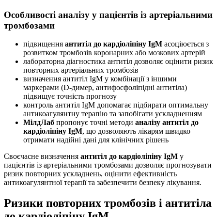
Особливості аналізу у пацієнтів із артеріальними
тромбозами
підвищення
антитіл до кардіоліпіну IgM
асоціюється з
розвитком тромбозів коронарних або мозкових артерій
лабораторна діагностика антитіл дозволяє оцінити ризик
повторних артеріальних тромбозів
визначення антитіл IgM у комбінації з іншими
маркерами (D-димер, антифосфоліпідні антитіла)
підвищує точність прогнозу
контроль антитіл IgM допомагає підбирати оптимальну
антикоагулянтну терапію та запобігати ускладненням
МілдЛаб
пропонує точні методи
аналізу антитіл до
кардіоліпіну IgM
, що дозволяють лікарям швидко
отримати надійні дані для клінічних рішень
Своєчасне визначення
антитіл до кардіоліпіну IgM
у
пацієнтів із артеріальними тромбозами дозволяє прогнозувати
ризик повторних ускладнень, оцінити ефективність
антикоагулянтної терапії та забезпечити безпеку лікування.
Ризики повторних тромбозів і антитіла
до кардіоліпіну IgM