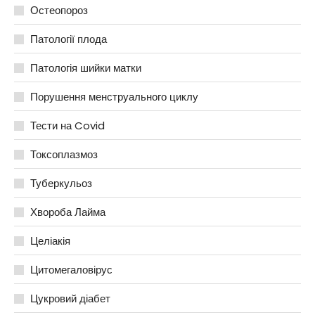
Остеопороз
Патології плода
Патологія шийки матки
Порушення менструального циклу
Тести на Covid
Токсоплазмоз
Туберкульоз
Хвороба Лайма
Целіакія
Цитомегаловірус
Цукровий діабет