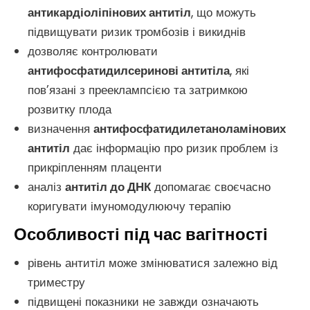
антикардіоліпінових антитіл
, що можуть
підвищувати ризик тромбозів і викиднів
дозволяє контролювати
антифосфатидилсеринові антитіла
, які
пов’язані з прееклампсією та затримкою
розвитку плода
визначення
антифосфатидилетаноламінових
антитіл
дає інформацію про ризик проблем із
прикріпленням плаценти
аналіз
антитіл до ДНК
допомагає своєчасно
коригувати імуномодулюючу терапію
Особливості під час вагітності
рівень антитіл може змінюватися залежно від
триместру
підвищені показники не завжди означають