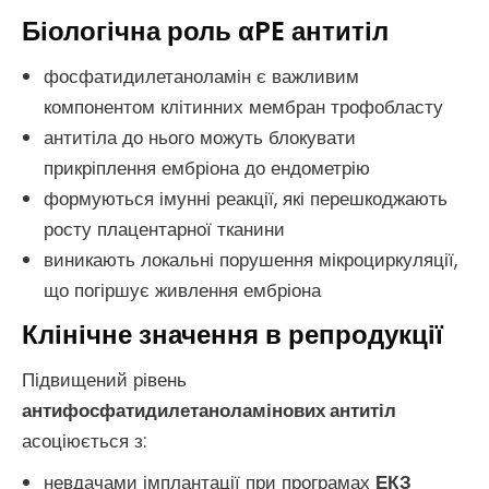
Біологічна роль αPE антитіл
фосфатидилетаноламін є важливим
компонентом клітинних мембран трофобласту
антитіла до нього можуть блокувати
прикріплення ембріона до ендометрію
формуються імунні реакції, які перешкоджають
росту плацентарної тканини
виникають локальні порушення мікроциркуляції,
що погіршує живлення ембріона
Клінічне значення в репродукції
Підвищений рівень
антифосфатидилетаноламінових антитіл
асоціюється з:
невдачами імплантації при програмах
ЕКЗ