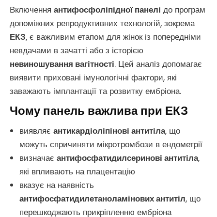
Включення
антифосфоліпідної панелі
до програм
допоміжних репродуктивних технологій, зокрема
ЕКЗ
, є важливим етапом для жінок із попередніми
невдачами в зачатті або з історією
невиношування вагітності
. Цей аналіз допомагає
виявити приховані імунологічні фактори, які
заважають імплантації та розвитку ембріона.
Чому панель важлива при ЕКЗ
виявляє
антикардіоліпінові антитіла
, що
можуть спричиняти мікротромбози в ендометрії
визначає
антифосфатидилсеринові антитіла
,
які впливають на плацентацію
вказує на наявність
антифосфатидилетаноламінових антитіл
, що
перешкоджають прикріпленню ембріона