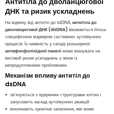
Антитіла до дволанцюгової
ДНК та ризик ускладнень
На відміну від антитіл до ssDNA,
антитіла до
дволанцюгової ДНК (dsDNA)
вважаються більш
специфічним маркером системних аутоімунних
процесів. Їх наявність у складі розширеної
антифосфоліпідної панелі
може вказувати на
високий ризик ускладнень у жінок із
репродуктивними проблемами.
Механізм впливу антитіл до
dsDNA
зв’язуються з ядерними структурами клітин і
запускають каскад аутоімунних реакцій
викликають хронічне запалення, яке може