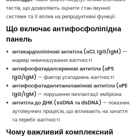
тестів, що дозволяють оцінити стан імунної
системи та її вплив на репродуктивні функції.
Що включає антифосфоліпідна
панель
антикардіоліпінові антитіла (αCL IgG/IgM)
—
маркер невиношування вагітності
антифосфатидилсеринові антитіла (αPS
IgG/IgM)
— фактор ускладнень вагітності
антифосфатидилетаноламінові антитіла (αPE
IgG/IgM)
— порушення імплантації ембріона
антитіла до ДНК (ssDNA та dsDNA)
— показник
аутоімунних процесів, що впливають на зачаття
та перебіг вагітності
Чому важливий комплексний