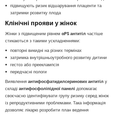
підвищують ризик відшарування плаценти та
затримки розвитку плода
Клінічні прояви у жінок
Жінки з підвищеним рівнем
αPS антитіл
частіше
стикаються з такими ускладненнями:
повторні викидні на різних термінах
затримка внутрішньоутробного розвитку дитини
гестоз або прееклампсія
передчасні пологи
Виявлення
антифосфатидилсеринових антитіл
у
складі
антифосфоліпідної панелі
допомагає
своєчасно ідентифікувати групу ризику серед жінок
із репродуктивними проблемами. Така інформація
дозволяє лікарю розробити план ведення