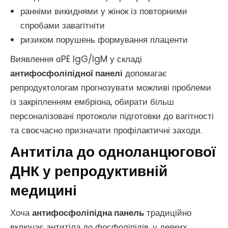
ранніми викиднями у жінок із повторними
спробами завагітніти
ризиком порушень формування плаценти
Виявлення αPE IgG/IgM у складі
антифосфоліпідної панелі
допомагає
репродуктологам прогнозувати можливі проблеми
із закріпленням ембріона, обирати більш
персоналізовані протоколи підготовки до вагітності
та своєчасно призначати профілактичні заходи.
Антитіла до одноланцюгової
ДНК у репродуктивній
медицині
Хоча
антифосфоліпідна панель
традиційно
включає антитіла до фосфоліпідів, у деяких