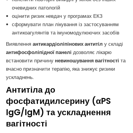
очевидних патологій
оцінити ризик невдач у програмах ЕКЗ
сформувати план лікування із застосуванням
антикоагулянтів та імуномодулюючих засобів
Виявлення
антикардіоліпінових антитіл
у складі
антифосфоліпідної панелі
дозволяє лікарю
встановити причину
невиношування вагітності
та
вчасно призначити терапію, яка знижує ризики
ускладнень.
Антитіла до
фосфатидилсерину (αPS
IgG/IgM) та ускладнення
вагітності