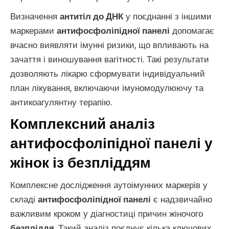
Визначення
антитіл до ДНК
у поєднанні з іншими
маркерами
антифосфоліпідної панелі
допомагає
вчасно виявляти імунні ризики, що впливають на
зачаття і виношування вагітності. Такі результати
дозволяють лікарю сформувати індивідуальний
план лікування, включаючи імуномодулюючу та
антикоагулянтну терапію.
Комплексний аналіз
антифосфоліпідної панелі у
жінок із безпліддям
Комплексне дослідження аутоімунних маркерів у
складі
антифосфоліпідної панелі
є надзвичайно
важливим кроком у діагностиці причин жіночого
безпліддя
. Такий аналіз поєднує кілька ключових