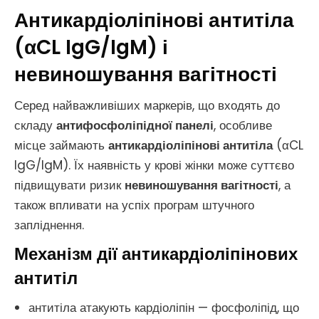
Антикардіоліпінові антитіла
(αCL IgG/IgM) і
невиношування вагітності
Серед найважливіших маркерів, що входять до
складу
антифосфоліпідної панелі
, особливе
місце займають
антикардіоліпінові антитіла
(αCL
IgG/IgM). Їх наявність у крові жінки може суттєво
підвищувати ризик
невиношування вагітності
, а
також впливати на успіх програм штучного
запліднення.
Механізм дії антикардіоліпінових
антитіл
антитіла атакують кардіоліпін — фосфоліпід, що