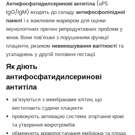
Антифосфатидилсеринові антитіла
(αPS
IgG/IgM) входять до складу
антифосфоліпідної
панелі
і є важливим маркером для оцінки
імунологічних причин репродуктивних проблем у
жінок. Вони пов’язані з порушенням функції
плаценти, ризиком
невиношування вагітності
та
ускладнень у другій половині гестації.
Як діють
антифосфатидилсеринові
антитіла
зв’язуються з мембранами клітин, що
вистилають судини плаценти
провокують активацію системи згортання крові
та утворення мікротромбів
обмежують кровопостачання ембріона та плода