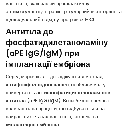
вагітності, включаючи профілактичну
антикоагулянтну терапію, регулярний моніторинг та
індивідуальний підхід у програмах
ЕКЗ
.
Антитіла до
фосфатидилетаноламіну
(αPE IgG/IgM) при
імплантації ембріона
Серед маркерів, які досліджуються у складі
антифосфоліпідної панелі
, особливу увагу
привертають
антифосфатидилетаноламінові
антитіла
(αPE IgG/IgM). Вони безпосередньо
впливають на процеси, що відбуваються на
найраніших етапах вагітності, зокрема на
імплантацію ембріона
.