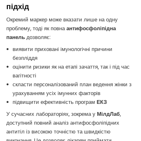
підхід
Окремий маркер може вказати лише на одну
проблему, тоді як повна
антифосфоліпідна
панель
дозволяє:
виявити приховані імунологічні причини
безпліддя
оцінити ризики як на етапі зачаття, так і під час
вагітності
скласти персоналізований план ведення жінки з
урахуванням усіх імунних факторів
підвищити ефективність програм
ЕКЗ
У сучасних лабораторіях, зокрема у
МілдЛаб
,
доступний повний аналіз антифосфоліпідних
антитіл із високою точністю та швидкістю
виконання. Це дозволяє лікарям приймати