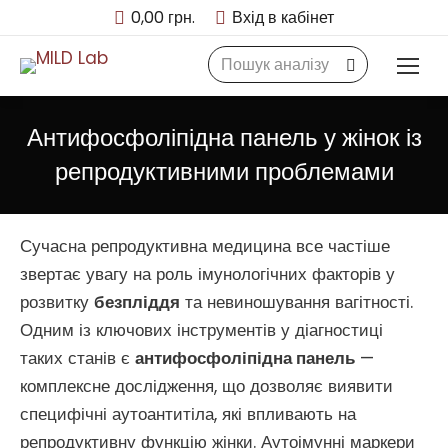
0,00
грн.
Вхід в кабінет
Search:
Антифосфоліпідна панель у жінок із
репродуктивними проблемами
Сучасна репродуктивна медицина все частіше
звертає увагу на роль імунологічних факторів у
розвитку
безпліддя
та невиношування вагітності.
Одним із ключових інструментів у діагностиці
таких станів є
антифосфоліпідна панель
—
комплексне дослідження, що дозволяє виявити
специфічні аутоантитіла, які впливають на
репродуктивну функцію жінки. Аутоімунні маркери