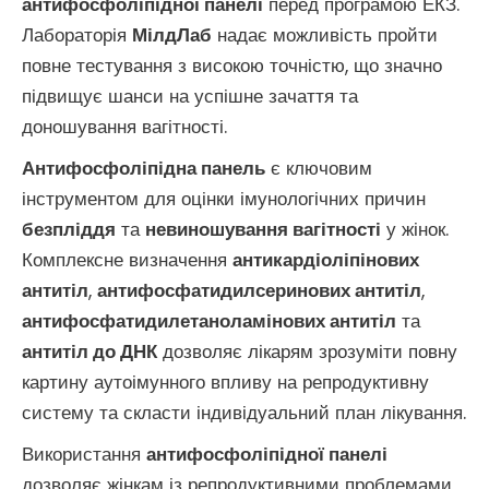
антифосфоліпідної панелі
перед програмою ЕКЗ.
Лабораторія
МілдЛаб
надає можливість пройти
повне тестування з високою точністю, що значно
підвищує шанси на успішне зачаття та
доношування вагітності.
Антифосфоліпідна панель
є ключовим
інструментом для оцінки імунологічних причин
безпліддя
та
невиношування вагітності
у жінок.
Комплексне визначення
антикардіоліпінових
антитіл
,
антифосфатидилсеринових антитіл
,
антифосфатидилетаноламінових антитіл
та
антитіл до ДНК
дозволяє лікарям зрозуміти повну
картину аутоімунного впливу на репродуктивну
систему та скласти індивідуальний план лікування.
Використання
антифосфоліпідної панелі
дозволяє жінкам із репродуктивними проблемами