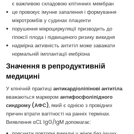
є важливою складовою клітинних мембран
це провокує імунне запалення і формування
мікротромбів у судинах плаценти
порушення мікроциркуляції призводить до
гіпоксії плода і підвищеного ризику викидня
надмірна активність антитіл може заважати
нормальній імплантації ембріона
Значення в репродуктивній
медицині
У клінічній практиці
антикардіоліпінові антитіла
вважаються маркером
антифосфоліпідного
синдрому (АФС)
, який є однією з провідних
причин втрати вагітності на ранніх термінах.
Виявлення αCL IgG/IgM допомагає:
пояснити повторні викидні у жінок без інших