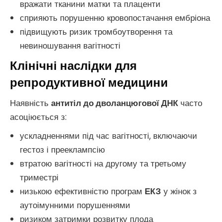
вражати тканини матки та плаценти
сприяють порушенню кровопостачання ембріона
підвищують ризик тромбоутворення та
невиношування вагітності
Клінічні наслідки для
репродуктивної медицини
Наявність
антитіл до дволанцюгової ДНК
часто
асоціюється з:
ускладненнями під час вагітності, включаючи
гестоз і прееклампсію
втратою вагітності на другому та третьому
триместрі
низькою ефективністю програм
ЕКЗ
у жінок з
аутоімунними порушеннями
ризиком затримки розвитку плода