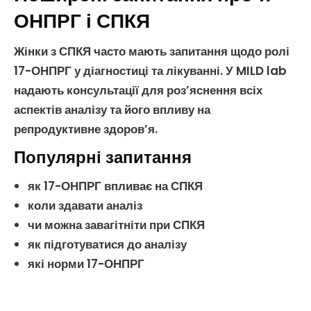
ОНПРГ і СПКЯ
Жінки з
СПКЯ
часто мають запитання щодо ролі
17-ОНПРГ
у діагностиці та лікуванні. У MILD lab
надають консультації для роз’яснення всіх
аспектів аналізу та його впливу на
репродуктивне здоров’я
.
Популярні запитання
як
17-ОНПРГ
впливає на
СПКЯ
коли здавати аналіз
чи можна завагітніти при
СПКЯ
як підготуватися до аналізу
які норми
17-ОНПРГ