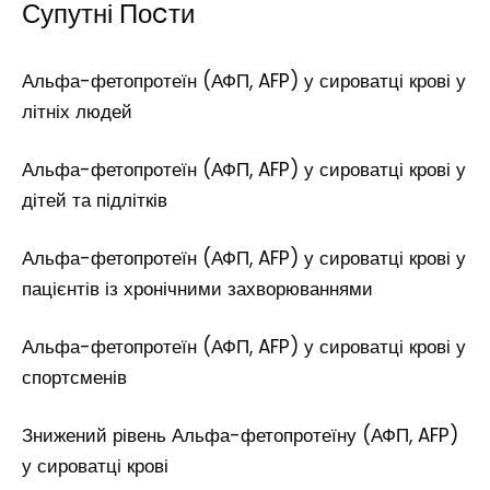
Супутні Поcти
Альфа-фетопротеїн (АФП, AFP) у сироватці крові у
літніх людей
Альфа-фетопротеїн (АФП, AFP) у сироватці крові у
дітей та підлітків
Альфа-фетопротеїн (АФП, AFP) у сироватці крові у
пацієнтів із хронічними захворюваннями
Альфа-фетопротеїн (АФП, AFP) у сироватці крові у
спортсменів
Знижений рівень Альфа-фетопротеїну (АФП, AFP)
у сироватці крові