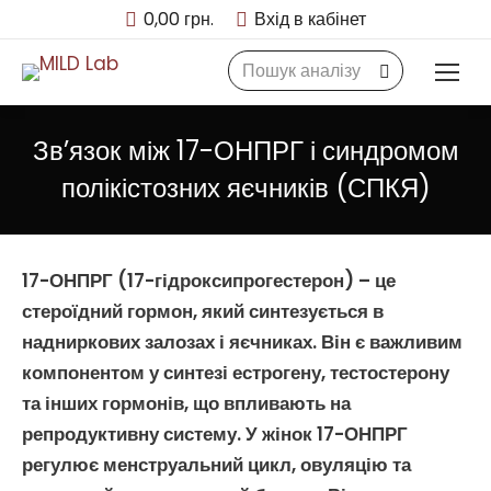
0,00
грн.
Вхід в кабінет
Search:
Зв’язок між 17-ОНПРГ і синдромом
полікістозних яєчників (СПКЯ)
17-ОНПРГ
(17-гідроксипрогестерон) – це
стероїдний гормон, який синтезується в
надниркових залозах і яєчниках. Він є важливим
компонентом у синтезі
естрогену
,
тестостерону
та інших гормонів, що впливають на
репродуктивну систему
. У жінок
17-ОНПРГ
регулює
менструальний цикл
,
овуляцію
та