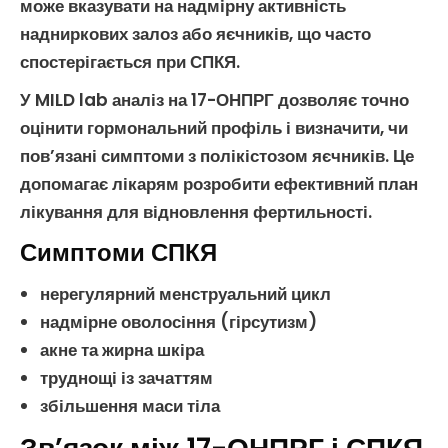
може вказувати на надмірну активність
надниркових залоз або яєчників, що часто
спостерігається при
СПКЯ
.
У MILD lab аналіз на
17-ОНПРГ
дозволяє точно
оцінити гормональний профіль і визначити, чи
пов’язані симптоми з
полікістозом яєчників
. Це
допомагає лікарям розробити ефективний план
лікування для відновлення
фертильності
.
Симптоми СПКЯ
нерегулярний
менструальний цикл
надмірне оволосіння (гірсутизм)
акне та жирна шкіра
труднощі із
зачаттям
збільшення маси тіла