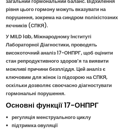
загальний
гормональний баланс
. Відхилення
рівня цього гормону можуть вказувати на
порушення, зокрема на
синдром полікістозних
яєчників
(
СПКЯ
).
У MILD lab, Міжнародному Інституті
Лабораторної Діагностики, проводять
високоточний
аналіз 17-ОНПРГ
, щоб оцінити
стан
репродуктивного здоров’я
та виявити
можливі причини
безпліддя
. Цей аналіз є
ключовим для жінок із підозрою на
СПКЯ
,
оскільки дозволяє своєчасно діагностувати
гормональні порушення.
Основні функції 17-ОНПРГ
регуляція
менструального циклу
підтримка
овуляції