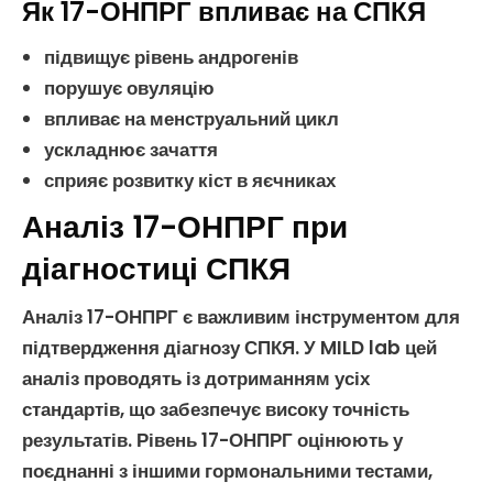
Як 17-ОНПРГ впливає на СПКЯ
підвищує рівень
андрогенів
порушує
овуляцію
впливає на
менструальний цикл
ускладнює
зачаття
сприяє розвитку кіст в яєчниках
Аналіз 17-ОНПРГ при
діагностиці СПКЯ
Аналіз 17-ОНПРГ
є важливим інструментом для
підтвердження діагнозу
СПКЯ
. У MILD lab цей
аналіз проводять із дотриманням усіх
стандартів, що забезпечує високу точність
результатів. Рівень
17-ОНПРГ
оцінюють у
поєднанні з іншими гормональними тестами,