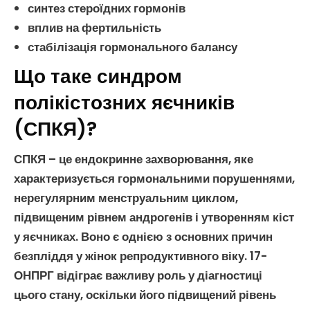
синтез
стероїдних гормонів
вплив на
фертильність
стабілізація
гормонального балансу
Що таке синдром
полікістозних яєчників
(СПКЯ)?
СПКЯ
– це ендокринне захворювання, яке
характеризується гормональними порушеннями,
нерегулярним
менструальним циклом
,
підвищеним рівнем
андрогенів
і утворенням кіст
у яєчниках. Воно є однією з основних причин
безпліддя
у жінок репродуктивного віку.
17-
ОНПРГ
відіграє важливу роль у діагностиці
цього стану, оскільки його підвищений рівень