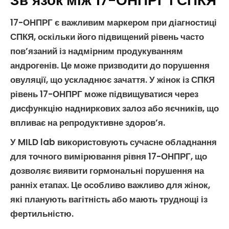
Зв’язок між 17-ОНПРГ і СПКЯ
17-ОНПРГ
є важливим маркером при діагностиці
СПКЯ
, оскільки його підвищений рівень часто
пов’язаний із надмірним продукуванням
андрогенів
. Це може призводити до порушення
овуляції
, що ускладнює
зачаття
. У жінок із
СПКЯ
рівень
17-ОНПРГ
може підвищуватися через
дисфункцію надниркових залоз або яєчників, що
впливає на
репродуктивне здоров’я
.
У MILD lab використовують сучасне обладнання
для точного вимірювання рівня
17-ОНПРГ
, що
дозволяє виявити гормональні порушення на
ранніх етапах. Це особливо важливо для жінок,
які планують
вагітність
або мають труднощі із
фертильністю
.