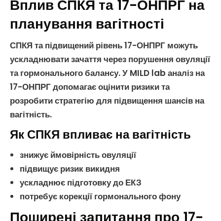
Вплив СПКЯ та 17-ОНПРГ на
планування вагітності
СПКЯ
та підвищений рівень
17-ОНПРГ
можуть
ускладнювати
зачаття
через порушення
овуляції
та
гормонального балансу
. У MILD lab аналіз на
17-ОНПРГ
допомагає оцінити ризики та
розробити стратегію для підвищення шансів на
вагітність
.
Як СПКЯ впливає на вагітність
знижує ймовірність
овуляції
підвищує ризик викидня
ускладнює підготовку до
ЕКЗ
потребує корекції
гормонального фону
Поширені запитання про 17-