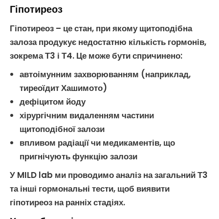
Гіпотиреоз
Гіпотиреоз – це стан, при якому
щитоподібна
залоза
продукує недостатню кількість
гормонів
,
зокрема
Т3
і
Т4
. Це може бути спричинено:
автоімунним захворюванням (наприклад,
тиреоїдит Хашимото)
дефіцитом йоду
хірургічним видаленням частини
щитоподібної залози
впливом радіації чи медикаментів, що
пригнічують функцію залози
У MILD lab ми проводимо
аналіз на загальний Т3
та інші
гормональні тести
, щоб виявити
гіпотиреоз
на ранніх стадіях.