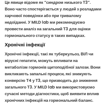
Це явище відоме як “синдром низького Т3”.
Воно часто спостерігається у людей з
розладами
харчової поведінки
або при тривалому
недоїданні. У MILD lab ми рекомендуємо
провести
аналіз на загальний Т3
для оцінки
гормонального статусу в таких випадках.
Хронічні інфекції
Хронічні інфекції
, такі як туберкульоз, ВІЛ чи
вірусні гепатити, можуть впливати на
метаболізм
гормонів щитоподібної залози
. Вони
викликають запальні процеси, які знижують
конверсію
Т4
у
Т3
, що призводить до
зниження
загального Т3
. У MILD lab ми використовуємо
сучасні методи
діагностики
, щоб виявити вплив
хронічних інфекцій
на гормональний баланс.