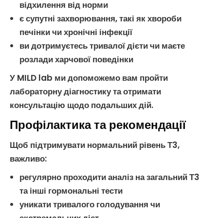
відхилення від норми
є супутні захворювання, такі як
хвороби
печінки
чи
хронічні інфекції
ви дотримуєтесь тривалої дієти чи маєте
розлади харчової поведінки
У MILD lab ми допоможемо вам пройти
лабораторну діагностику
та отримати
консультацію щодо подальших дій.
Профілактика та рекомендації
Щоб підтримувати нормальний рівень
Т3
,
важливо:
регулярно проходити
аналіз на загальний Т3
та інші
гормональні тести
уникати тривалого
голодування
чи