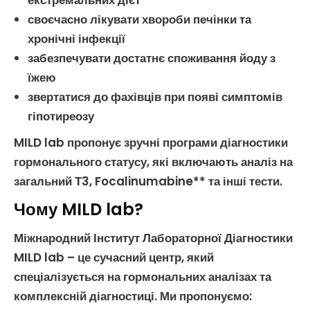
екстремальних дієт
своєчасно лікувати
хвороби печінки
та
хронічні інфекції
забезпечувати достатнє споживання йоду з
їжею
звертатися до фахівців при появі симптомів
гіпотиреозу
MILD lab пропонує зручні програми
діагностики
гормонального статусу
, які включають
аналіз на
загальний Т3
, Focalinumabine** та інші тести.
Чому MILD lab?
Міжнародний Інститут Лабораторної Діагностики
MILD lab – це сучасний центр, який
спеціалізується на
гормональних аналізах
та
комплексній діагностиці. Ми пропонуємо: