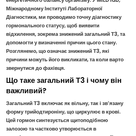
енергетичного балансу організму. У MILD lab,
Міжнародному Інституті Лабораторної
Діагностики, ми проводимо точну
діагностику
гормонального статусу
, щоб виявити
відхилення, зокрема
знижений загальний Т3
, та
допомогти у визначенні причин цього стану.
Розглянемо, що означає
знижений Т3
, які
причини можуть його викликати, та коли варто
звернутися до фахівця.
Що таке загальний Т3 і чому він
важливий?
Загальний
Т3
включає як вільну, так і зв’язану
форму
трийодтироніну
, що циркулює в крові.
Цей
гормон
синтезується щитоподібною
залозою та частково утворюється в