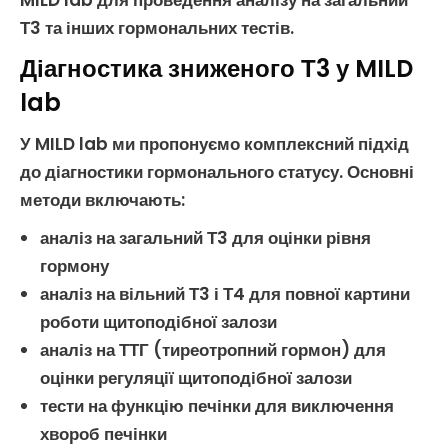
MILD lab для проведення
аналізу на загальний
Т3
та інших
гормональних тестів
.
Діагностика зниженого Т3 у MILD
lab
У MILD lab ми пропонуємо комплексний підхід
до
діагностики гормонального статусу
. Основні
методи включають:
аналіз на загальний Т3
для оцінки рівня
гормону
аналіз на вільний Т3
і
Т4
для повної картини
роботи щитоподібної залози
аналіз на ТТГ
(тиреотропний гормон) для
оцінки регуляції щитоподібної залози
тести на функцію печінки для виключення
хвороб печінки