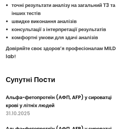
точні результати
аналізу на загальний Т3
та
інших тестів
швидке виконання аналізів
консультації з інтерпретації результатів
комфортні умови для здачі аналізів
Довіряйте своє здоров’я професіоналам MILD
lab!
Супутні Поcти
Альфа-фетопротеїн (АФП, AFP) у сироватці
крові у літніх людей
31.10.2025
Альфа-фетопротеїн (АФП, AFP) у сироватці