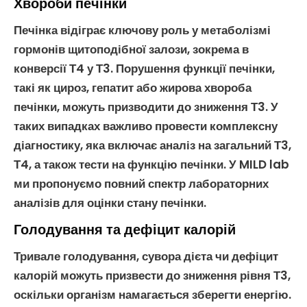
Хвороби печінки
Печінка відіграє ключову роль у метаболізмі
гормонів щитоподібної залози
, зокрема в
конверсії
Т4
у
Т3
. Порушення функції печінки,
такі як
цироз
,
гепатит
або жирова хвороба
печінки, можуть призводити до
зниження Т3
. У
таких випадках важливо провести комплексну
діагностику
, яка включає
аналіз на загальний Т3
,
Т4
, а також тести на функцію печінки. У MILD lab
ми пропонуємо повний спектр
лабораторних
аналізів
для оцінки стану печінки.
Голодування та дефіцит калорій
Тривале
голодування
, сувора дієта чи дефіцит
калорій можуть призвести до зниження рівня
Т3
,
оскільки організм намагається зберегти енергію.