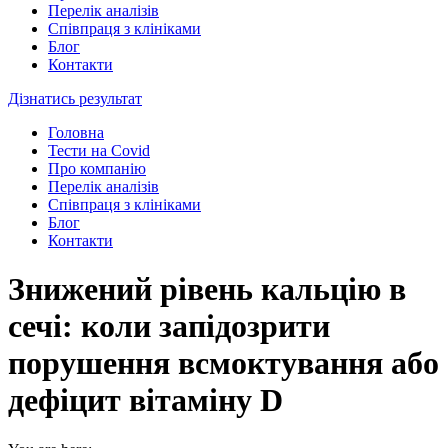
Перелік аналізів
Співпраця з клініками
Блог
Контакти
Дізнатись результат
Головна
Тести на Covid
Про компанію
Перелік аналізів
Співпраця з клініками
Блог
Контакти
Знижений рівень кальцію в
сечі: коли запідозрити
порушення всмоктування або
дефіцит вітаміну D