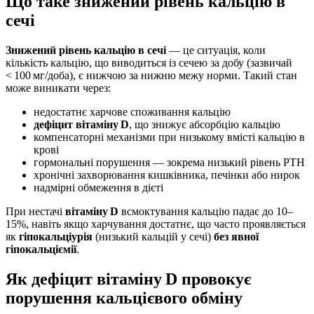
Що таке знижений рівень кальцію в
сечі
Знижений рівень кальцію в сечі
— це ситуація, коли
кількість кальцію, що виводиться із сечею за добу (зазвичай
< 100 мг/доба), є нижчою за нижню межу норми. Такий стан
може виникати через:
недостатнє харчове споживання кальцію
дефіцит вітаміну D
, що знижує абсорбцію кальцію
компенсаторні механізми при низькому вмісті кальцію в
крові
гормональні порушення — зокрема низький рівень PTH
хронічні захворювання кишківника, печінки або нирок
надмірні обмеження в дієті
При нестачі
вітаміну D
всмоктування кальцію падає до 10–
15%, навіть якщо харчування достатнє, що часто проявляється
як
гіпокальціурія
(низький кальцій у сечі)
без явної
гіпокальціємії
.
Як дефіцит вітаміну D провокує
порушення кальцієвого обміну