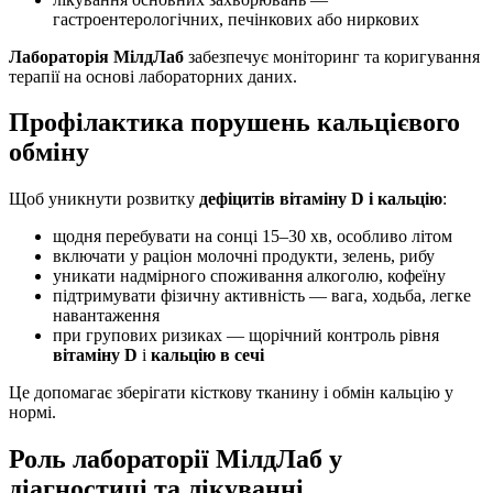
гастроентерологічних, печінкових або ниркових
Лабораторія МілдЛаб
забезпечує моніторинг та коригування
терапії на основі лабораторних даних.
Профілактика порушень кальцієвого
обміну
Щоб уникнути розвитку
дефіцитів вітаміну D і кальцію
:
щодня перебувати на сонці 15–30 хв, особливо літом
включати у раціон молочні продукти, зелень, рибу
уникати надмірного споживання алкоголю, кофеїну
підтримувати фізичну активність — вага, ходьба, легке
навантаження
при групових ризиках — щорічний контроль рівня
вітаміну D
і
кальцію в сечі
Це допомагає зберігати кісткову тканину і обмін кальцію у
нормі.
Роль лабораторії МілдЛаб у
діагностиці та лікуванні