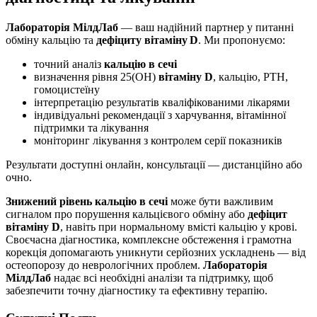
Лабораторія МілдЛаб
— ваш надійний партнер у питанні
обміну кальцію та
дефіциту вітаміну D
. Ми пропонуємо:
точний аналіз
кальцію в сечі
визначення рівня 25(OH)
вітаміну D
, кальцію, PTH,
гомоцистеїну
інтерпретацію результатів кваліфікованими лікарями
індивідуальні рекомендації з харчування, вітамінної
підтримки та лікування
моніторинг лікування з контролем серії показників
Результати доступні онлайн, консультації — дистанційно або
очно.
Знижений рівень кальцію в сечі
може бути важливим
сигналом про порушення кальцієвого обміну або
дефіцит
вітаміну D
, навіть при нормальному вмісті кальцію у крові.
Своєчасна діагностика, комплексне обстеження і грамотна
корекція допомагають уникнути серйозних ускладнень — від
остеопорозу до неврологічних проблем.
Лабораторія
МілдЛаб
надає всі необхідні аналізи та підтримку, щоб
забезпечити точну діагностику та ефективну терапію.