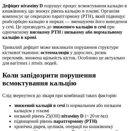
Дефіцит вітаміну D
порушує процес всмоктування кальцію в
кишківнику, що знижує рівень кальцію в плазмі. Організм
компенсує це секрецією паратгормону (PTH), який підвищує
реабсорбцію кальцію в нирках — зменшуючи його виведення
у сечі. Це призводить до
зниженого кальцію в сечі
при
одночасному
високому PTH
і
низькому або нормальному
кальцію в крові
.
Тривалий дефіцит може викликати порушення структури
кісткової тканини:
остеомаляція
у дорослих, ризик
переломів, знижена щільність кісток. Особливо це актуально
для вагітних і літніх людей.
Коли запідозрити порушення
всмоктування кальцію
Слід звернутися до лікаря при комбінації таких факторів:
знижений кальцій в сечі
із нормальним або низьким
кальцієм у плазмі
низький рівень 25(OH)
вітаміну D
(< 20 нг/мл)
підвищений рівень
паратгормону (PTH)
хронічна діарея, целіакія, операції на кишківнику