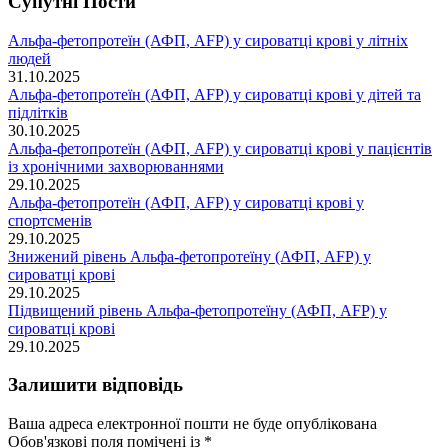
Супутні Поcти
Альфа-фетопротеїн (АФП, AFP) у сироватці крові у літніх
людей
31.10.2025
Альфа-фетопротеїн (АФП, AFP) у сироватці крові у дітей та
підлітків
30.10.2025
Альфа-фетопротеїн (АФП, AFP) у сироватці крові у пацієнтів
із хронічними захворюваннями
29.10.2025
Альфа-фетопротеїн (АФП, AFP) у сироватці крові у
спортсменів
29.10.2025
Знижений рівень Альфа-фетопротеїну (АФП, AFP) у
сироватці крові
29.10.2025
Підвищений рівень Альфа-фетопротеїну (АФП, AFP) у
сироватці крові
29.10.2025
Залишити відповідь
Ваша адреса електронної пошти не буде опублікована
Обов'язкові поля помічені із
*