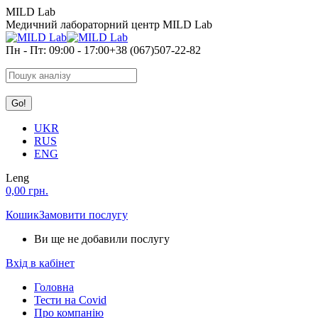
Skip
MILD Lab
to
Медичний лабораторний центр MILD Lab
content
Пн - Пт: 09:00 - 17:00
+38 (067)507-22-82
Search:
UKR
RUS
ENG
Leng
0,00
грн.
Кошик
Замовити послугу
Ви ще не добавили послугу
Вхід в кабінет
Головна
Тести на Covid
Про компанію