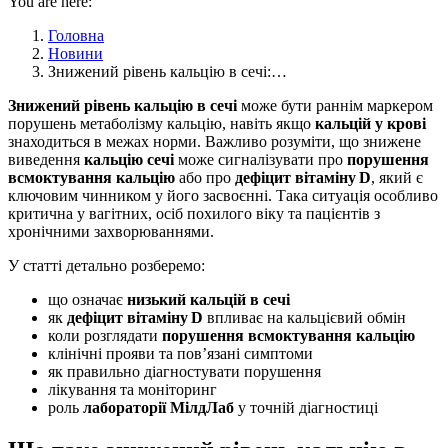
You are here:
Головна
Новини
Знижений рівень кальцію в сечі:…
Знижений рівень кальцію в сечі
може бути раннім маркером
порушень метаболізму кальцію, навіть якщо
кальцій у крові
знаходиться в межах норми. Важливо розуміти, що знижене
виведення
кальцію сечі
може сигналізувати про
порушення
всмоктування кальцію
або про
дефіцит вітаміну D
, який є
ключовим чинником у його засвоєнні. Така ситуація особливо
критична у вагітних, осіб похилого віку та пацієнтів з
хронічними захворюваннями.
У статті детально розберемо:
що означає
низький кальцій в сечі
як
дефіцит вітаміну D
впливає на кальцієвий обмін
коли розглядати
порушення всмоктування кальцію
клінічні прояви та пов’язані симптоми
як правильно діагностувати порушення
лікування та моніторинг
роль
лабораторії МілдЛаб
у точній діагностиці