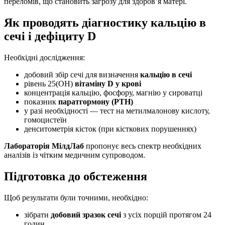
переломів, що становить загрозу для здоров’я матері.
Як проводять діагностику кальцію в
сечі і дефіциту D
Необхідні дослідження:
добовий збір сечі для визначення
кальцію в сечі
рівень 25(OH)
вітаміну D у крові
концентрація кальцію, фосфору, магнію у сироватці
показник
паратгормону (PTH)
у разі необхідності — тест на метилмалонову кислоту,
гомоцистеїн
денситометрія кісток (при кісткових порушеннях)
Лабораторія МілдЛаб
пропонує весь спектр необхідних
аналізів із чітким медичним супроводом.
Підготовка до обстеження
Щоб результати були точними, необхідно:
зібрати
добовий зразок сечі
з усіх порцій протягом 24
годин