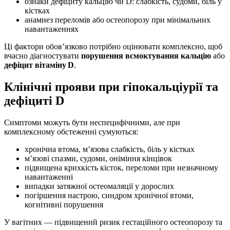
ознаки дефіциту кальцію чи D: слабкість, судоми, біль у
кістках
анамнез переломів або остеопорозу при мінімальних
навантаженнях
Ці фактори обов’язково потрібно оцінювати комплексно, щоб
вчасно діагностувати
порушення всмоктування кальцію
або
дефіцит вітаміну D
.
Клінічні прояви при гіпокальціурії та
дефіциті D
Симптоми можуть бути неспецифічними, але при
комплексному обстеженні сумуються:
хронічна втома, м’язова слабкість, біль у кістках
м’язові спазми, судоми, оніміння кінцівок
підвищена крихкість кісток, переломи при незначному
навантаженні
випадки затяжної остеомаляції у дорослих
погіршення настрою, синдром хронічної втоми,
когнітивні порушення
У вагітних — підвищений ризик гестаційного остеопорозу та