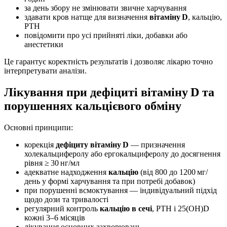
за день збору не змінювати звичне харчування
здавати кров натще для визначення
вітаміну D
, кальцію,
PTH
повідомити про усі прийняті ліки, добавки або
анестетики
Це гарантує коректність результатів і дозволяє лікарю точно
інтерпретувати аналізи.
Лікування при дефіциті вітаміну D та
порушеннях кальцієвого обміну
Основні принципи:
корекція
дефіциту вітаміну D
— призначення
холекальциферолу або ергокальциферолу до досягнення
рівня ≥ 30 нг/мл
адекватне надходження
кальцію
(від 800 до 1200 мг/
день у формі харчування та при потребі добавок)
при порушенні всмоктування — індивідуальний підхід
щодо дози та тривалості
регулярний контроль
кальцію в сечі
, PTH і 25(OH)D
кожні 3–6 місяців
лікування основних захворювань —