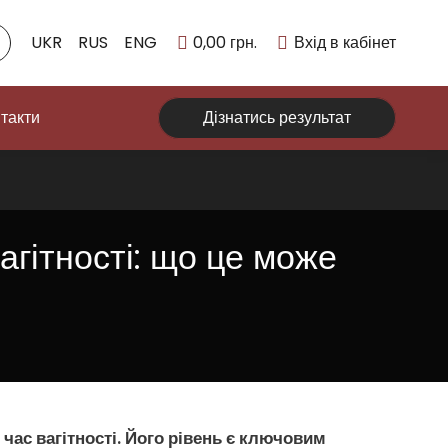
UKR
RUS
ENG
0,00
грн.
Вхід в кабінет
такти
Дізнатись результат
агітності: що це може
час вагітності. Його рівень є ключовим