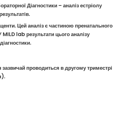
бораторної Діагностики –
аналіз естріолу
результатів.
центи. Цей аналіз є частиною
пренатального
У MILD lab результати цього аналізу
 діагностики
.
 зазвичай проводиться в другому триместрі
).