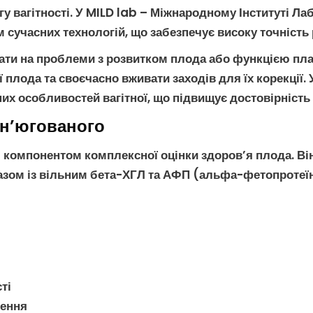
гу вагітності. У MILD lab – Міжнародному Інституті Ла
 сучасних технологій, що забезпечує
високу точність
ти на проблеми з розвитком плода або функцією пла
ї плода
та своєчасно вживати заходів для їх корекції. 
их особливостей вагітної, що підвищує
достовірність
он’югованого
компонентом комплексної оцінки здоров’я плода. Він
разом із
вільним бета-ХГЛ
та
АФП
(альфа-фетопротеїн
ті
ження