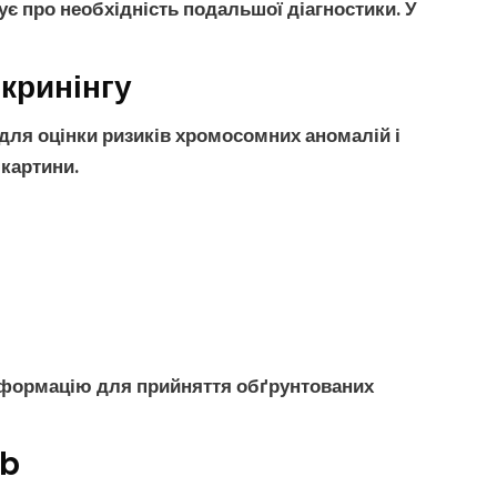
ує про необхідність подальшої діагностики. У
кринінгу
 для оцінки ризиків
хромосомних аномалій
і
 картини.
інформацію для прийняття обґрунтованих
ab