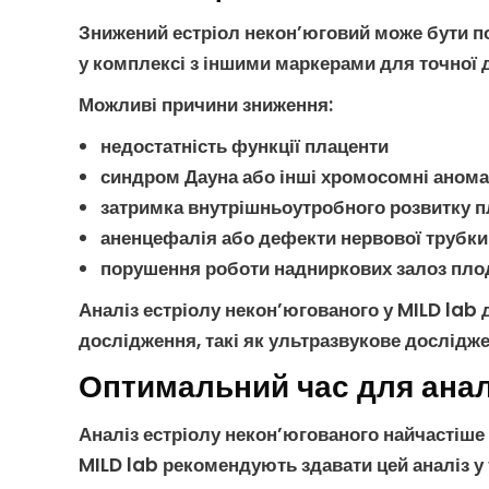
Знижений естріол некон’юговий
може бути по
у комплексі з іншими маркерами для точної д
Можливі причини зниження
:
недостатність функції плаценти
синдром Дауна
або інші
хромосомні анома
затримка внутрішньоутробного розвитку 
аненцефалія або дефекти нервової трубки
порушення роботи надниркових залоз пло
Аналіз естріолу некон’югованого
у MILD lab 
дослідження, такі як
ультразвукове дослідж
Оптимальний час для анал
Аналіз естріолу некон’югованого
найчастіше 
MILD lab рекомендують здавати цей аналіз у 