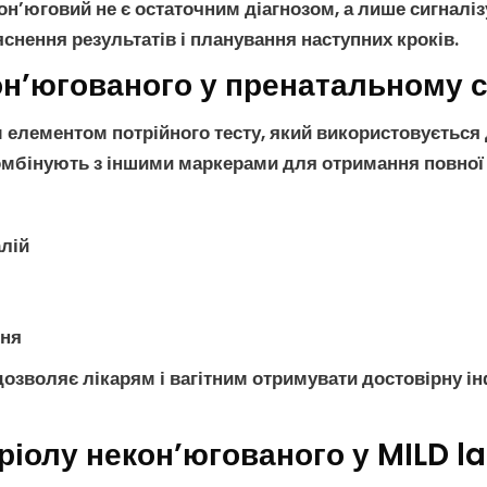
кон’юговий
не є остаточним діагнозом, а лише сигналіз
яснення результатів і планування наступних кроків.
он’югованого у пренатальному с
м елементом
потрійного тесту
, який використовується
 комбінують з іншими маркерами для отримання повної
лій
ння
дозволяє лікарям і вагітним отримувати достовірну 
тріолу некон’югованого у MILD l