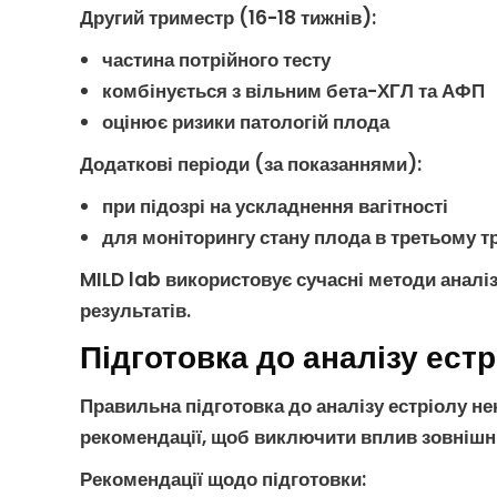
Другий триместр (16-18 тижнів)
:
частина
потрійного тесту
комбінується з
вільним бета-ХГЛ
та
АФП
оцінює ризики
патологій плода
Додаткові періоди (за показаннями)
:
при підозрі на
ускладнення вагітності
для моніторингу стану плода в третьому т
MILD lab використовує сучасні методи анал
результатів.
Підготовка до аналізу ест
Правильна підготовка до
аналізу естріолу н
рекомендації, щоб виключити вплив зовнішні
Рекомендації щодо підготовки
: