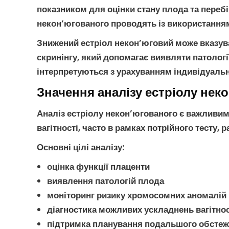
показником для оцінки стану плода та перебі
некон’югованого
проводять із використанням
Знижений естріол некон’юговий
може вказува
скринінгу
, який допомагає виявляти
патологі
інтерпретуються з урахуванням індивідуальн
Значення аналізу естріолу нек
Аналіз естріолу некон’югованого
є важливим 
вагітності, часто в рамках
потрійного тесту
, 
Основні цілі аналізу
:
оцінка функції плаценти
виявлення
патологій плода
моніторинг ризику
хромосомних аномалій
діагностика можливих
ускладнень вагітнос
підтримка планування подальшого обсте