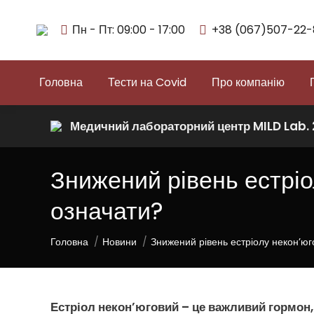
Пн - Пт: 09:00 - 17:00
+38 (067)507-22-
Головна
Тести на Covid
Про компанію
Медичний лабораторний центр MILD Lab.
Знижений рівень естріо
означати?
You are here:
Головна
Новини
Знижений рівень естріолу некон’юг
Естріол некон’юговий
– це важливий гормон,