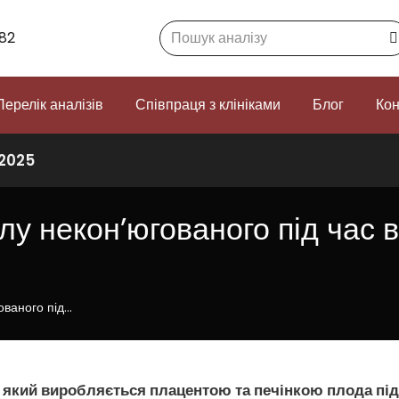
Search:
82
Перелік аналізів
Співпраця з клініками
Блог
Кон
 2025
лу некон’югованого під час в
ованого під…
 який виробляється плацентою та печінкою плода під 