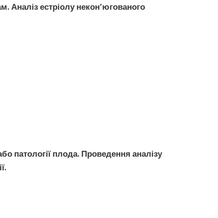
ам.
Аналіз естріолу некон’югованого
або
патології плода
. Проведення
аналізу
ї.