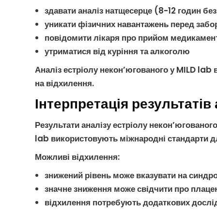
здавати аналіз натщесерце (8-12 годин без
уникати фізичних навантажень перед забо
повідомити лікаря про прийом медикамен
утриматися від куріння та алкоголю
Аналіз естріолу некон’югованого
у MILD lab 
на відхилення.
Інтерпретація результатів
Результати
аналізу естріолу некон’югованог
lab використовують міжнародні стандарти дл
Можливі відхилення
:
знижений рівень може вказувати на
синдр
значне зниження може свідчити про плаце
відхилення потребують додаткових дослід