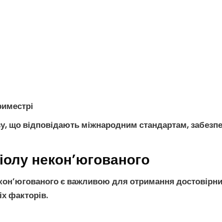
риместрі
ізу, що відповідають міжнародним стандартам, забез
ріолу некон’югованого
екон’югованого
є важливою для отримання достовірних 
х факторів.