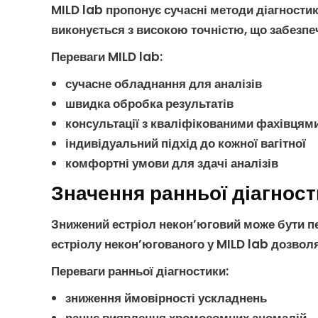
MILD lab пропонує сучасні методи
діагностик
виконується з високою точністю, що забезпеч
Переваги MILD lab
:
сучасне обладнання для аналізів
швидка обробка результатів
консультації з кваліфікованими фахівцям
індивідуальний підхід до кожної вагітної
комфортні умови для здачі аналізів
Значення ранньої діагност
Знижений естріол некон’юговий
може бути п
естріолу некон’югованого
у MILD lab дозволя
Переваги ранньої діагностики
:
зниження ймовірності ускладнень