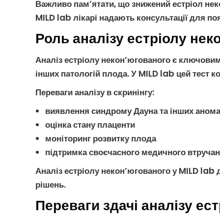
Важливо пам’ятати, що
знижений естріол не
MILD lab лікарі надають консультації для по
Роль аналізу естріолу нек
Аналіз естріолу некон’югованого
є ключови
інших
патологій плода
. У MILD lab цей тест
Переваги аналізу в скринінгу
:
виявлення
синдрому Дауна
та інших анома
оцінка стану плаценти
моніторинг розвитку плода
підтримка своєчасного медичного втруча
Аналіз естріолу некон’югованого
у MILD lab 
рішень.
Переваги здачі аналізу ес