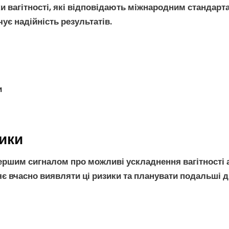
и вагітності
, які відповідають міжнародним стандарт
ує надійність результатів.
и
ики
ершим сигналом про можливі
ускладнення вагітності
є вчасно виявляти ці ризики та планувати подальші ді