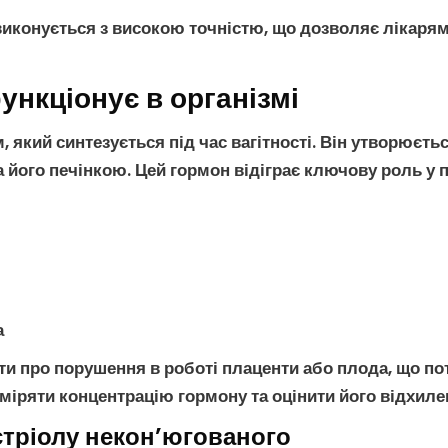
иконується з високою точністю, що дозволяє лікарям
ункціонує в організмі
 який синтезується під час вагітності. Він утворюєть
ого печінкою. Цей гормон відіграє ключову роль у пі
а
и про порушення в роботі плаценти або плода, що пот
іряти концентрацію гормону та оцінити його відхиле
тріолу некон’югованого