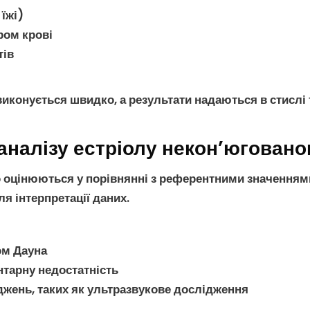
 їжі)
ром крові
тів
виконується швидко, а результати надаються в стислі
 аналізу естріолу некон’юговано
о
оцінюються у порівнянні з референтними значеннями, 
я інтерпретації даних.
ом Дауна
нтарну недостатність
жень, таких як
ультразвукове дослідження