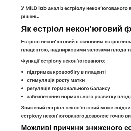
У MILD lab
аналіз естріолу некон’югованого
в
рішень.
Як естріол некон’юговий ф
Естріол некон’юговий
є основним естрогеном,
плацентою, наднирковими залозами плода та й
Функції естріолу некон’югованого
:
підтримка кровообігу в плаценті
стимуляція росту матки
регуляція гормонального балансу
забезпечення нормального розвитку плод
Знижений естріол некон’юговий
може свідчит
естріолу некон’югованого
дозволяє точно вим
Можливі причини зниженого ес