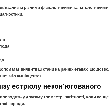
в’язаний із різними фізіологічними та патологічними
іагностики.
лії
плода
да
допомагає виявити ці стани на ранніх етапах, що дозв
ення
або
амніоцентез
.
ізу естріолу некон’югованого
проводять у другому триместрі вагітності, коли конце
такі періоди: