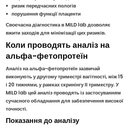
ризик передчасних пологів
порушення функції
плаценти
Своєчасна діагностика в MILD lab дозволяє
вжити заходів для мінімізації цих ризиків.
Коли проводять аналіз на
альфа-фетопротеїн
Аналіз на альфа-фетопротеїн
зазвичай
виконують у другому триместрі
вагітності
, між 15
і 20 тижнями, у рамках
скринінгу ІІ триместру
. У
MILD lab цей аналіз проводять із застосуванням
сучасного обладнання для забезпечення високої
точності.
Показання до аналізу