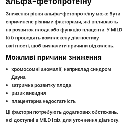
альфа-фетопротеїну
Зниження рівня
альфа-фетопротеїну
може бути
спричинене різними факторами, які впливають
на розвиток плода або функцію
плаценти
. У MILD
lab проводять комплексну
діагностику
вагітності
, щоб визначити причини відхилень.
Можливі причини зниження
хромосомні аномалії
, наприклад синдром
Дауна
затримка розвитку плода
ризик викидня
плацентарна недостатність
Ці фактори потребують додаткових обстежень,
які доступні в MILD lab, для уточнення діагнозу.