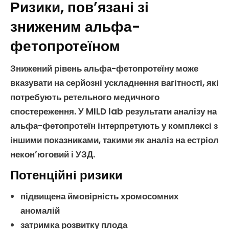
Ризики, пов’язані зі
зниженим альфа-
фетопротеїном
Знижений рівень
альфа-фетопротеїну
може
вказувати на серйозні ускладнення
вагітності
, які
потребують ретельного медичного
спостереження. У MILD lab результати
аналізу на
альфа-фетопротеїн
інтерпретують у комплексі з
іншими показниками, такими як
аналіз на естріол
некон’юговий
і
УЗД
.
Потенційні ризики
підвищена ймовірність
хромосомних
аномалій
затримка розвитку плода