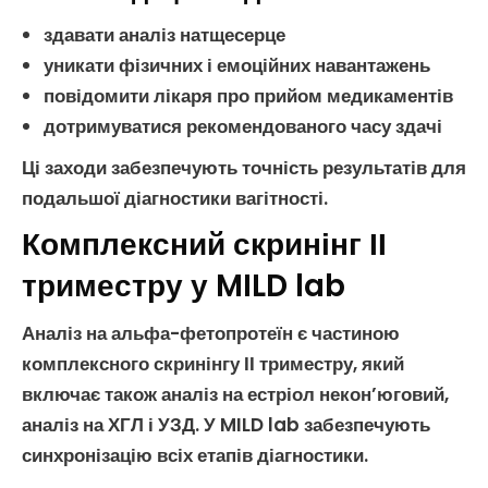
здавати аналіз натщесерце
уникати фізичних і емоційних навантажень
повідомити лікаря про прийом медикаментів
дотримуватися рекомендованого часу здачі
Ці заходи забезпечують точність результатів для
подальшої
діагностики вагітності
.
Комплексний скринінг ІІ
триместру у MILD lab
Аналіз на альфа-фетопротеїн
є частиною
комплексного
скринінгу ІІ триместру
, який
включає також
аналіз на естріол некон’юговий
,
аналіз на ХГЛ
і
УЗД
. У MILD lab забезпечують
синхронізацію всіх етапів діагностики.