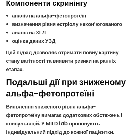
Компоненти скринінгу
аналіз на альфа-фетопротеїн
визначення рівня
естріолу некон’югованого
аналіз на
ХГЛ
оцінка даних
УЗД
Цей підхід дозволяє отримати повну картину
стану
вагітності
та виявити ризики на ранніх
етапах.
Подальші дії при зниженому
альфа-фетопротеїні
Виявлення зниженого рівня
альфа-
фетопротеїну
вимагає додаткових обстежень і
консультацій. У MILD lab пропонують
індивідуальний підхід до кожної пацієнтки.