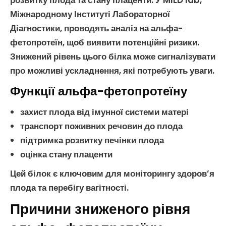
розвитку плода та стану
плаценти
. У MILD lab,
Міжнародному Інституті Лабораторної
Діагностики, проводять
аналіз на альфа-
фетопротеїн
, щоб виявити потенційні ризики.
Знижений рівень цього білка може сигналізувати
про можливі ускладнення, які потребують уваги.
Функції альфа-фетопротеїну
захист плода від імунної системи матері
транспорт поживних речовин до плода
підтримка розвитку печінки плода
оцінка стану
плаценти
Цей білок є ключовим для моніторингу здоров’я
плода та перебігу
вагітності
.
Причини зниженого рівня