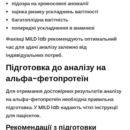
підозра на
хромосомні аномалії
оцінка ризику ускладнень
вагітності
багатоплідна
вагітність
попередні ускладнення в анамнезі
Фахівці MILD lab рекомендують оптимальний
час для здачі аналізу залежно від
індивідуальних потреб.
Підготовка до аналізу на
альфа-фетопротеїн
Для отримання достовірних результатів
аналізу
на альфа-фетопротеїн
необхідна правильна
підготовка. У MILD lab надають чіткі інструкції
для пацієнток.
Рекомендації з підготовки