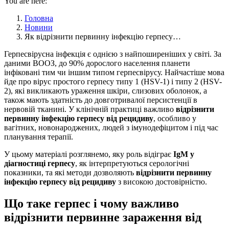
You are here:
Головна
Новини
Як відрізнити первинну інфекцію герпесу…
Герпесвірусна інфекція є однією з найпоширеніших у світі. За
даними ВООЗ, до 90% дорослого населення планети
інфіковані тим чи іншим типом герпесвірусу. Найчастіше мова
йде про вірус простого герпесу типу 1 (HSV-1) і типу 2 (HSV-
2), які викликають ураження шкіри, слизових оболонок, а
також мають здатність до довготривалої персистенції в
нервовій тканині. У клінічній практиці важливо
відрізнити
первинну інфекцію герпесу від рецидиву
, особливо у
вагітних, новонароджених, людей з імунодефіцитом і під час
планування терапії.
У цьому матеріалі розглянемо, яку роль відіграє
IgM у
діагностиці герпесу
, як інтерпретуються серологічні
показники, та які методи дозволяють
відрізнити первинну
інфекцію герпесу від рецидиву
з високою достовірністю.
Що таке герпес і чому важливо
відрізнити первинне зараження від