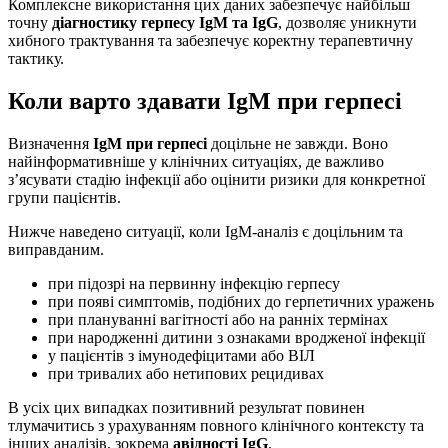
Комплексне використання цих даних забезпечує найбільш
точну
діагностику герпесу IgM та IgG
, дозволяє уникнути
хибного трактування та забезпечує коректну терапевтичну
тактику.
Коли варто здавати IgM при герпесі
Визначення
IgM при герпесі
доцільне не завжди. Воно
найінформативніше у клінічних ситуаціях, де важливо
з’ясувати стадію інфекції або оцінити ризики для конкретної
групи пацієнтів.
Нижче наведено ситуації, коли IgM-аналіз є доцільним та
виправданим.
при підозрі на первинну інфекцію герпесу
при появі симптомів, подібних до герпетичних уражень
при плануванні вагітності або на ранніх термінах
при народженні дитини з ознаками вродженої інфекції
у пацієнтів з імунодефіцитами або ВІЛ
при тривалих або нетипових рецидивах
В усіх цих випадках позитивний результат повинен
тлумачитись з урахуванням повного клінічного контексту та
інших аналізів, зокрема
авідності IgG
.