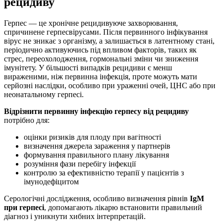
рецидиву
Герпес — це хронічне рецидивуюче захворювання,
спричинене герпесвірусами. Після первинного інфікування
вірус не зникає з організму, а залишається в латентному стані,
періодично активуючись під впливом факторів, таких як
стрес, переохолодження, гормональні зміни чи зниження
імунітету. У більшості випадків рецидиви є менш
вираженими, ніж первинна інфекція, проте можуть мати
серйозні наслідки, особливо при ураженні очей, ЦНС або при
неонатальному герпесі.
Відрізнити первинну інфекцію герпесу від рецидиву
потрібно для:
оцінки ризиків для плоду при вагітності
визначення джерела зараження у партнерів
формування правильного плану лікування
розуміння фази перебігу інфекції
контролю за ефективністю терапії у пацієнтів з
імунодефіцитом
Серологічні дослідження, особливо визначення рівнів
IgM
при герпесі
, допомагають лікарю встановити правильний
діагноз і уникнути хибних інтерпретацій.