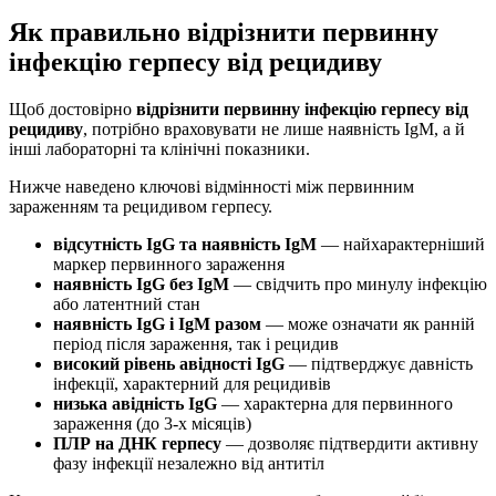
Як правильно відрізнити первинну
інфекцію герпесу від рецидиву
Щоб достовірно
відрізнити первинну інфекцію герпесу від
рецидиву
, потрібно враховувати не лише наявність IgM, а й
інші лабораторні та клінічні показники.
Нижче наведено ключові відмінності між первинним
зараженням та рецидивом герпесу.
відсутність IgG та наявність IgM
— найхарактерніший
маркер первинного зараження
наявність IgG без IgM
— свідчить про минулу інфекцію
або латентний стан
наявність IgG і IgM разом
— може означати як ранній
період після зараження, так і рецидив
високий рівень авідності IgG
— підтверджує давність
інфекції, характерний для рецидивів
низька авідність IgG
— характерна для первинного
зараження (до 3-х місяців)
ПЛР на ДНК герпесу
— дозволяє підтвердити активну
фазу інфекції незалежно від антитіл