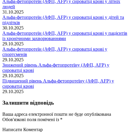
Альфа-фетопротеїн (АФП, AFP) у сироватці крові у літніх
людей
31.10.2025
Альфа-фетопротеїн (АФП, AFP) у сироватці крові у дітей та
підлітків
30.10.2025
Альфа-фетопротеїн (АФП, AFP) у сироватці крові у пацієнтів
із хронічними захворюваннями
29.10.2025
Альфа-фетопротеїн (АФП, AFP) у сироватці крові у
спортсменів
29.10.2025
Знижений рівень Альфа-фетопротеїну (АФП, AFP) у
сироватці крові
29.10.2025
Підвищений рівень Альфа-фетопротеїну (АФП, AFP) у
сироватці крові
29.10.2025
Залишити відповідь
Ваша адреса електронної пошти не буде опублікована
Обов'язкові поля помічені із
*
Написати Коментар