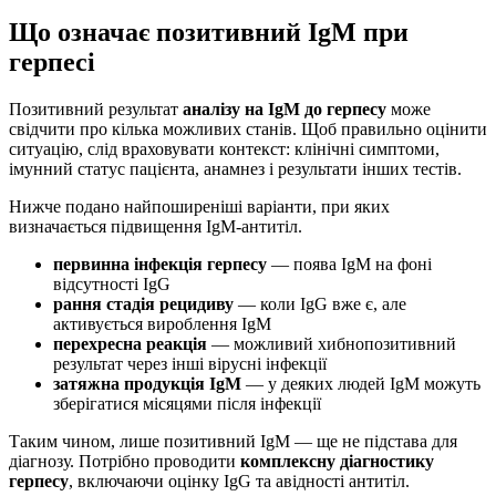
Що означає позитивний IgM при
герпесі
Позитивний результат
аналізу на IgM до герпесу
може
свідчити про кілька можливих станів. Щоб правильно оцінити
ситуацію, слід враховувати контекст: клінічні симптоми,
імунний статус пацієнта, анамнез і результати інших тестів.
Нижче подано найпоширеніші варіанти, при яких
визначається підвищення IgM-антитіл.
первинна інфекція герпесу
— поява IgM на фоні
відсутності IgG
рання стадія рецидиву
— коли IgG вже є, але
активується вироблення IgM
перехресна реакція
— можливий хибнопозитивний
результат через інші вірусні інфекції
затяжна продукція IgM
— у деяких людей IgM можуть
зберігатися місяцями після інфекції
Таким чином, лише позитивний IgM — ще не підстава для
діагнозу. Потрібно проводити
комплексну діагностику
герпесу
, включаючи оцінку IgG та авідності антитіл.