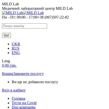
Skip
MILD Lab
to
Медичний лабораторний центр MILD Lab
content
Пн - Пт: 09:00 - 17:00
+38 (067)507-22-82
Search:
UKR
RUS
ENG
Leng
0,00
грн.
Кошик
Замовити послугу
Ви ще не добавили послугу
Вхід в кабінет
Головна
Тести на Covid
Про компанію