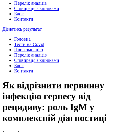
Перелік аналізів
Співпраця з клініками
Блог
Контакти
Дізнатись результат
Головна
Тести на Covid
Про компанію
Перелік аналізів
Співпраця з клініками
Блог
Контакти
Як відрізнити первинну
інфекцію герпесу від
рецидиву: роль IgM у
комплексній діагностиці