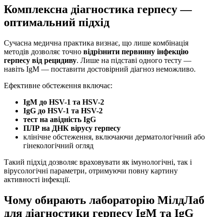
Комплексна діагностика герпесу —
оптимальний підхід
Сучасна медична практика визнає, що лише комбінація
методів дозволяє точно
відрізнити первинну інфекцію
герпесу від рецидиву
. Лише на підставі одного тесту —
навіть IgM — поставити достовірний діагноз неможливо.
Ефективне обстеження включає:
IgM до HSV-1 та HSV-2
IgG до HSV-1 та HSV-2
тест на авідність IgG
ПЛР на ДНК вірусу герпесу
клінічне обстеження, включаючи дерматологічний або
гінекологічний огляд
Такий підхід дозволяє враховувати як імунологічні, так і
вірусологічні параметри, отримуючи повну картину
активності інфекції.
Чому обирають лабораторію МілдЛаб
для діагностики герпесу IgM та IgG