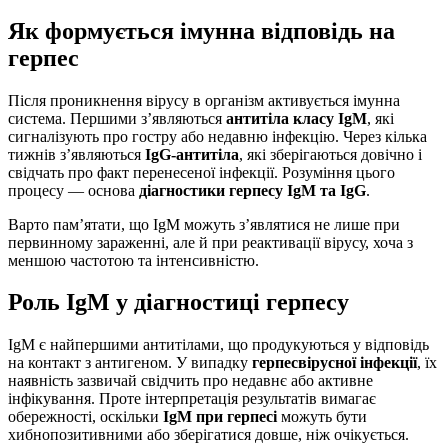
Як формується імунна відповідь на
герпес
Після проникнення вірусу в організм активується імунна
система. Першими з’являються
антитіла класу IgM
, які
сигналізують про гостру або недавню інфекцію. Через кілька
тижнів з’являються
IgG-антитіла
, які зберігаються довічно і
свідчать про факт перенесеної інфекції. Розуміння цього
процесу — основа
діагностики герпесу IgM та IgG
.
Варто пам’ятати, що IgM можуть з’являтися не лише при
первинному зараженні, але й при реактивації вірусу, хоча з
меншою частотою та інтенсивністю.
Роль IgM у діагностиці герпесу
IgM є найпершими антитілами, що продукуються у відповідь
на контакт з антигеном. У випадку
герпесвірусної інфекції
, їх
наявність зазвичай свідчить про недавнє або активне
інфікування. Проте інтерпретація результатів вимагає
обережності, оскільки
IgM при герпесі
можуть бути
хибнопозитивними або зберігатися довше, ніж очікується.