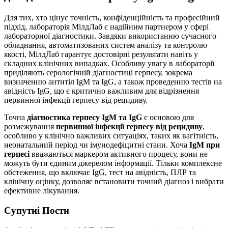
Для тих, хто цінує точність, конфіденційність та професійний
підхід, лабораторія МілдЛаб є надійним партнером у сфері
лабораторної діагностики. Завдяки використанню сучасного
обладнання, автоматизованих систем аналізу та контролю
якості, МілдЛаб гарантує достовірні результати навіть у
складних клінічних випадках. Особливу увагу в лабораторії
приділяють серологічній діагностиці герпесу, зокрема
визначенню антитіл IgM та IgG, а також проведенню тестів на
авідність IgG, що є критично важливим для відрізнення
первинної інфекції герпесу від рецидиву.
Точна
діагностика герпесу IgM та IgG
є основою для
розмежування
первинної інфекції герпесу від рецидиву
,
особливо у клінічно важливих ситуаціях, таких як вагітність,
неонатальний період чи імунодефіцитні стани. Хоча
IgM при
герпесі
вважаються маркером активного процесу, вони не
можуть бути єдиним джерелом інформації. Тільки комплексне
обстеження, що включає IgG, тест на авідність, ПЛР та
клінічну оцінку, дозволяє встановити точний діагноз і вибрати
ефективне лікування.
Супутні Поcти