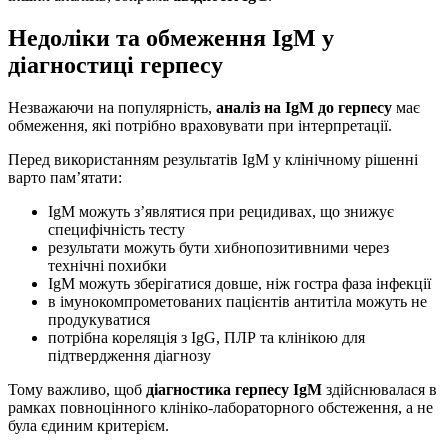
Недоліки та обмеження IgM у
діагностиці герпесу
Незважаючи на популярність,
аналіз на IgM до герпесу
має
обмеження, які потрібно враховувати при інтерпретації.
Перед використанням результатів IgM у клінічному рішенні
варто пам’ятати:
IgM можуть з’являтися при рецидивах, що знижує
специфічність тесту
результати можуть бути хибнопозитивними через
технічні похибки
IgM можуть зберігатися довше, ніж гостра фаза інфекції
в імунокомпрометованих пацієнтів антитіла можуть не
продукуватися
потрібна кореляція з IgG, ПЛР та клінікою для
підтвердження діагнозу
Тому важливо, щоб
діагностика герпесу IgM
здійснювалася в
рамках повноцінного клініко-лабораторного обстеження, а не
була єдиним критерієм.