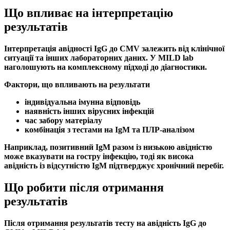
Що впливає на інтерпретацію
результатів
Інтерпретація
авідності IgG до CMV
залежить від клінічної
ситуації та інших лабораторних даних. У MILD lab
наголошують на комплексному підході до діагностики.
Фактори, що впливають на результати
індивідуальна імунна відповідь
наявність інших вірусних
інфекцій
час забору матеріалу
комбінація з тестами на
IgM
та
ПЛР-аналізом
Наприклад, позитивний
IgM
разом із
низькою авідністю
може вказувати на гостру
інфекцію
, тоді як
висока
авідність
із відсутністю
IgM
підтверджує хронічний перебіг.
Що робити після отримання
результатів
Після отримання результатів тесту на
авідність IgG до