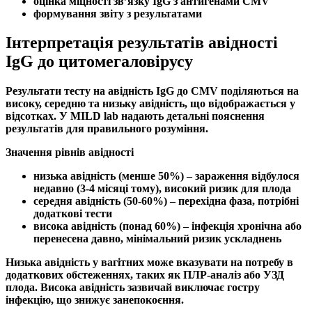
оцінка міцності зв’язку
IgG
з антигенами
CMV
формування звіту з результатами
Інтерпретація результатів авідності
IgG до цитомегаловірусу
Результати тесту на
авідність IgG до CMV
поділяються на
високу
,
середню
та
низьку авідність
, що відображається у
відсотках. У MILD lab надають детальні пояснення
результатів для правильного розуміння.
Значення рівнів авідності
низька авідність
(менше 50%) – зараження відбулося
недавно (3-4 місяці тому), високий ризик для плода
середня авідність
(50-60%) – перехідна фаза, потрібні
додаткові тести
висока авідність
(понад 60%) –
інфекція
хронічна або
перенесена давно, мінімальний ризик ускладнень
Низька авідність
у вагітних може вказувати на потребу в
додаткових обстеженнях, таких як
ПЛР-аналіз
або УЗД
плода.
Висока авідність
зазвичай виключає гостру
інфекцію
, що знижує занепокоєння.