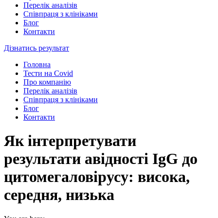
Перелік аналізів
Співпраця з клініками
Блог
Контакти
Дізнатись результат
Головна
Тести на Covid
Про компанію
Перелік аналізів
Співпраця з клініками
Блог
Контакти
Як інтерпретувати
результати авідності IgG до
цитомегаловірусу: висока,
середня, низька