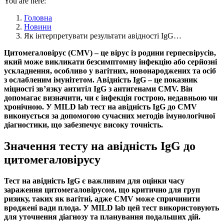
You are here:
Головна
Новини
Як інтерпретувати результати авідності IgG…
Цитомегаловірус (CMV)
– це вірус із родини герпесвірусів,
який може викликати безсимптомну
інфекцію
або серйозні
ускладнення, особливо у вагітних, новонароджених та осіб
з ослабленим імунітетом.
Авідність IgG
– це показник
міцності зв’язку антитіл
IgG
з антигенами
CMV
. Він
допомагає визначити, чи є
інфекція
гострою, недавньою чи
хронічною. У MILD lab тест на
авідність IgG до CMV
виконується за допомогою сучасних методів
імунологічної
діагностики
, що забезпечує високу точність.
Значення тесту на авідність IgG до
цитомегаловірусу
Тест на
авідність IgG
є важливим для оцінки часу
зараження
цитомегаловірусом
, що критично для груп
ризику, таких як вагітні, адже
CMV
може спричинити
вроджені вади плода. У MILD lab цей тест використовують
для уточнення діагнозу та планування подальших дій.