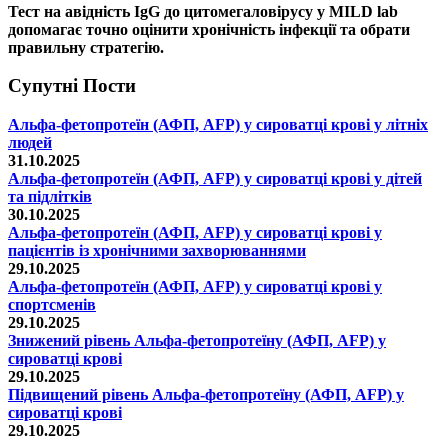
Тест на
авідність IgG до цитомегаловірусу
у MILD lab
допомагає точно оцінити хронічність
інфекції
та обрати
правильну стратегію.
Супутні Поcти
Альфа-фетопротеїн (АФП, AFP) у сироватці крові у літніх
людей
31.10.2025
Альфа-фетопротеїн (АФП, AFP) у сироватці крові у дітей
та підлітків
30.10.2025
Альфа-фетопротеїн (АФП, AFP) у сироватці крові у
пацієнтів із хронічними захворюваннями
29.10.2025
Альфа-фетопротеїн (АФП, AFP) у сироватці крові у
спортсменів
29.10.2025
Знижений рівень Альфа-фетопротеїну (АФП, AFP) у
сироватці крові
29.10.2025
Підвищений рівень Альфа-фетопротеїну (АФП, AFP) у
сироватці крові
29.10.2025