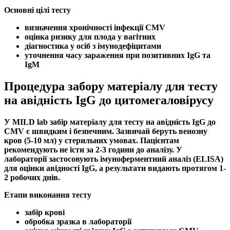
Основні цілі тесту
визначення хронічності
інфекції CMV
оцінка ризику для плода у вагітних
діагностика у осіб з імунодефіцитами
уточнення часу зараження при позитивних
IgG
та
IgM
Процедура забору матеріалу для тесту
на авідність IgG до цитомегаловірусу
У MILD lab забір матеріалу для тесту на
авідність IgG до
CMV
є швидким і безпечним. Зазвичай беруть венозну
кров (5-10 мл) у стерильних умовах. Пацієнтам
рекомендують не їсти за 2-3 години до аналізу. У
лабораторії застосовують
імуноферментний аналіз (ELISA)
для оцінки
авідності IgG
, а результати видають протягом 1-
2 робочих днів.
Етапи виконання тесту
забір крові
обробка зразка в лабораторії