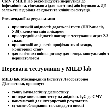
CMV
у MILD lab рекомендують звернутися до
інфекціоніста, гінеколога (для вагітних) або імунолога. Дії
залежать від рівня
авідності
та клінічної ситуації.
Рекомендації за результатами
при
низькій авідності
: додаткові тести (
ПЛР-аналіз
,
УЗД), консультація з лікарем
при
середній авідності
: повторне тестування через 2-3
тижні
при
високій авідності
: профілактичні заходи,
моніторинг стану
для вагітних: оцінка ризику для плода, консультація з
перинатологом
Переваги тестування у MILD lab
MILD lab, Міжнародний Інститут Лабораторної
Діагностики, пропонує:
точну
імунологічну діагностику
швидке виконання тесту на
авідність IgG до CMV
консультації для інтерпретації результатів
сучасне обладнання та стандарти якості