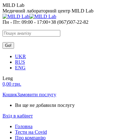
Skip
MILD Lab
to
Медичний лабораторний центр MILD Lab
content
Пн - Пт: 09:00 - 17:00
+38 (067)507-22-82
Search:
UKR
RUS
ENG
Leng
0,00
грн.
Кошик
Замовити послугу
Ви ще не добавили послугу
Вхід в кабінет
Головна
Тести на Covid
Про компанію