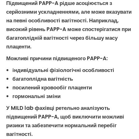
Підвищений PAPP-A
рідше асоціюється з
серйозними ускладненнями, але може вказувати
на певні особливості вагітності. Наприклад,
високий рівень
PAPP-A
може спостерігатися при
багатоплідній вагітності через більшу масу
плаценти.
Можливі причини підвищеного PAPP-A
:
індивідуальні фізіологічні особливості
багатоплідна вагітність
посилений кровообіг плаценти
гормональні зміни
У MILD lab фахівці ретельно аналізують
підвищений PAPP-A
, щоб виключити можливі
ризики та забезпечити нормальний перебіг
вагітності.