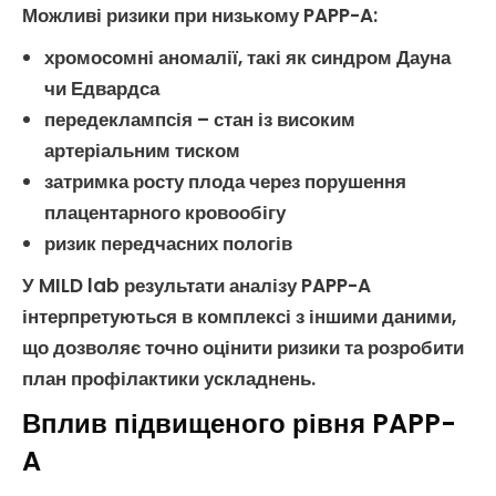
Можливі ризики при низькому PAPP-A
:
хромосомні аномалії
, такі як синдром Дауна
чи Едвардса
передеклампсія
– стан із високим
артеріальним тиском
затримка росту плода
через порушення
плацентарного кровообігу
ризик передчасних пологів
У MILD lab результати
аналізу PAPP-A
інтерпретуються в комплексі з іншими даними,
що дозволяє точно оцінити ризики та розробити
план профілактики ускладнень.
Вплив підвищеного рівня PAPP-
A