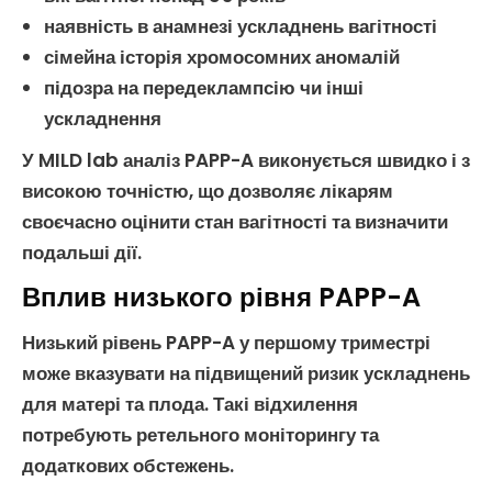
наявність в анамнезі ускладнень вагітності
сімейна історія
хромосомних аномалій
підозра на
передеклампсію
чи інші
ускладнення
У MILD lab
аналіз PAPP-A
виконується швидко і з
високою точністю, що дозволяє лікарям
своєчасно оцінити стан вагітності та визначити
подальші дії.
Вплив низького рівня PAPP-A
Низький рівень
PAPP-A
у першому триместрі
може вказувати на підвищений ризик ускладнень
для матері та плода. Такі відхилення
потребують ретельного моніторингу та
додаткових обстежень.