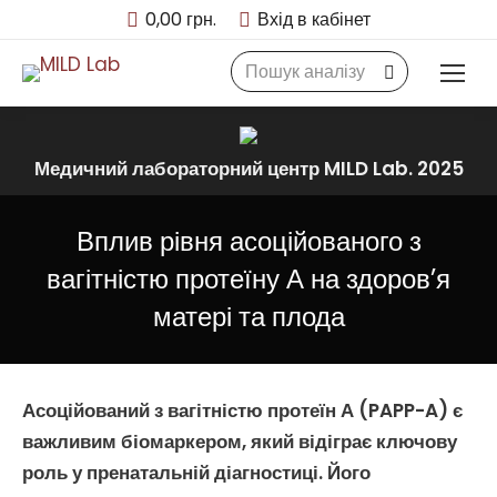
0,00
грн.
Вхід в кабінет
Search:
Медичний лабораторний центр MILD Lab. 2025
Вплив рівня асоційованого з
вагітністю протеїну А на здоров’я
матері та плода
Асоційований з вагітністю протеїн А
(
PAPP-A
) є
важливим
біомаркером
, який відіграє ключову
роль у
пренатальній діагностиці
. Його