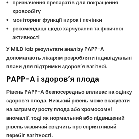
призначення препаратів для покращення
кровообігу
моніторинг функції нирок і печінки
рекомендації щодо харчування та фізичної
активності
У MILD lab результати
аналізу PAPP-A
допомагають лікарям розробляти індивідуальні
плани для підтримки здоров’я вагітної.
PAPP-A і здоров’я плода
Рівень PAPP-A
безпосередньо впливає на оцінку
здоров’я плода. Низький рівень може вказувати
на
затримку росту плода
або
хромосомні
аномалії
, тоді як нормальний або підвищений
рівень зазвичай свідчить про сприятливий
перебіг вагітності.