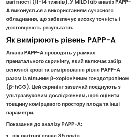
вагітності (11-14 тижнів). У MILD lab
аналіз PAPP-
A
виконується з використанням сучасного
обладнання, що забезпечує високу точність і
достовірність результатів.
Як вимірюють рівень PAPP-A
Аналіз PAPP-A
проводять у рамках
пренатального скринінгу
, який включає забір
венозної крові та вимірювання рівня
PAPP-A
разом із
вільним β-хоріонічним гонадотропіном
(β-hCG). Цей скринінг зазвичай поєднують з
ультразвуковим дослідженням
, щоб оцінити
товщину комірцевого простору плода та інші
параметри.
Показання до аналізу PAPP-A:
вік вагітної понад 35 років