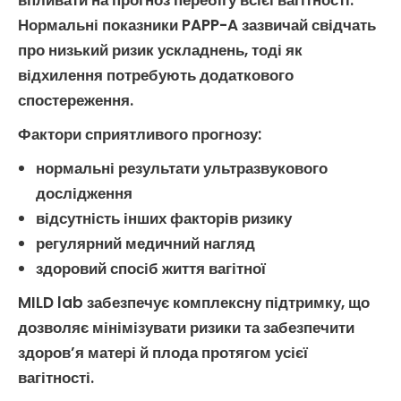
впливати на прогноз перебігу всієї вагітності.
Нормальні показники
PAPP-A
зазвичай свідчать
про низький ризик ускладнень, тоді як
відхилення потребують додаткового
спостереження.
Фактори сприятливого прогнозу
:
нормальні результати
ультразвукового
дослідження
відсутність інших факторів ризику
регулярний медичний нагляд
здоровий спосіб життя вагітної
MILD lab забезпечує комплексну підтримку, що
дозволяє мінімізувати ризики та забезпечити
здоров’я матері й плода протягом усієї
вагітності.