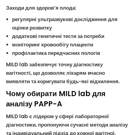
Заходи для здоров’я плода
:
регулярні
ультразвукові дослідження
для
оцінки розвитку
додаткові генетичні тести за потреби
моніторинг кровообігу плаценти
профілактика передчасних пологів
MILD lab забезпечує точну
діагностику
вагітності
, що дозволяє лікарям вчасно
виявляти та коригувати будь-які відхилення.
Чому обирати MILD lab для
аналізу PAPP-A
MILD lab є лідером у сфері
лабораторної
діагностики
, пропонуючи сучасні методи аналізу
та індивідуальний підхід до кожної вагітної.