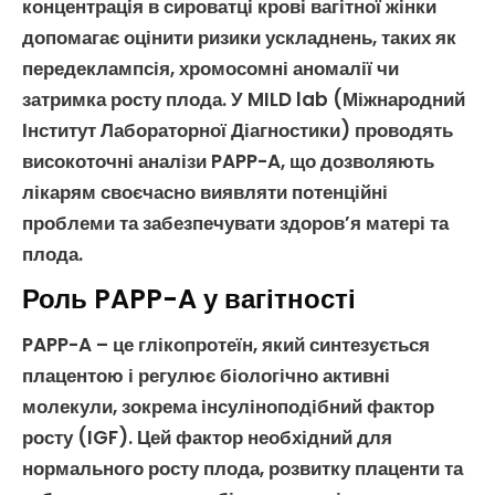
концентрація в сироватці крові вагітної жінки
допомагає оцінити ризики ускладнень, таких як
передеклампсія
,
хромосомні аномалії
чи
затримка росту плода
. У MILD lab (Міжнародний
Інститут Лабораторної Діагностики) проводять
високоточні
аналізи PAPP-A
, що дозволяють
лікарям своєчасно виявляти потенційні
проблеми та забезпечувати здоров’я матері та
плода.
Роль PAPP-A у вагітності
PAPP-A
– це глікопротеїн, який синтезується
плацентою і регулює біологічно активні
молекули, зокрема
інсуліноподібний фактор
росту
(IGF). Цей фактор необхідний для
нормального росту плода, розвитку плаценти та