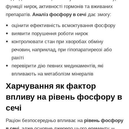
функції нирок, активності гормонів та вживаних
препаратів.
Аналіз фосфору в сечі
дає змогу:
оцінити ефективність всмоктування фосфору
виявити порушення роботи нирок
контролювати стан при хворобах обміну
речовин, наприклад, при гіпопаратиреозі або
рахіті
перевірити дію певних медикаментів, які
впливають на метаболізм мінералів
Харчування як фактор
впливу на рівень фосфору в
сечі
Раціон безпосередньо впливає на
рівень фосфору
в сечі
, адже основне джерело цього елементу —