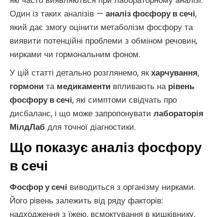
які часто виявляються при лабораторному аналізі.
Один із таких аналізів —
аналіз фосфору в сечі
,
який дає змогу оцінити метаболізм фосфору та
виявити потенційні проблеми з обміном речовин,
нирками чи гормональним фоном.
У цій статті детально розглянемо, як
харчування
,
гормони
та
медикаменти
впливають на
рівень
фосфору в сечі
, які симптоми свідчать про
дисбаланс, і що може запропонувати
лабораторія
МілдЛаб
для точної діагностики.
Що показує аналіз фосфору
в сечі
Фосфор у сечі
виводиться з організму нирками.
Його рівень залежить від ряду факторів:
надходження з їжею, всмоктування в кишківнику,