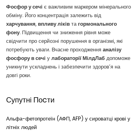
Фосфор у сечі
є важливим маркером мінерального
обміну. Його концентрація залежить від
харчування
,
впливу ліків
та
гормонального
фону
. Підвищення чи зниження рівня може
свідчити про серйозні порушення в організмі, які
потребують уваги. Вчасне проходження
аналізу
фосфору в сечі
у
лабораторії МілдЛаб
допоможе
уникнути ускладнень і забезпечити здоров’я на
довгі роки.
Супутні Поcти
Альфа-фетопротеїн (АФП, AFP) у сироватці крові у
літніх людей