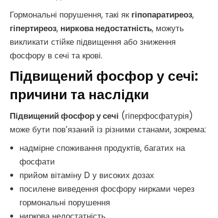
Гормональні порушення, такі як
гіпопаратиреоз
,
гіпертиреоз
,
ниркова недостатність
, можуть
викликати стійке підвищення або зниження
фосфору в сечі та крові.
Підвищений фосфор у сечі:
причини та наслідки
Підвищений фосфор у сечі
(гіперфосфатурія)
може бути пов’язаний із різними станами, зокрема:
надмірне споживання продуктів, багатих на
фосфати
прийом вітаміну D у високих дозах
посилене виведення фосфору нирками через
гормональні порушення
ниркова недостатність