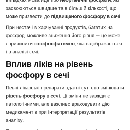
випадках мова йде про
неорганічні фосфати
, які
засвоюються швидше та в більшій кількості, що
може призвести до
підвищеного фосфору в сечі
.
При нестачі в харчуванні продуктів, багатих на
фосфор, можливе зниження його рівня — це може
спричинити
гіпофосфатемію
, яка відображається
і в аналізі сечі.
Вплив ліків на рівень
фосфору в сечі
Певні лікарські препарати здатні суттєво змінювати
рівень фосфору в сечі
. Ці зміни не завжди є
патологічними, але важливо враховувати дію
медикаментів при інтерпретації результатів
аналізу.