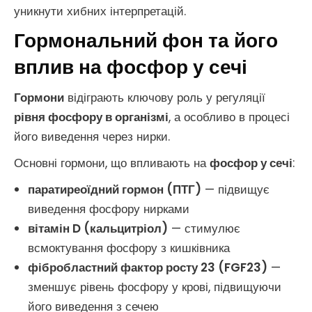
уникнути хибних інтерпретацій.
Гормональний фон та його
вплив на фосфор у сечі
Гормони
відіграють ключову роль у регуляції
рівня фосфору в організмі
, а особливо в процесі
його виведення через нирки.
Основні гормони, що впливають на
фосфор у сечі
:
паратиреоїдний гормон (ПТГ)
— підвищує
виведення фосфору нирками
вітамін D (кальцитріол)
— стимулює
всмоктування фосфору з кишківника
фібробластний фактор росту 23 (FGF23)
—
зменшує рівень фосфору у крові, підвищуючи
його виведення з сечею