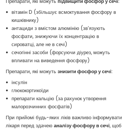
Препарати, які можуть
підвищити фосфор у сечі
:
вітамін D (збільшує всмоктування фосфору в
кишківнику)
антациди з вмістом алюмінію (зв’язують
фосфати, знижуючи їх концентрацію в
сироватці, але не в сечі)
сечогінні засоби (форсуючи діурез, можуть
впливати на виведення фосфору)
Препарати, які можуть
знизити фосфор у сечі
:
інсулін
глюкокортикоїди
препарати кальцію (за рахунок утворення
малорозчинних фосфатів)
При прийомі будь-яких ліків важливо інформувати
лікаря перед здачею
аналізу фосфору в сечі
, щоб