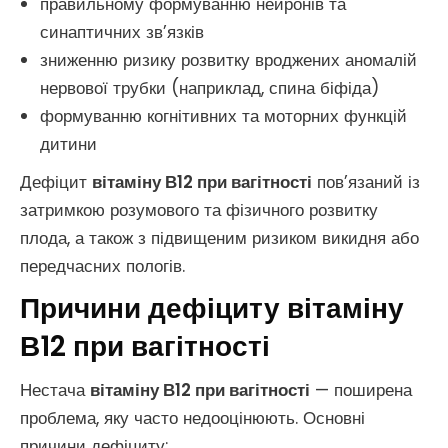
правильному формуванню нейронів та
синаптичних зв’язків
зниженню ризику розвитку вроджених аномалій
нервової трубки (наприклад, спина біфіда)
формуванню когнітивних та моторних функцій
дитини
Дефіцит
вітаміну В12 при вагітності
пов’язаний із
затримкою розумового та фізичного розвитку
плода, а також з підвищеним ризиком викидня або
передчасних пологів.
Причини дефіциту вітаміну
В12 при вагітності
Нестача
вітаміну В12 при вагітності
— поширена
проблема, яку часто недооцінюють. Основні
причини дефіциту: