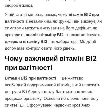
здоров’я жінки.
У цій статті ми розглянемо, чому
вітамін В12 при
вагітності
є незамінним, які функції він виконує, які
симптоми можуть вказувати на його дефіцит, як
проходить
аналіз вітаміну В12
, а також які існують
джерела вітаміну В12
і як лабораторія МілдЛаб
допомагає контролювати його рівень.
Чому важливий вітамін В12
при вагітності
Вітамін В12 при вагітності
— це життєво
необхідний водорозчинний вітамін, який належить
до групи В і бере участь у багатьох важливих
процесах організму. Основна його роль полягає у
синтезі ДНК, формуванні червоних кров’яних