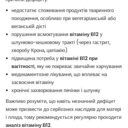
недостатнє споживання продуктів тваринного
походження, особливо при вегетаріанській або
веганській дієті
порушення всмоктування
вітаміну В12
у
шлунково-кишковому тракті (через гастрит,
хворобу Крона, целіакію)
підвищена потреба у
вітаміні В12 при
вагітності
, яку не покриває звичайне харчування
медикаментозне лікування, що впливає на
засвоєння вітаміну
хронічні захворювання печінки і шлунку
Важливо розуміти, що навіть незначний дефіцит
може призвести до серйозних наслідків для матері
і плода, тому рекомендується регулярно проходити
аналіз вітаміну В12
.