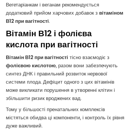
Вегетаріанкам і веганам рекомендується
додатковий прийом харчових добавок з
вітаміном
В12 при вагітності
.
Вітамін В12 і фолієва
кислота при вагітності
Вітамін В12 при вагітності
тісно взаємодіє з
фолієвою кислотою
, разом вони забезпечують
синтез ДНК і правильний розвиток нервової
системи плода. Дефіцит одного з цих вітамінів
може викликати порушення в утворенні клітин і
збільшити ризик вроджених вад.
Тому у більшості пренатальних комплексів
містяться обидва ці компоненти, і контроль їх рівня
дуже важливий.