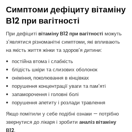
Симптоми дефіциту вітаміну
В12 при вагітності
При дефіциті
вітаміну В12 при вагітності
можуть
з’являтися різноманітні симптоми, які впливають
на якість життя жінки та здоров’я дитини:
постійна втома і слабкість
блідість шкіри та слизових оболонок
оніміння, поколювання в кінцівках
порушення концентрації уваги та пам’яті
запаморочення і головні болі
порушення апетиту і розлади травлення
Якщо помітили у себе подібні ознаки — потрібно
звернутися до лікаря і зробити
аналіз вітаміну
В12
.