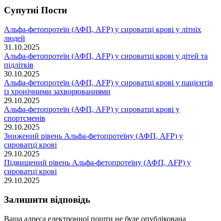
Супутні Поcти
Альфа-фетопротеїн (АФП, AFP) у сироватці крові у літніх
людей
31.10.2025
Альфа-фетопротеїн (АФП, AFP) у сироватці крові у дітей та
підлітків
30.10.2025
Альфа-фетопротеїн (АФП, AFP) у сироватці крові у пацієнтів
із хронічними захворюваннями
29.10.2025
Альфа-фетопротеїн (АФП, AFP) у сироватці крові у
спортсменів
29.10.2025
Знижений рівень Альфа-фетопротеїну (АФП, AFP) у
сироватці крові
29.10.2025
Підвищений рівень Альфа-фетопротеїну (АФП, AFP) у
сироватці крові
29.10.2025
Залишити відповідь
Ваша адреса електронної пошти не буде опублікована