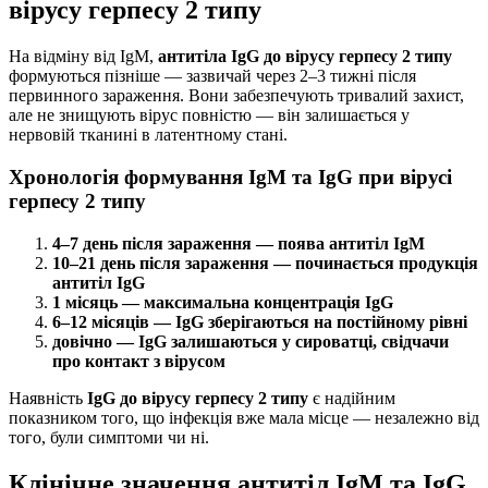
вірусу герпесу 2 типу
На відміну від IgM,
антитіла IgG до вірусу герпесу 2 типу
формуються пізніше — зазвичай через 2–3 тижні після
первинного зараження. Вони забезпечують тривалий захист,
але не знищують вірус повністю — він залишається у
нервовій тканині в латентному стані.
Хронологія формування IgM та IgG при вірусі
герпесу 2 типу
4–7 день після зараження — поява антитіл IgM
10–21 день після зараження — починається продукція
антитіл IgG
1 місяць — максимальна концентрація IgG
6–12 місяців — IgG зберігаються на постійному рівні
довічно — IgG залишаються у сироватці, свідчачи
про контакт з вірусом
Наявність
IgG до вірусу герпесу 2 типу
є надійним
показником того, що інфекція вже мала місце — незалежно від
того, були симптоми чи ні.
Клінічне значення антитіл IgM та IgG