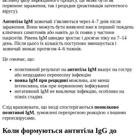
активну фазу інфекційного процесу. Це може бути як
первинне зараження, так і рецидив (реактивація латентного
вірусу).
Антитіла IgM
зазвичай з’являються через 4–7 днів після
зараження. Вони можуть бути виявлені вже в перший тиждень
клінічних симптомів або навіть до їх появи у частини
пацієнтів. Рівень IgM швидко зростає і досягає піку на 7–14
день. Після цього їх кількість поступово зменшується і
зазвичай зникає протягом 4–6 тижнів.
Це означає, що:
позитивний результат на
антитіла IgM
вказує на гостру
або нещодавно перенесену інфекцію
поява IgM при рецидиві
можлива, але менш
інтенсивна, ніж при первинному інфікуванні
негативний IgM не виключає інфекцію, особливо на
пізніх стадіях
Слід враховувати, що іноді спостерігаються
помилково
позитивні IgM
, зумовлені перехресною реакцією з іншими
герпесвірусами.
Коли формуються антитіла IgG до