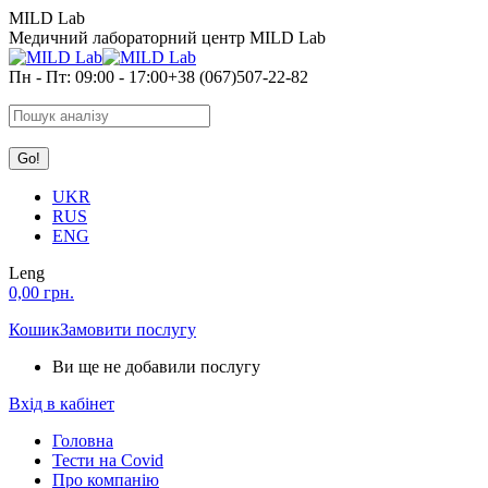
Skip
MILD Lab
to
Медичний лабораторний центр MILD Lab
content
Пн - Пт: 09:00 - 17:00
+38 (067)507-22-82
Search:
UKR
RUS
ENG
Leng
0,00
грн.
Кошик
Замовити послугу
Ви ще не добавили послугу
Вхід в кабінет
Головна
Тести на Covid
Про компанію