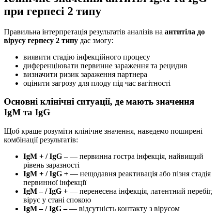
при герпесі 2 типу
Правильна інтерпретація результатів аналізів на
антитіла до
вірусу герпесу 2 типу
дає змогу:
виявити стадію інфекційного процесу
диференціювати первинне зараження та рецидив
визначити ризик зараження партнера
оцінити загрозу для плоду під час вагітності
Основні клінічні ситуації, де мають значення
IgM та IgG
Щоб краще розуміти клінічне значення, наведемо поширені
комбінації результатів:
IgM + / IgG –
— первинна гостра інфекція, найвищий
рівень заразності
IgM + / IgG +
— нещодавня реактивація або пізня стадія
первинної інфекції
IgM – / IgG +
— перенесена інфекція, латентний перебіг,
вірус у стані спокою
IgM – / IgG –
— відсутність контакту з вірусом