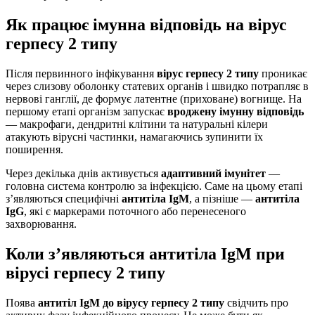
Як працює імунна відповідь на вірус
герпесу 2 типу
Після первинного інфікування
вірус герпесу 2 типу
проникає
через слизову оболонку статевих органів і швидко потрапляє в
нервові ганглії, де формує латентне (приховане) вогнище. На
першому етапі організм запускає
вроджену імунну відповідь
— макрофаги, дендритні клітини та натуральні кілери
атакують вірусні частинки, намагаючись зупинити їх
поширення.
Через декілька днів активується
адаптивний імунітет
—
головна система контролю за інфекцією. Саме на цьому етапі
з’являються специфічні
антитіла IgM
, а пізніше —
антитіла
IgG
, які є маркерами поточного або перенесеного
захворювання.
Коли з’являються антитіла IgM при
вірусі герпесу 2 типу
Поява
антитіл IgM до вірусу герпесу 2 типу
свідчить про