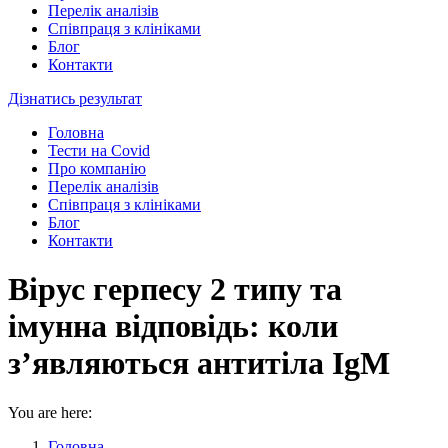
Перелік аналізів
Співпраця з клініками
Блог
Контакти
Дізнатись результат
Головна
Тести на Covid
Про компанію
Перелік аналізів
Співпраця з клініками
Блог
Контакти
Вірус герпесу 2 типу та
імунна відповідь: коли
з’являються антитіла IgM
You are here:
Головна