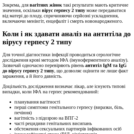
Зокрема, для
вагітних жінок
такі результати мають критичне
значення, оскільки
вірус герпесу 2 типу
може передаватися
від матері до плоду, спричиняючи серйозні ускладнення,
включаючи менінгіт, енцефаліт і смерть новонародженого.
Коли і як здавати аналіз на антитіла до
вірусу герпесу 2 типу
Для точної діагностики інфекції проводиться серологічне
дослідження крові методом ІФА (імуноферментного аналізу).
Зазвичай одночасно перевіряють рівень
антитіл IgM та IgG
до вірусу герпесу 2 типу
, що дозволяє оцінити не лише факт
зараження, а й його давність.
Доцільність дослідження визначає лікар, але існують типові
випадки, коли ІФА на герпес рекомендований:
планування вагітності
перші симптоми генітального герпесу (виразки, біль,
печіння)
вагітність з підозрою на ВПГ-2
часті рецидиви генітальних висипань
обстеження сексуальних партнерів інфікованих осіб