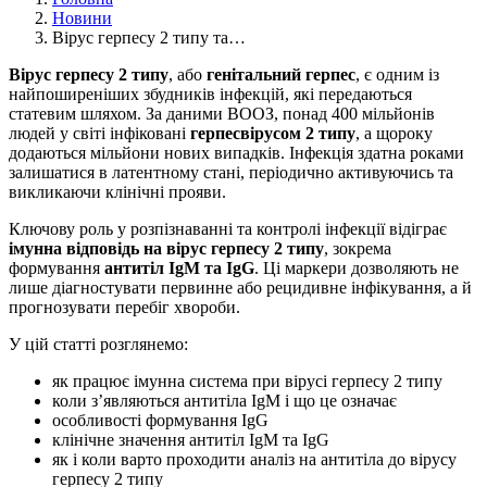
Новини
Вірус герпесу 2 типу та…
Вірус герпесу 2 типу
, або
генітальний герпес
, є одним із
найпоширеніших збудників інфекцій, які передаються
статевим шляхом. За даними ВООЗ, понад 400 мільйонів
людей у світі інфіковані
герпесвірусом 2 типу
, а щороку
додаються мільйони нових випадків. Інфекція здатна роками
залишатися в латентному стані, періодично активуючись та
викликаючи клінічні прояви.
Ключову роль у розпізнаванні та контролі інфекції відіграє
імунна відповідь на вірус герпесу 2 типу
, зокрема
формування
антитіл IgM та IgG
. Ці маркери дозволяють не
лише діагностувати первинне або рецидивне інфікування, а й
прогнозувати перебіг хвороби.
У цій статті розглянемо:
як працює імунна система при вірусі герпесу 2 типу
коли з’являються антитіла IgM і що це означає
особливості формування IgG
клінічне значення антитіл IgM та IgG
як і коли варто проходити аналіз на антитіла до вірусу
герпесу 2 типу