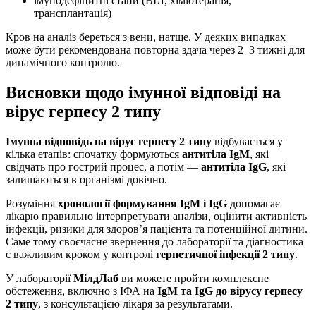
імунодефіцитні стани (ВІЛ, хіміотерапія,
трансплантація)
Кров на аналіз береться з вени, натще. У деяких випадках
може бути рекомендована повторна здача через 2–3 тижні для
динамічного контролю.
Висновки щодо імунної відповіді на
вірус герпесу 2 типу
Імунна відповідь на вірус герпесу 2 типу
відбувається у
кілька етапів: спочатку формуються
антитіла IgM
, які
свідчать про гострий процес, а потім —
антитіла IgG
, які
залишаються в організмі довічно.
Розуміння
хронології формування IgM і IgG
допомагає
лікарю правильно інтерпретувати аналізи, оцінити активність
інфекції, ризики для здоров’я пацієнта та потенційної дитини.
Саме тому своєчасне звернення до лабораторії та діагностика
є важливим кроком у контролі
герпетичної інфекції 2 типу
.
У лабораторії
МілдЛаб
ви можете пройти комплексне
обстеження, включно з ІФА на
IgM та IgG до вірусу герпесу
2 типу
, з консультацією лікаря за результатами.