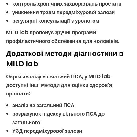
контроль хронічних захворювань
простати
уникнення травм
передміхурової залози
регулярні консультації з урологом
MILD lab пропонує зручні програми
профілактичного обстеження для чоловіків.
Додаткові методи діагностики в
MILD lab
Окрім аналізу на
вільний ПСА
, у MILD lab
доступні інші методи для оцінки здоров’я
простати
:
аналіз на
загальний ПСА
розрахунок індексу
вільного ПСА
до
загального
УЗД
передміхурової залози