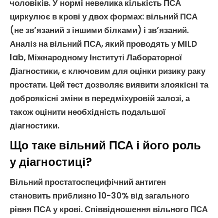
чоловіків. У нормі невелика кількість
ПСА
циркулює в крові у двох формах:
вільний ПСА
(не зв’язаний з іншими білками) і зв’язаний.
Аналіз на
вільний ПСА
, який проводять у MILD
lab,
Міжнародному Інституті Лабораторної
Діагностики
, є ключовим для оцінки ризику
раку
простати
. Цей тест дозволяє виявити
злоякісні
та
доброякісні
зміни в
передміхуровій залозі
, а
також оцінити необхідність подальшої
діагностики.
Що таке вільний ПСА і його роль
у діагностиці?
Вільний простатоспецифічний антиген
становить приблизно 10-30% від загального
рівня
ПСА
у крові. Співвідношення
вільного ПСА