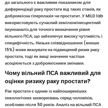
до загального є важливим показником для
диференціації
раку простати
від таких станів, як
доброякісна гіперплазія
чи
простатит
. У MILD lab
використовують сучасний
хемілюмінесцентний
імуноаналіз
для точного визначення рівня
вільного ПСА
, що забезпечує високу чутливість і
специфічність. Низьке співвідношення (менше
15%) може вказувати на підвищений ризик
раку
простати
, тоді як вищі значення частіше
асоціюються з доброякісними змінами.
Чому вільний ПСА важливий для
оцінки ризику раку простати?
Рак простати
є одним із найпоширеніших
онкологічних захворювань серед чоловіків,
особливо після 50 років. Аналіз на
вільний ПСА