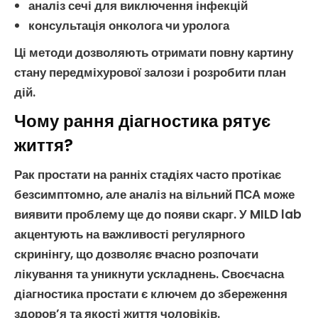
аналіз сечі для виключення інфекцій
консультація онколога чи уролога
Ці методи дозволяють отримати повну картину
стану
передміхурової залози
і розробити план
дій.
Чому рання діагностика рятує
життя?
Рак простати
на ранніх стадіях часто протікає
безсимптомно, але аналіз на
вільний ПСА
може
виявити проблему ще до появи скарг. У MILD lab
акцентують на важливості регулярного
скринінгу, що дозволяє вчасно розпочати
лікування та уникнути ускладнень. Своєчасна
діагностика простати
є ключем до збереження
здоров’я та якості життя чоловіків.