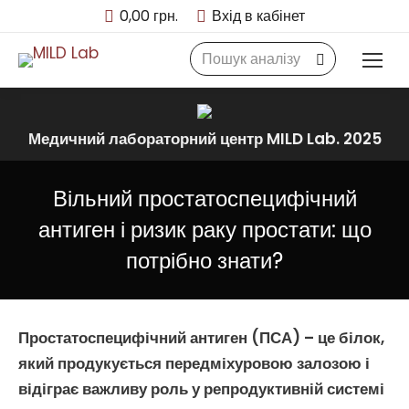
0,00
грн.
Вхід в кабінет
Search:
Медичний лабораторний центр MILD Lab. 2025
Вільний простатоспецифічний
антиген і ризик раку простати: що
потрібно знати?
Простатоспецифічний антиген
(
ПСА
) – це білок,
який продукується
передміхуровою залозою
і
відіграє важливу роль у репродуктивній системі