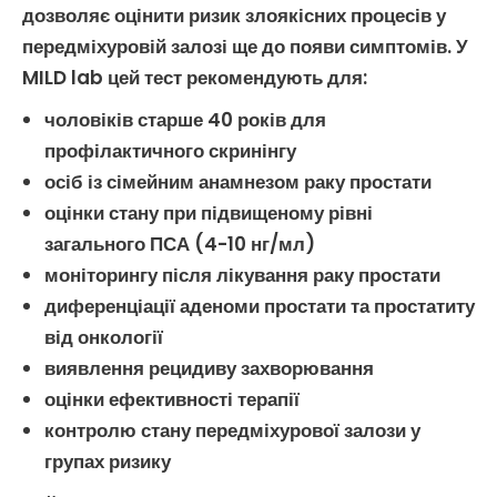
дозволяє оцінити ризик
злоякісних
процесів у
передміхуровій залозі
ще до появи симптомів. У
MILD lab цей тест рекомендують для:
чоловіків старше 40 років для
профілактичного скринінгу
осіб із сімейним анамнезом
раку простати
оцінки стану при підвищеному рівні
загального ПСА
(4-10 нг/мл)
моніторингу після лікування
раку простати
диференціації
аденоми простати
та
простатиту
від онкології
виявлення рецидиву захворювання
оцінки ефективності терапії
контролю стану
передміхурової залози
у
групах ризику