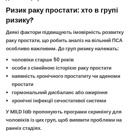
Ризик раку простати: хто в групі
ризику?
Деякі фактори підвищують імовірність розвитку
раку простати
, що робить аналіз на
вільний ПСА
особливо важливим. До груп ризику належать:
чоловіки старше 50 років
особи з сімейною історією
раку простати
наявність хронічного
простатиту
чи
аденоми
простати
гормональний дисбаланс або ожиріння
хронічні інфекції сечостатевої системи
У MILD lab пропонують програми скринінгу для
чоловіків із цих груп, щоб виявити проблеми на
ранніх стадіях.