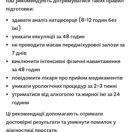
lab рекомендують дотримуватися таких правил
підготовки:
здавати аналіз натщесерце (8-12 годин без
їжі)
уникати еякуляції за 48 годин
не проводити масаж
передміхурової залози
за
7 днів
виключити інтенсивні фізичні навантаження
за 48 годин
повідомити лікаря про прийом медикаментів
уникати урологічних процедур за 2-3 тижні
утриматися від алкоголю та жирної їжі за 24
години
Ці рекомендації допомагають отримати
достовірні результати та уникнути помилок у
діагностиці простати
.