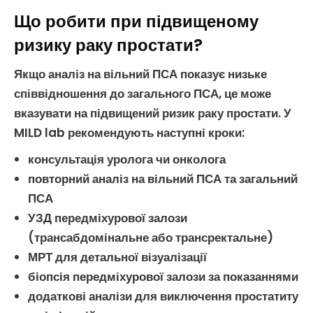
Що робити при підвищеному
ризику раку простати?
Якщо аналіз на
вільний ПСА
показує низьке
співвідношення до
загального ПСА
, це може
вказувати на підвищений ризик
раку простати
. У
MILD lab рекомендують наступні кроки:
консультація уролога чи онколога
повторний аналіз на
вільний ПСА
та
загальний
ПСА
УЗД
передміхурової залози
(трансабдомінальне або трансректальне)
МРТ для детальної візуалізації
біопсія
передміхурової залози
за показаннями
додаткові аналізи для виключення
простатиту