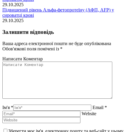
29.10.2025
Підвищений рівень Альфа-фетопротеїну (АФП, AFP) у
сироватці крові
29.10.2025
Залишити відповідь
Ваша адреса електронної пошти не буде опублікована
Обов'язкові поля помічені із
*
Написати Коментар
Ім'я *
Email *
Website
Зберегти моє ім'я, електронну пошту та веб-сайт у цьому