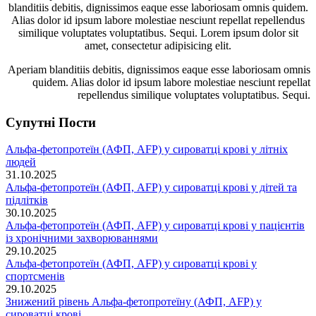
blanditiis debitis, dignissimos eaque esse laboriosam omnis quidem.
Alias dolor id ipsum labore molestiae nesciunt repellat repellendus
similique voluptates voluptatibus. Sequi. Lorem ipsum dolor sit
amet, consectetur adipisicing elit.
Aperiam blanditiis debitis, dignissimos eaque esse laboriosam omnis
quidem. Alias dolor id ipsum labore molestiae nesciunt repellat
repellendus similique voluptates voluptatibus. Sequi.
Супутні Поcти
Альфа-фетопротеїн (АФП, AFP) у сироватці крові у літніх
людей
31.10.2025
Альфа-фетопротеїн (АФП, AFP) у сироватці крові у дітей та
підлітків
30.10.2025
Альфа-фетопротеїн (АФП, AFP) у сироватці крові у пацієнтів
із хронічними захворюваннями
29.10.2025
Альфа-фетопротеїн (АФП, AFP) у сироватці крові у
спортсменів
29.10.2025
Знижений рівень Альфа-фетопротеїну (АФП, AFP) у
сироватці крові