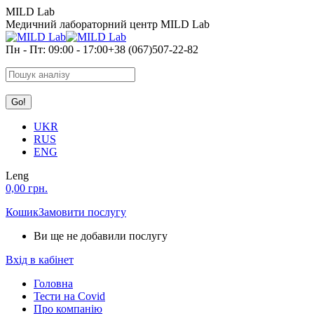
Skip
MILD Lab
to
Медичний лабораторний центр MILD Lab
content
Пн - Пт: 09:00 - 17:00
+38 (067)507-22-82
Search:
UKR
RUS
ENG
Leng
0,00
грн.
Кошик
Замовити послугу
Ви ще не добавили послугу
Вхід в кабінет
Головна
Тести на Covid
Про компанію